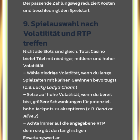
Der passende Zahlungsweg reduziert Kosten
und beschleunigt den Spielstart.
9. Spielauswahl nach
Volatilität und RTP
treffen
Nicht alle Slots sind gleich. Total Casino
bietet Titel mit niedriger, mittlerer und hoher
Volatilität.
– Wähle niedrige Volatilität, wenn du lange
Spielzeiten mit kleinen Gewinnen bevorzugst
(z. B.
Lucky Lady’s Charm
)
– Setze auf hohe Volatilität, wenn du bereit
bist, größere Schwankungen für potenziell
hohe Jackpots zu akzeptieren (z. B.
Dead or
Alive 2
)
– Achte immer auf die angegebene RTP,
denn sie gibt den langfristigen
Erwartungswert an