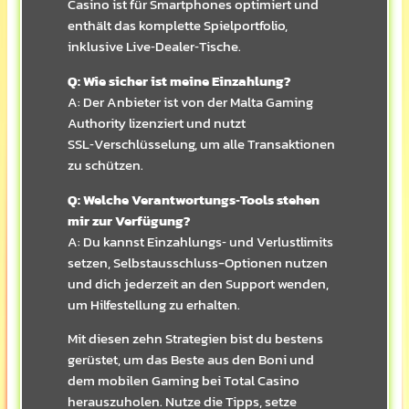
Casino ist für Smartphones optimiert und
enthält das komplette Spielportfolio,
inklusive Live‑Dealer‑Tische.
Q: Wie sicher ist meine Einzahlung?
A: Der Anbieter ist von der Malta Gaming
Authority lizenziert und nutzt
SSL‑Verschlüsselung, um alle Transaktionen
zu schützen.
Q: Welche Verantwortungs‑Tools stehen
mir zur Verfügung?
A: Du kannst Einzahlungs‑ und Verlustlimits
setzen, Selbstausschluss-Optionen nutzen
und dich jederzeit an den Support wenden,
um Hilfestellung zu erhalten.
Mit diesen zehn Strategien bist du bestens
gerüstet, um das Beste aus den Boni und
dem mobilen Gaming bei Total Casino
herauszuholen. Nutze die Tipps, setze