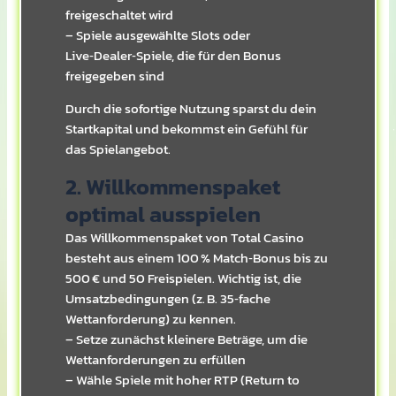
freigeschaltet wird
– Spiele ausgewählte Slots oder
Live‑Dealer‑Spiele, die für den Bonus
freigegeben sind
Durch die sofortige Nutzung sparst du dein
Startkapital und bekommst ein Gefühl für
das Spielangebot.
2. Willkommenspaket
optimal ausspielen
Das Willkommenspaket von Total Casino
besteht aus einem 100 % Match‑Bonus bis zu
500 € und 50 Freispielen. Wichtig ist, die
Umsatzbedingungen (z. B. 35‑fache
Wettanforderung) zu kennen.
– Setze zunächst kleinere Beträge, um die
Wettanforderungen zu erfüllen
– Wähle Spiele mit hoher RTP (Return to