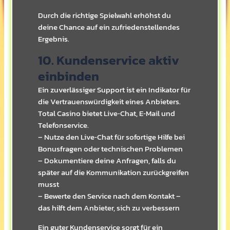
Durch die richtige Spielwahl erhöhst du
deine Chance auf ein zufriedenstellendes
Ergebnis.
10. Kundenservice aktiv
einbinden
Ein zuverlässiger Support ist ein Indikator für
die Vertrauenswürdigkeit eines Anbieters.
Total Casino bietet Live‑Chat, E‑Mail und
Telefonservice.
– Nutze den Live‑Chat für sofortige Hilfe bei
Bonusfragen oder technischen Problemen
– Dokumentiere deine Anfragen, falls du
später auf die Kommunikation zurückgreifen
musst
– Bewerte den Service nach dem Kontakt –
das hilft dem Anbieter, sich zu verbessern
Ein guter Kundenservice sorgt für ein