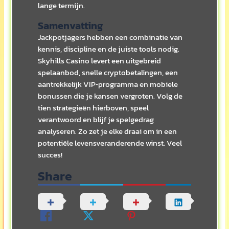
lange termijn.
Samenvatting
Jackpotjagers hebben een combinatie van
kennis, discipline en de juiste tools nodig.
Skyhills Casino levert een uitgebreid
spelaanbod, snelle cryptobetalingen, een
aantrekkelijk VIP‑programma en mobiele
bonussen die je kansen vergroten. Volg de
tien strategieën hierboven, speel
verantwoord en blijf je spelgedrag
analyseren. Zo zet je elke draai om in een
potentiële levensveranderende winst. Veel
succes!
Share