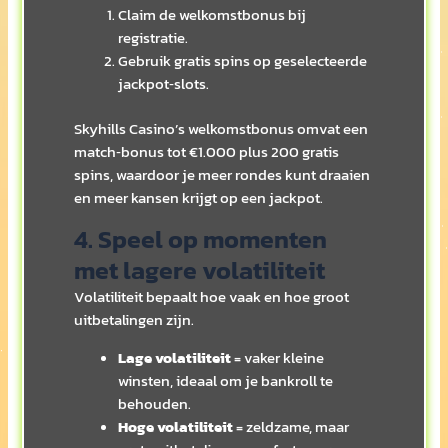
Claim de welkomstbonus bij
registratie.
Gebruik gratis spins op geselecteerde
jackpot‑slots.
Skyhills Casino’s welkomstbonus omvat een
match‑bonus tot €1.000 plus 200 gratis
spins, waardoor je meer rondes kunt draaien
en meer kansen krijgt op een jackpot.
4. Speel op momenten
met lagere volatiliteit
Volatiliteit bepaalt hoe vaak en hoe groot
uitbetalingen zijn.
Lage volatiliteit
= vaker kleine
winsten, ideaal om je bankroll te
behouden.
Hoge volatiliteit
= zeldzame, maar