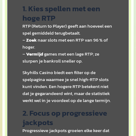
1. Kies spellen met een
hoge RTP
RTP (Return to Player) geeft aan hoeveel een
spel gemiddeld terugbetaalt.
–
Zoek
naar slots met een RTP van 96 % of
hoger.
–
Vermijd
games met een lage RTP; ze
slurpen je bankroll sneller op.
Skyhills Casino biedt een filter op de
spelpagina waarmee je snel high‑RTP slots
kunt vinden. Een hogere RTP betekent niet
dat je gegarandeerd wint, maar de statistiek
werkt wel in je voordeel op de lange termijn.
2. Focus op progressieve
jackpots
Progressieve jackpots groeien elke keer dat