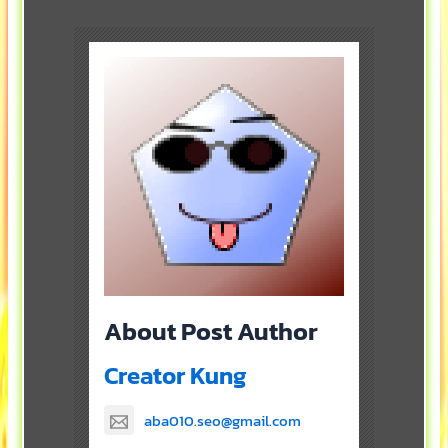
About Post Author
Creator Kung
aba010.seo@gmail.com