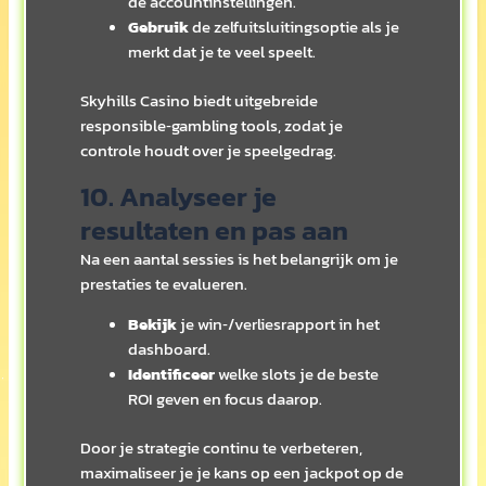
de accountinstellingen.
Gebruik
de zelfuitsluitingsoptie als je
merkt dat je te veel speelt.
Skyhills Casino biedt uitgebreide
responsible‑gambling tools, zodat je
controle houdt over je speelgedrag.
10. Analyseer je
resultaten en pas aan
Na een aantal sessies is het belangrijk om je
prestaties te evalueren.
Bekijk
je win‑/verliesrapport in het
dashboard.
Identificeer
welke slots je de beste
ROI geven en focus daarop.
Door je strategie continu te verbeteren,
maximaliseer je je kans op een jackpot op de