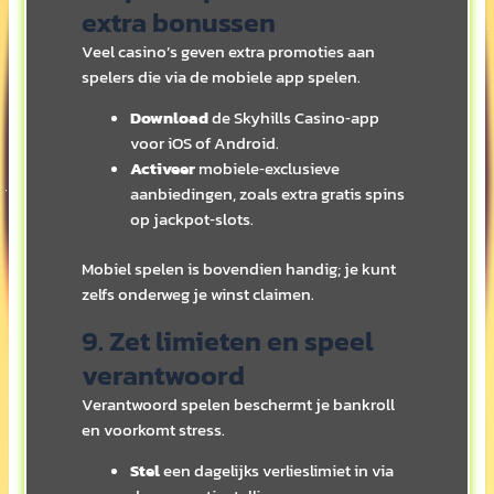
extra bonussen
Veel casino’s geven extra promoties aan
spelers die via de mobiele app spelen.
Download
de Skyhills Casino‑app
voor iOS of Android.
Activeer
mobiele‑exclusieve
aanbiedingen, zoals extra gratis spins
op jackpot‑slots.
Mobiel spelen is bovendien handig; je kunt
zelfs onderweg je winst claimen.
9. Zet limieten en speel
verantwoord
Verantwoord spelen beschermt je bankroll
en voorkomt stress.
Stel
een dagelijks verlieslimiet in via