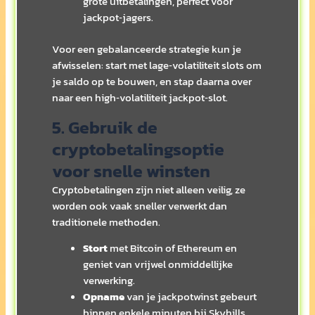
grote uitbetalingen, perfect voor
jackpot‑jagers.
Voor een gebalanceerde strategie kun je
afwisselen: start met lage‑volatiliteit slots om
je saldo op te bouwen, en stap daarna over
naar een high‑volatiliteit jackpot‑slot.
5. Gebruik de
cryptobetalingsoptie
voor snelle winsten
Cryptobetalingen zijn niet alleen veilig, ze
worden ook vaak sneller verwerkt dan
traditionele methoden.
Stort
met Bitcoin of Ethereum en
geniet van vrijwel onmiddellijke
verwerking.
Opname
van je jackpotwinst gebeurt
binnen enkele minuten bij Skyhills