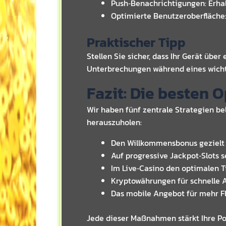
Push‑Benachrichtigungen: Erhal
Optimierte Benutzeroberfläche: 
Praktischer Tipp
Stellen Sie sicher, dass Ihr Gerät übe
Unterbrechungen während eines wicht
Fazit: Die besten O
Wir haben fünf zentrale Strategien be
herauszuholen:
Den Willkommensbonus gezielt
Auf progressive Jackpot‑Slots 
Im Live‑Casino den optimalen T
Kryptowährungen für schnelle 
Das mobile Angebot für mehr Fl
Jede dieser Maßnahmen stärkt Ihre Pos