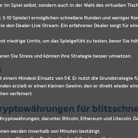
ur im Spiel selbst, sondern auch in der Wahl des virtuellen Tisc
 B. 5‑10 Spieler) ermöglichen schnellere Runden und weniger Ko
ie den Dealer‑Live‑Stream. Ein erfahrener Dealer sorgt für ei
hst niedrige Limits, um das Spielgefühl zu testen, bevor Sie h
ren Sie Stress und können Ihre Strategie besser umsetzen.
k
t einem Mindest‑Einsatz von 5 €. Er nutzt die Grundstrategie fü
den erzielt er einen kleinen Gewinn, den er direkt wieder einse
ten verfeinert.
 Kryptowährungen für blitzsch
 Kryptowährungen, darunter Bitcoin, Ethereum und Litecoin. Da
onen werden innerhalb von Minuten bestätigt.