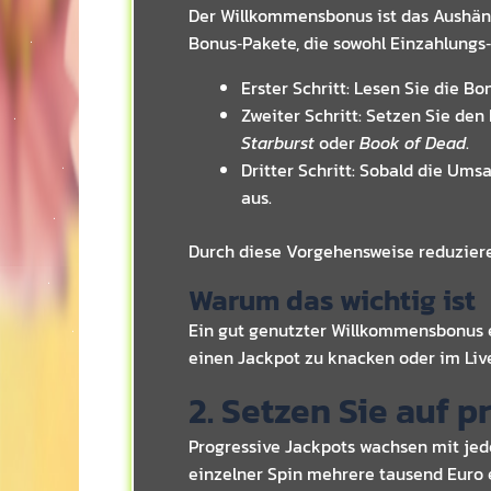
Der Willkommensbonus ist das Aushänge
Bonus‑Pakete, die sowohl Einzahlungs‑
Erster Schritt: Lesen Sie die 
Zweiter Schritt: Setzen Sie den
Starburst
oder
Book of Dead
.
Dritter Schritt: Sobald die Um
aus.
Durch diese Vorgehensweise reduziere
Warum das wichtig ist
Ein gut genutzter Willkommensbonus er
einen Jackpot zu knacken oder im Liv
2. Setzen Sie auf p
Progressive Jackpots wachsen mit jede
einzelner Spin mehrere tausend Euro 