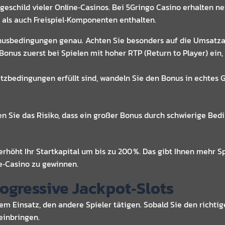
schild vieler Online‑Casinos. Bei 5Gringo Casino erhalten ne
 als auch Freispiel‑Komponenten enthalten.
Bonusbedingungen genau. Achten Sie besonders auf die Umsatz
 Bonus zuerst bei Spielen mit hoher RTP (Return to Player) ei
satzbedingungen erfüllt sind, wandeln Sie den Bonus in echtes
n Sie das Risiko, dass ein großer Bonus durch schwierige Bed
höht Ihr Startkapital um bis zu 200 %. Das gibt Ihnen mehr S
e‑Casino zu gewinnen.
rogressive Jackpot‑Slots
m Einsatz, den andere Spieler tätigen. Sobald Sie den richti
einbringen.