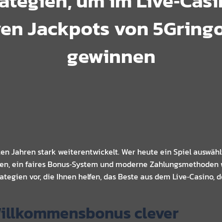
ategien, um im Live‑Cas
ven Jackpots von 5Gringo
gewinnen
en Jahren stark weiterentwickelt. Wer heute ein Spiel auswählt,
gen, ein faires Bonus‑System und moderne Zahlungsmethoden 
trategien vor, die Ihnen helfen, das Beste aus dem Live‑Casino
 Willkommensbonus clever