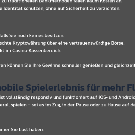
 zu traditionellen Bankmethoden fallen kaum Kosten an.
 Identität schützen, ohne auf Sicherheit zu verzichten.
falls Sie noch keines besitzen.
nschte Kryptowährung über eine vertrauenswürdige Börse.
kt im Casino‑Kassenbereich.
n können Sie Ihre Gewinne schneller genießen und gleichzeit
obile Spielerlebnis für mehr Fl
st vollständig responsiv und funktioniert auf iOS‑ und Androi
rall spielen – sei es im Zug, in der Pause oder zu Hause auf d
immer Sie Lust haben.