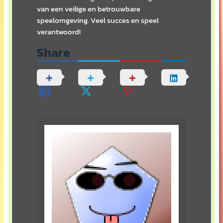
van een veilige en betrouwbare
speelomgeving. Veel succes en speel
verantwoord!
Share