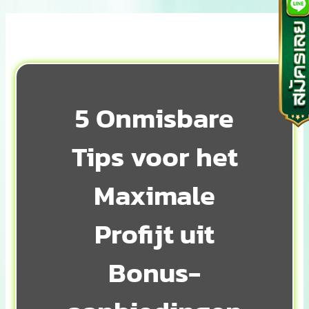
5 Onmisbare
Tips voor het
Maximale
Profijt uit
Bonus­