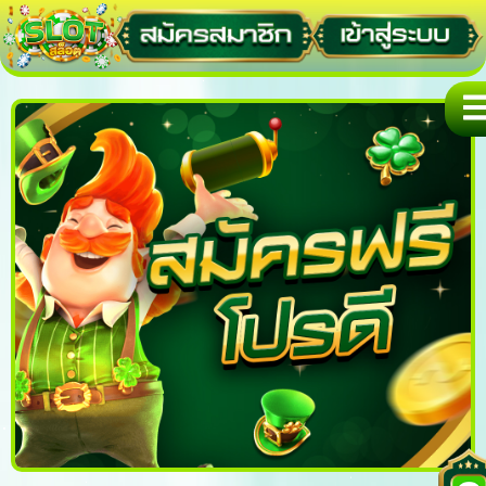
Skip
to
content