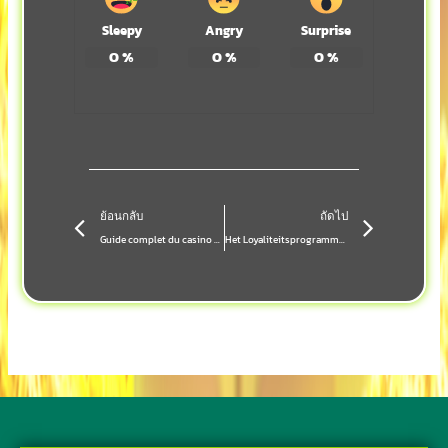
Sleepy
Angry
Surprise
0
%
0
%
0
%
Prev
Next
ย้อนกลับ
ถัดไป
Guide complet du casino en ligne – Tout ce que vous devez savoir
Het Loyaliteitsprogramma van Kokobet Casino 4: Een Insider‑Gids voor Maximale Waarde