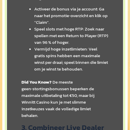
Activeer de bonus via je account: Ga
naar het promotie‑overzicht en klik op
“Claim”.
Speel slots met hoge RTP: Zoek naar
spellen met een Return to Player (RTP)
van 96 % of hoger.
Vermijd hoge inzetlimieten: Veel
gratis spins hebben een maximale
winst per draai; speel binnen die limiet
om je winst te behouden.
Did You Know?
De meeste
geen‑stortingsbonussen beperken de
maximale uitbetaling tot €50, maar bij
Winnitt Casino kun je met slimme
inzetkeuzes vaak de volledige limiet
behalen.
3. Combineer Live Dealer