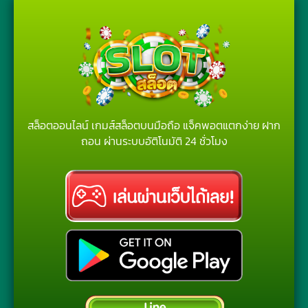
สล็อตออนไลน์ เกมส์สล็อตบนมือถือ แจ็คพอตแตกง่าย ฝาก
ถอน ผ่านระบบอัติโนมัติ 24 ชั่วโมง