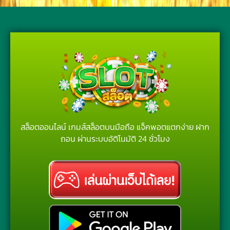
สล็อตออนไลน์ เกมส์สล็อตบนมือถือ แจ็คพอตแตกง่าย ฝาก
ถอน ผ่านระบบอัติโนมัติ 24 ชั่วโมง