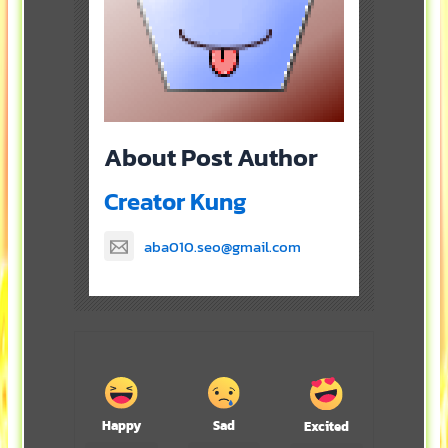
About Post Author
Creator Kung
aba010.seo@gmail.com
Happy
Sad
Excited