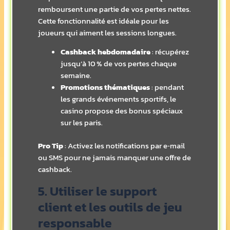
remboursent une partie de vos pertes nettes.
Cette fonctionnalité est idéale pour les
joueurs qui aiment les sessions longues.
Cashback hebdomadaire
: récupérez
jusqu’à 10 % de vos pertes chaque
semaine.
Promotions thématiques
: pendant
les grands événements sportifs, le
casino propose des bonus spéciaux
sur les paris.
Pro Tip
: Activez les notifications par e‑mail
ou SMS pour ne jamais manquer une offre de
cashback.
5. Utiliser le support
client et les outils de jeu
responsable