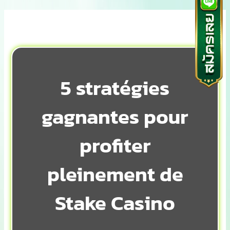
5 stratégies
gagnantes pour
profiter
pleinement de
Stake Casino