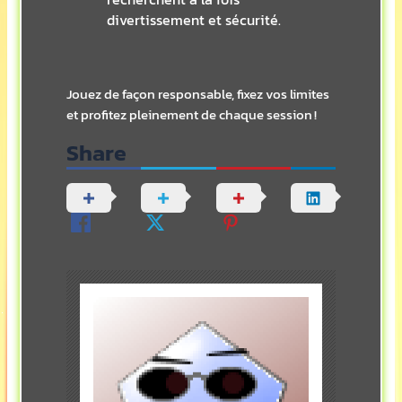
divertissement et sécurité.
Jouez de façon responsable, fixez vos limites
et profitez pleinement de chaque session !
Share