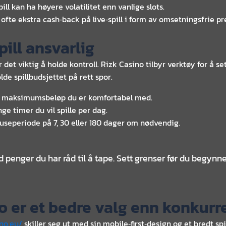
ill kan ha høyere volatilitet enn vanlige slots.
ofte ekstra cash‑back på live‑spill i form av omsetningsfrie pr
pill ansvarlig
r det viktig å holde kontroll. Rizk Casino tilbyr verktøy for å 
de spillbudsjettet på rett spor.
et maksimumsbeløp du er komfortabel med.
e timer du vil spille per dag.
useperiode på 7, 30 eller 180 dager om nødvendig.
med penger du har råd til å tape. Sett grenser før du begynne
o er et bedre valg enn konkur
kno.eu/
skiller seg ut med sin mobile‑first‑design og et bredt sp