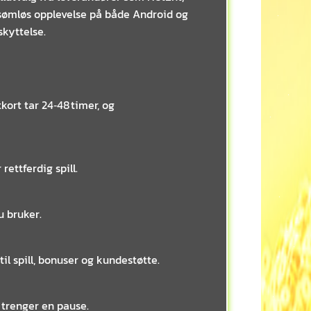
n sømløs opplevelse på både Android og
skyttelse.
tkort tar 24‑48 timer, og
ettferdig spill.
u bruker.
il spill, bonuser og kundestøtte.
 trenger en pause.