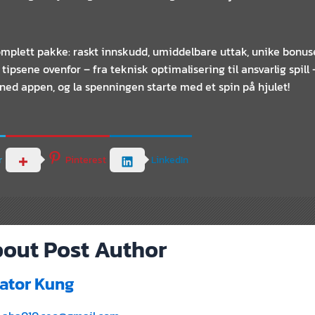
komplett pakke: raskt innskudd, umiddelbare uttak, unike bonu
m tipsene ovenfor – fra teknisk optimalisering til ansvarlig sp
t ned appen, og la spenningen starte med et spin på hjulet!
r
Pinterest
LinkedIn
out Post Author
ator Kung