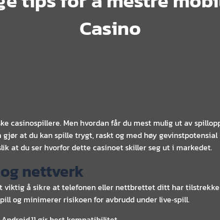
e tips for å mestre mobil
Casino
orske casinospillere. Men hvordan får du mest mulig ut av spill
 gjør at du kan spille trygt, raskt og med høy gevinstpotensia
ik at du ser hvorfor dette casinoet skiller seg ut i markedet.
t og nettverk
 viktig å sikre at telefonen eller nettbrettet ditt har tilstrekkel
pill og minimerer risikoen for avbrudd under live‑spill.
Android 11 gir best kompatibilitet.