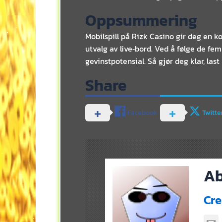
Oppsummering
Mobilspill på Rizk Casino gir deg en 
utvalg av live‑bord. Ved å følge de fe
gevinstpotensial. Så gjør deg klar, las
Share
Facebook
Twitte
Ab
Cre