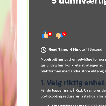
5 uunnværlig
0
0
Read Time:
4 Minute, 11 Second
Mobilspill har blitt en selvfølge for n
gir vi deg fem konkrete strategier som
plattformen med andre store aktører, sl
1. Velg riktig enhe
Før du logger inn på Rizk Casino, er det
5G‑tilkobling reduserer lastetiden for s
Smarttelefoner med iOS 14 eller 