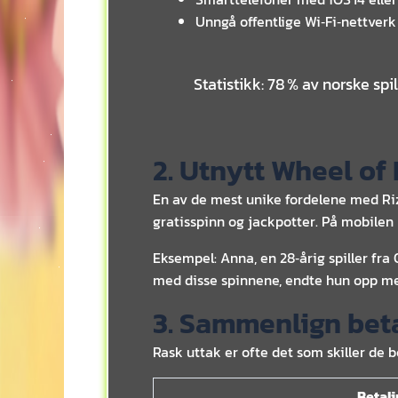
Unngå offentlige Wi‑Fi‑nettverk
Statistikk: 78 % av norske s
2. Utnytt Wheel of
En av de mest unike fordelene med Ri
gratisspinn og jackpotter. På mobilen
Eksempel: Anna, en 28‑årig spiller fra O
med disse spinnene, endte hun opp med
3. Sammenlign beta
Rask uttak er ofte det som skiller de 
Betal