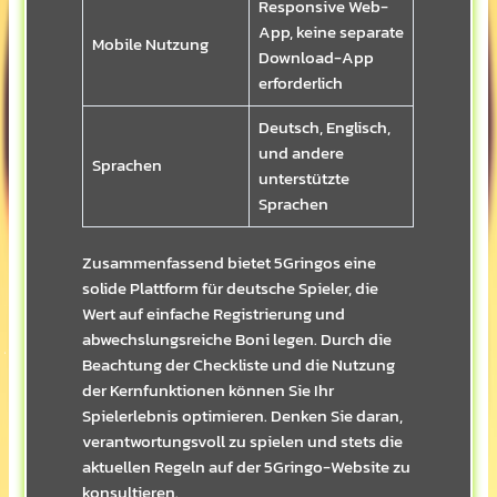
Responsive Web-
App, keine separate
Mobile Nutzung
Download-App
erforderlich
Deutsch, Englisch,
und andere
Sprachen
unterstützte
Sprachen
Zusammenfassend bietet 5Gringos eine
solide Plattform für deutsche Spieler, die
Wert auf einfache Registrierung und
abwechslungsreiche Boni legen. Durch die
Beachtung der Checkliste und die Nutzung
der Kernfunktionen können Sie Ihr
Spielerlebnis optimieren. Denken Sie daran,
verantwortungsvoll zu spielen und stets die
aktuellen Regeln auf der 5Gringo-Website zu
konsultieren.