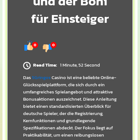
und der Boni
für Einsteiger
0
0
Read Time:
1 Minute, 52 Second
Das
5Gringos
Casino ist eine beliebte Online-
Glücksspielplattform, die sich durch ein
umfangreiches Spielangebot und attraktive
Bonusaktionen auszeichnet. Diese Anleitung
bietet einen standardisierten Überblick für
deutsche Spieler, der die Registrierung,
Kernfunktionen und grundlegende
Spezifikationen abdeckt. Der Fokus liegt auf
Praktikabilität, um einen reibungslosen