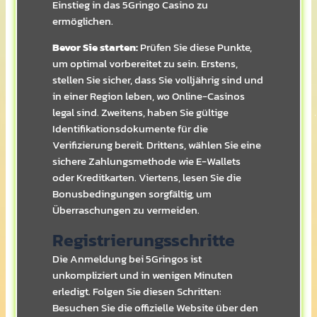
Einstieg in das 5Gringo Casino zu
ermöglichen.
Bevor Sie starten:
Prüfen Sie diese Punkte,
um optimal vorbereitet zu sein. Erstens,
stellen Sie sicher, dass Sie volljährig sind und
in einer Region leben, wo Online-Casinos
legal sind. Zweitens, haben Sie gültige
Identifikationsdokumente für die
Verifizierung bereit. Drittens, wählen Sie eine
sichere Zahlungsmethode wie E-Wallets
oder Kreditkarten. Viertens, lesen Sie die
Bonusbedingungen sorgfältig, um
Überraschungen zu vermeiden.
Registrierungsschritte
Die Anmeldung bei 5Gringos ist
unkompliziert und in wenigen Minuten
erledigt. Folgen Sie diesen Schritten:
Besuchen Sie die offizielle Website über den