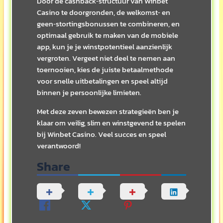
Door de cashback‑structuur van Winbet
Casino te doorgronden, de welkomst‑ en
geen‑stortingsbonussen te combineren, en
optimaal gebruik te maken van de mobiele
app, kun je je winstpotentieel aanzienlijk
vergroten. Vergeet niet deel te nemen aan
toernooien, kies de juiste betaalmethode
voor snelle uitbetalingen en speel altijd
binnen je persoonlijke limieten.
Met deze zeven bewezen strategieën ben je
klaar om veilig, slim en winstgevend te spelen
bij Winbet Casino. Veel succes en speel
verantwoord!
Share