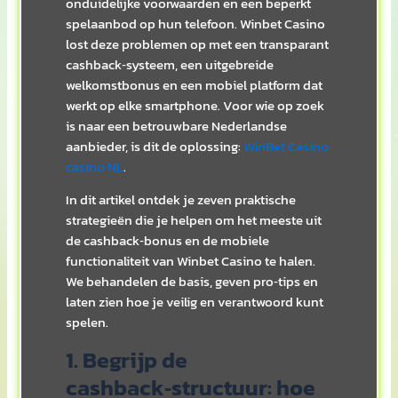
onduidelijke voorwaarden en een beperkt
spelaanbod op hun telefoon. Winbet Casino
lost deze problemen op met een transparant
cashback‑systeem, een uitgebreide
welkomstbonus en een mobiel platform dat
werkt op elke smartphone. Voor wie op zoek
is naar een betrouwbare Nederlandse
aanbieder, is dit de oplossing:
WinBet Casino
casino NL
.
In dit artikel ontdek je zeven praktische
strategieën die je helpen om het meeste uit
de cashback‑bonus en de mobiele
functionaliteit van Winbet Casino te halen.
We behandelen de basis, geven pro‑tips en
laten zien hoe je veilig en verantwoord kunt
spelen.
1. Begrijp de
cashback‑structuur: hoe