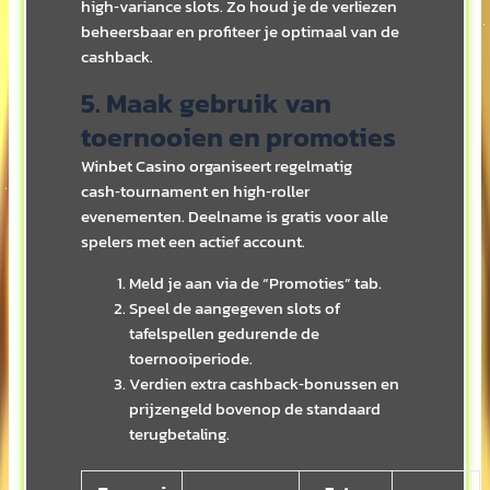
high‑variance slots. Zo houd je de verliezen
beheersbaar en profiteer je optimaal van de
cashback.
5. Maak gebruik van
toernooien en promoties
Winbet Casino organiseert regelmatig
cash‑tournament en high‑roller
evenementen. Deelname is gratis voor alle
spelers met een actief account.
Meld je aan via de “Promoties” tab.
Speel de aangegeven slots of
tafelspellen gedurende de
toernooiperiode.
Verdien extra cashback‑bonussen en
prijzengeld bovenop de standaard
terugbetaling.