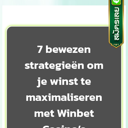
7 bewezen
strategieën om
je winst te
maximaliseren
met Winbet