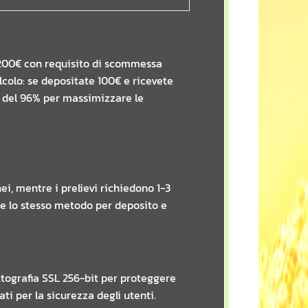
 200€ con requisito di scommessa
colo: se depositate 100€ e ricevete
TP del 96% per massimizzare le
ei, mentre i prelievi richiedono 1-3
sare lo stesso metodo per deposito e
ttografia SSL 256-bit per proteggere
ti per la sicurezza degli utenti.