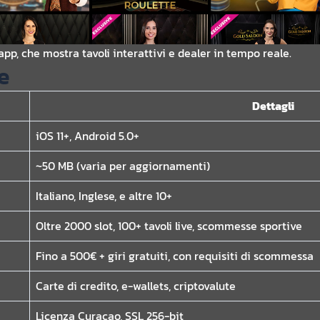
pp, che mostra tavoli interattivi e dealer in tempo reale.
e
Dettagli
iOS 11+, Android 5.0+
~50 MB (varia per aggiornamenti)
Italiano, Inglese, e altre 10+
Oltre 2000 slot, 100+ tavoli live, scommesse sportive
Fino a 500€ + giri gratuiti, con requisiti di scommessa
Carte di credito, e-wallets, criptovalute
Licenza Curacao, SSL 256-bit