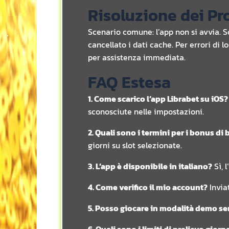
Risoluzione dei Pr
Scenario comune: l’app non si avvia. So
cancellato i dati cache. Per errori di l
per assistenza immediata.
FAQ Estesa
1. Come scarico l’app Librabet su iOS?
sconosciute nelle impostazioni.
2. Quali sono i termini per i bonus d
giorni su slot selezionate.
3. L’app è disponibile in italiano?
Sì, 
4. Come verifico il mio account?
Invia
5. Posso giocare in modalità demo s