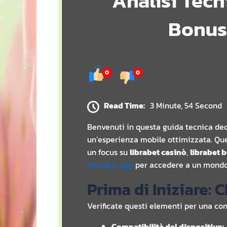
Analisi Tecn
Bonus 
0
0
Read Time:
3 Minute, 54 Second
Benvenuti in questa guida tecnica dedi
un’esperienza mobile ottimizzata. Ques
un focus su
librabet casinò
,
librabet 
Librabet app
per accedere a un mondo 
Prima di Iniziare: 
Verificate questi elementi per una con
Compatibilità del dispositivo: