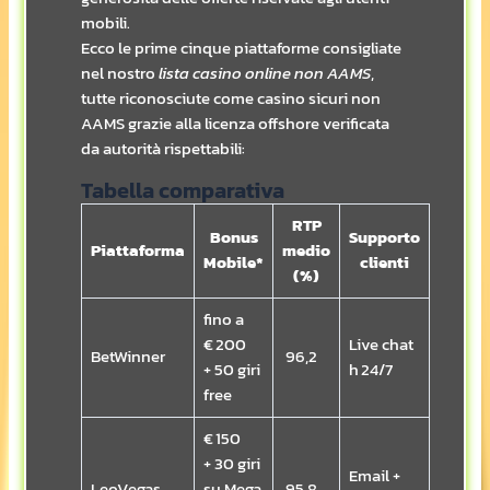
mobili.
Ecco le prime cinque piattaforme consigliate
nel nostro
lista casino online non AAMS
,
tutte riconosciute come casino sicuri non
AAMS grazie alla licenza offshore verificata
da autorità rispettabili:
Tabella comparativa
RTP
Bonus
Supporto
Piattaforma
medio
Mobile*
clienti
(%)
fino a
€ 200
Live chat
BetWinner
96,2
+ 50 giri
h 24/7
free
€ 150
+ 30 giri
Email +
LeoVegas
su Mega
95,8