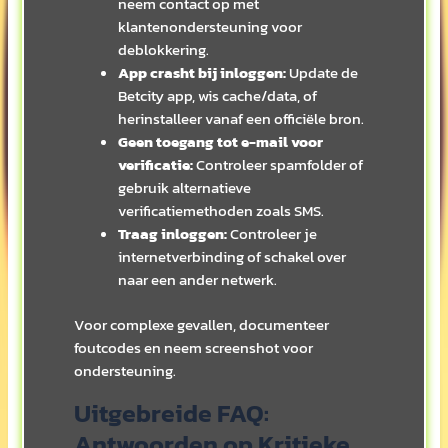
neem contact op met
klantenondersteuning voor
deblokkering.
App crasht bij inloggen:
Update de
Betcity app, wis cache/data, of
herinstalleer vanaf een officiële bron.
Geen toegang tot e-mail voor
verificatie:
Controleer spamfolder of
gebruik alternatieve
verificatiemethoden zoals SMS.
Traag inloggen:
Controleer je
internetverbinding of schakel over
naar een ander netwerk.
Voor complexe gevallen, documenteer
foutcodes en neem screenshot voor
ondersteuning.
Uitgebreide FAQ:
Antwoorden op Kritieke