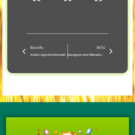
Prev
Next
ย้อนกลับ
ถัดไป
Analisi Approfondita dell’App Mostbet: Sbloccare i Bonus e Ottimizzare le Scommesse
Navigeren door Betnation nl – Een Technische Analyse van App-installatie en Bonuswiskunde