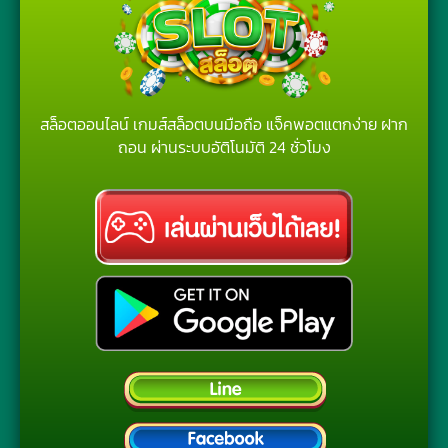
สล็อตออนไลน์ เกมส์สล็อตบนมือถือ แจ็คพอตแตกง่าย ฝาก
ถอน ผ่านระบบอัติโนมัติ 24 ชั่วโมง