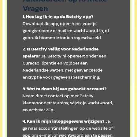
Vragen
1. Hoe log ik in op de Betcity app?
Download de app, open hem, voer je
geregistreerde e-mail en wachtwoord in, of
gebruik biometrie indien ingeschakeld.
2. Is Betcity veilig voor Nederlandse
spelers?
Ja, Betcity nl opereert onder een
Curacao-licentie en voldoet aan
Nederlandse wetten, met geavanceerde
encryptie voor gegevensbescherming.
3. Wat te doen bij een gehackt account?
Neem direct contact op met Betcity
klantenondersteuning, wijzig je wachtwoord,
en activeer 2FA.
4. Kan ik mijn inloggegevens wijzigen?
Ja,
ga naar accountinstellingen op de website of
app om e-mail of wachtwoord aan te passen.