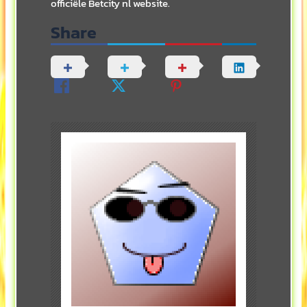
officiële Betcity nl website.
Share