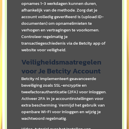
opnames 1-3 werkdagen kunnen duren,
afhankelijk van de methode. Zorg dat je
account volledig geverifieerd is (upload ID-
documenten) om opnamelimieten te
verhogen en vertragingen te voorkomen.
Controleer regelmatig je
transactiegeschiedenis via de Betcity app of
website voor veiligheid.
Veiligheidsmaatregelen
voor Je Betcity Account
Betcity nl implementeert geavanceerde
beveiliging zoals SSL-encryptie en
tweefactorauthenticatie (2FA) voor inloggen.
Activeer 2FA in je accountinstellingen voor
extra bescherming. Vermijd het gebruik van
openbare Wi-Fi voor inloggen en wijzig je
wachtwoord regelmatig.