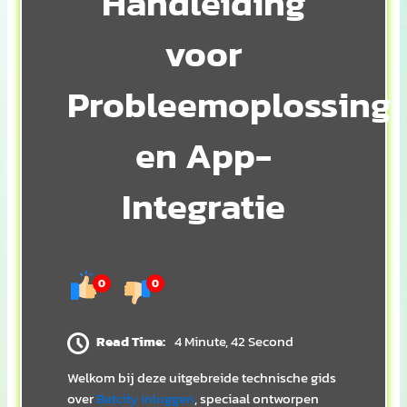
Handleiding
voor
Probleemoplossing
en App-
Integratie
0
0
Read Time:
4 Minute, 42 Second
Welkom bij deze uitgebreide technische gids
over
Betcity inloggen
, speciaal ontworpen