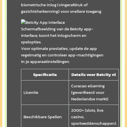
biometrische inlog (vingerafdruk of
gezichtsherkenning) voor snellere toegang.
Schermafbeelding van de Betcity app-
interface, toont het inlogscherm en
spelopties.
Voor optimale prestaties, update de app
regelmatig en controleer app-machtigingen
in je apparaatinstellingen.
Specificatie
Details voor Betcity nl
Curacao eGaming
Licentie
(geverifieerd voor
Nederlandse markt)
2000+ (slots, live
Beschikbare Spellen
casino,
sportweddenschappen)