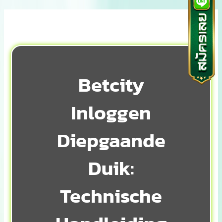
Betcity
Inloggen
Diepgaande
Duik:
Technische