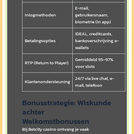
E-mail,
Inlogmethoden
gebruikersnaam,
biometrie (in app)
iDEAL, creditcards,
Betalingsopties
bankoverschrijving, e-
wallets
Gemiddeld 95-97%
RTP (Return to Player)
voor slots
24/7 via live chat, e-
Klantenondersteuning
mail, telefoon
Bonusstrategie: Wiskunde
achter
Welkomstbonussen
Bij Betcity casino ontvang je vaak