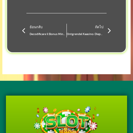
Prev
Next
ย้อนกลับ
ถัดไป
Decodificare il Bonus Minniebet: Manuale Tecnico per Calcoli e Troubleshooting
Ontgrendel Kaasino: Diepgaande Analyse van de Mobiele App en No Deposit Bonus Strategieën