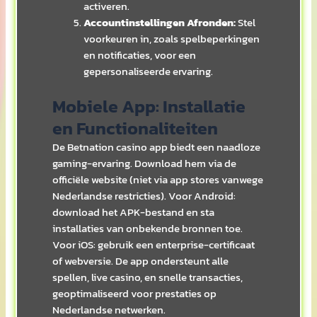
activeren.
Accountinstellingen Afronden:
Stel
voorkeuren in, zoals spelbeperkingen
en notificaties, voor een
gepersonaliseerde ervaring.
Mobiele App: Installatie
en Functionaliteiten
De Betnation casino app biedt een naadloze
gaming-ervaring. Download hem via de
officiële website (niet via app stores vanwege
Nederlandse restricties). Voor Android:
download het APK-bestand en sta
installaties van onbekende bronnen toe.
Voor iOS: gebruik een enterprise-certificaat
of webversie. De app ondersteunt alle
spellen, live casino, en snelle transacties,
geoptimaliseerd voor prestaties op
Nederlandse netwerken.