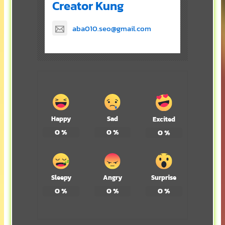
Creator Kung
aba010.seo@gmail.com
Happy
Sad
Excited
0
%
0
%
0
%
Sleepy
Angry
Surprise
0
%
0
%
0
%