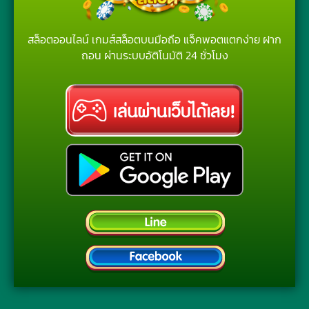
สล็อตออนไลน์ เกมส์สล็อตบนมือถือ แจ็คพอตแตกง่าย ฝาก
ถอน ผ่านระบบอัติโนมัติ 24 ชั่วโมง