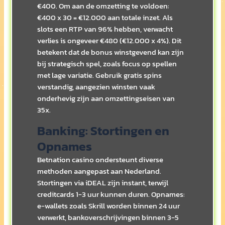
€400. Om aan de omzetting te voldoen:
€400 x 30 = €12.000 aan totale inzet. Als
slots een RTP van 96% hebben, verwacht
verlies is ongeveer €480 (€12.000 x 4%). Dit
betekent dat de bonus winstgevend kan zijn
bij strategisch spel, zoals focus op spellen
met lage variatie. Gebruik gratis spins
verstandig, aangezien winsten vaak
onderhevig zijn aan omzettingseisen van
35x.
Banking: Stortingen en
Opnames
Betnation casino ondersteunt diverse
methoden aangepast aan Nederland.
Stortingen via iDEAL zijn instant, terwijl
creditcards 1-3 uur kunnen duren. Opnames:
e-wallets zoals Skrill worden binnen 24 uur
verwerkt, bankoverschrijvingen binnen 3-5