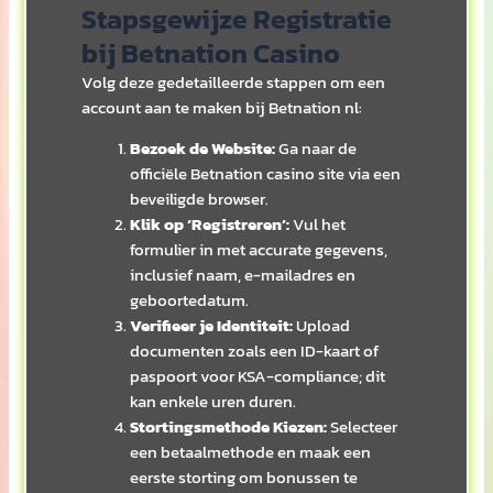
Stapsgewijze Registratie
bij Betnation Casino
Volg deze gedetailleerde stappen om een
account aan te maken bij Betnation nl:
Bezoek de Website:
Ga naar de
officiële Betnation casino site via een
beveiligde browser.
Klik op ‘Registreren’:
Vul het
formulier in met accurate gegevens,
inclusief naam, e-mailadres en
geboortedatum.
Verifieer je Identiteit:
Upload
documenten zoals een ID-kaart of
paspoort voor KSA-compliance; dit
kan enkele uren duren.
Stortingsmethode Kiezen:
Selecteer
een betaalmethode en maak een
eerste storting om bonussen te