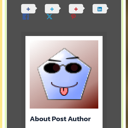
About Post Author