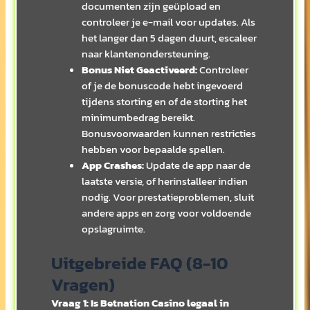
documenten zijn geüpload en
controleer je e-mail voor updates. Als
het langer dan 5 dagen duurt, escaleer
naar klantenondersteuning.
Bonus Niet Geactiveerd:
Controleer
of je de bonuscode hebt ingevoerd
tijdens storting en of de storting het
minimumbedrag bereikt.
Bonusvoorwaarden kunnen restricties
hebben voor bepaalde spellen.
App Crashes:
Update de app naar de
laatste versie, of herinstalleer indien
nodig. Voor prestatieproblemen, sluit
andere apps en zorg voor voldoende
opslagruimte.
Uitgebreide FAQ (8-10
Vragen)
Vraag 1: Is Betnation Casino legaal in