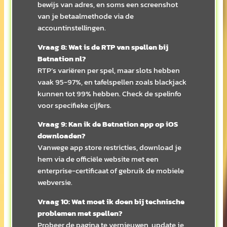
bewijs van adres, en soms een screenshot
van je betaalmethode via de
accountinstellingen.
Vraag 8: Wat is de RTP van spellen bij
Betnation nl?
RTP’s variëren per spel, maar slots hebben
vaak 95-97%, en tafelspellen zoals blackjack
kunnen tot 99% hebben. Check de spelinfo
voor specifieke cijfers.
Vraag 9: Kan ik de Betnation app op iOS
downloaden?
Vanwege app store restricties, download je
hem via de officiële website met een
enterprise-certificaat of gebruik de mobiele
webversie.
Vraag 10: Wat moet ik doen bij technische
problemen met spellen?
Probeer de pagina te vernieuwen, update je