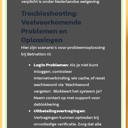
verplicht is onder Nederlandse wetgeving.
Troubleshooting:
Veelvoorkomende
Problemen en
Oplossingen
Hier zijn scenario’s voor probleemoplossing
bij Betnation nl:
Login Problemen:
Als je niet kunt
inloggen, controleer
internetverbinding, wis cache, of reset
wachtwoord via ‘Wachtwoord
vergeten’. Blokkeert het systeem je?
Neem contact op met support voor
deblokkering.
Uitbetalingsvertragingen:
Vertragingen kunnen optreden bij
onvolledige verificatie. Zorg dat alle