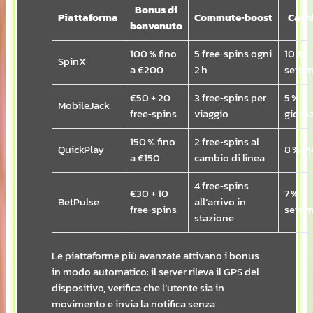
Bonus di
Piattaforma
Commute‑boost
Cash
benvenuto
100 % fino
5 free‑spins ogni
10 %
SpinX
a €200
2 h
setti
€50 + 20
3 free‑spins per
5 %
MobileJack
free‑spins
viaggio
giorna
150 % fino
2 free‑spins al
QuickPlay
8 % m
a €150
cambio di linea
4 free‑spins
€30 + 10
7 %
BetPulse
all’arrivo in
free‑spins
setti
stazione
Le piattaforme più avanzate attivano i bonus
in modo automatico: il server rileva il GPS del
dispositivo, verifica che l’utente sia in
movimento e invia la notifica senza