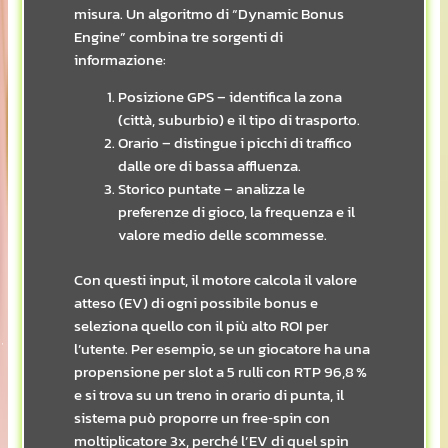
misura. Un algoritmo di “Dynamic Bonus
Engine” combina tre sorgenti di
informazione:
Posizione GPS – identifica la zona
(città, suburbio) e il tipo di trasporto.
Orario – distingue i picchi di traffico
dalle ore di bassa affluenza.
Storico puntate – analizza le
preferenze di gioco, la frequenza e il
valore medio delle scommesse.
Con questi input, il motore calcola il valore
atteso (EV) di ogni possibile bonus e
seleziona quello con il più alto ROI per
l’utente. Per esempio, se un giocatore ha una
propensione per slot a 5 rulli con RTP 96,8 %
e si trova su un treno in orario di punta, il
sistema può proporre un free‑spin con
moltiplicatore 3x, perché l’EV di quel spin