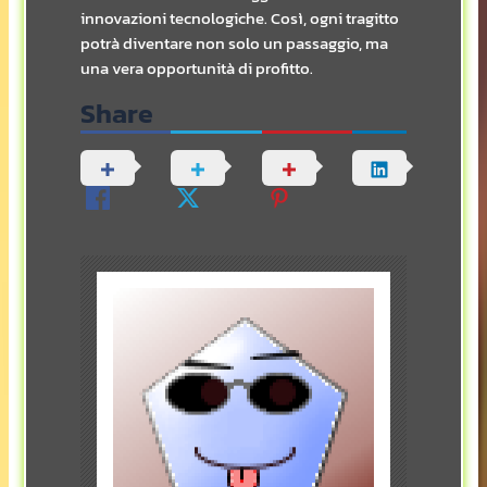
innovazioni tecnologiche. Così, ogni tragitto
potrà diventare non solo un passaggio, ma
una vera opportunità di profitto.
Share