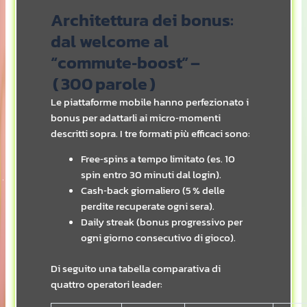
Architettura dei bonus:
dal welcome al
“commute‑boost” –
( 300 parole )
Le piattaforme mobile hanno perfezionato i
bonus per adattarli ai micro‑momenti
descritti sopra. I tre formati più efficaci sono:
Free‑spins a tempo limitato (es. 10
spin entro 30 minuti dal login).
Cash‑back giornaliero (5 % delle
perdite recuperate ogni sera).
Daily streak (bonus progressivo per
ogni giorno consecutivo di gioco).
Di seguito una tabella comparativa di
quattro operatori leader: