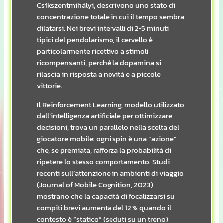
Csíkszentmihályi, descrivono uno stato di
concentrazione totale in cui il tempo sembra
dilatarsi. Nei brevi intervalli di 2‑5 minuti
tipici del pendolarismo, il cervello è
particolarmente ricettivo a stimoli
ricompensanti, perché la dopamina si
rilascia in risposta a novità e a piccole
vittorie.
Il Reinforcement Learning, modello utilizzato
dall’intelligenza artificiale per ottimizzare
decisioni, trova un parallelo nella scelta del
giocatore mobile: ogni spin è una “azione”
che, se premiata, rafforza la probabilità di
ripetere lo stesso comportamento. Studi
recenti sull’attenzione in ambienti di viaggio
(Journal of Mobile Cognition, 2023)
mostrano che la capacità di focalizzarsi su
compiti brevi aumenta del 12 % quando il
contesto è “statico” (seduti su un treno)