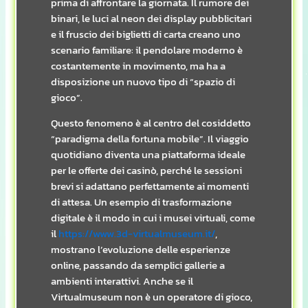
prima di affrontare la giornata. Il rumore dei
binari, le luci al neon dei display pubblicitari
e il fruscio dei biglietti di carta creano uno
scenario familiare: il pendolare moderno è
costantemente in movimento, ma ha a
disposizione un nuovo tipo di “spazio di
gioco”.
Questo fenomeno è al centro del cosiddetto
“paradigma della fortuna mobile”. Il viaggio
quotidiano diventa una piattaforma ideale
per le offerte dei casinò, perché le sessioni
brevi si adattano perfettamente ai momenti
di attesa. Un esempio di trasformazione
digitale è il modo in cui i musei virtuali, come
il
https://www.3d-virtualmuseum.it/
,
mostrano l’evoluzione delle esperienze
online, passando da semplici gallerie a
ambienti interattivi. Anche se il
Virtualmuseum non è un operatore di gioco,