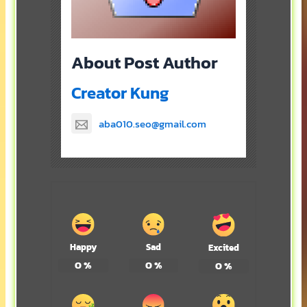
About Post Author
Creator Kung
aba010.seo@gmail.com
Happy
Sad
Excited
0
%
0
%
0
%