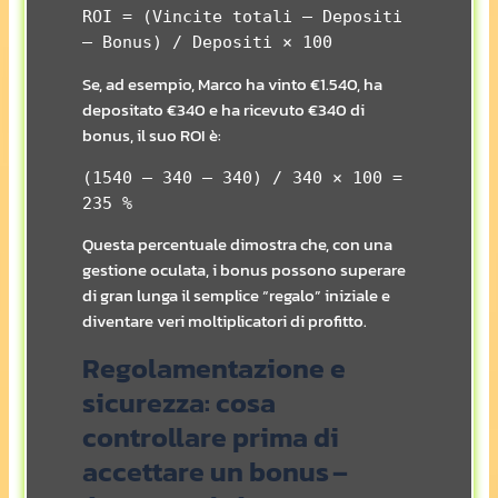
ROI = (Vincite totali – Depositi
– Bonus) / Depositi × 100
Se, ad esempio, Marco ha vinto €1.540, ha
depositato €340 e ha ricevuto €340 di
bonus, il suo ROI è:
(1540 – 340 – 340) / 340 × 100 =
235 %
Questa percentuale dimostra che, con una
gestione oculata, i bonus possono superare
di gran lunga il semplice “regalo” iniziale e
diventare veri moltiplicatori di profitto.
Regolamentazione e
sicurezza: cosa
controllare prima di
accettare un bonus –