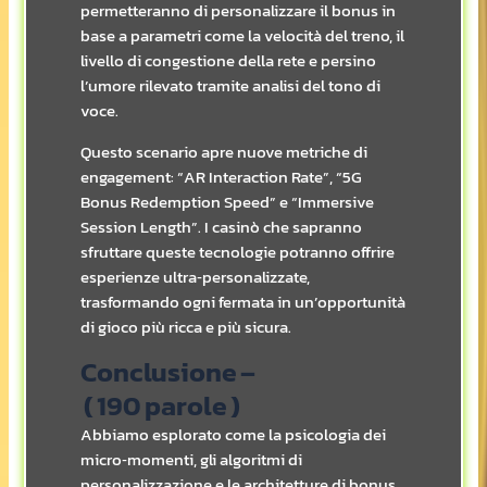
permetteranno di personalizzare il bonus in
base a parametri come la velocità del treno, il
livello di congestione della rete e persino
l’umore rilevato tramite analisi del tono di
voce.
Questo scenario apre nuove metriche di
engagement: “AR Interaction Rate”, “5G
Bonus Redemption Speed” e “Immersive
Session Length”. I casinò che sapranno
sfruttare queste tecnologie potranno offrire
esperienze ultra‑personalizzate,
trasformando ogni fermata in un’opportunità
di gioco più ricca e più sicura.
Conclusione –
( 190 parole )
Abbiamo esplorato come la psicologia dei
micro‑momenti, gli algoritmi di
personalizzazione e le architetture di bonus