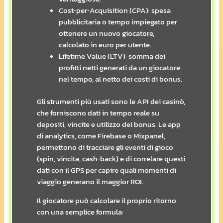
Cost‑per‑Acquisition (CPA): spesa
pubblicitaria o tempo impiegato per
ottenere un nuovo giocatore,
calcolato in euro per utente.
Lifetime Value (LTV): somma dei
profitti netti generati da un giocatore
nel tempo, al netto dei costi di bonus.
Gli strumenti più usati sono le API dei casinò,
che forniscono dati in tempo reale su
depositi, vincite e utilizzo dei bonus. Le app
di analytics, come Firebase o Mixpanel,
permettono di tracciare gli eventi di gioco
(spin, vincita, cash‑back) e di correlare questi
dati con il GPS per capire quali momenti di
viaggio generano il maggior ROI.
Il giocatore può calcolare il proprio ritorno
con una semplice formula: