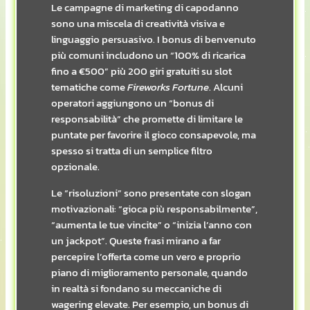
Le campagne di marketing di capodanno
sono una miscela di creatività visiva e
linguaggio persuasivo. I bonus di benvenuto
più comuni includono un “100% di ricarica
fino a €500” più 200 giri gratuiti su slot
tematiche come
Fireworks Fortune
. Alcuni
operatori aggiungono un “bonus di
responsabilità” che promette di limitare le
puntate per favorire il gioco consapevole, ma
spesso si tratta di un semplice filtro
opzionale.
Le “risoluzioni” sono presentate con slogan
motivazionali: “gioca più responsabilmente”,
“aumenta le tue vincite” o “inizia l’anno con
un jackpot”. Queste frasi mirano a far
percepire l’offerta come un vero e proprio
piano di miglioramento personale, quando
in realtà si fondano su meccaniche di
wagering elevate. Per esempio, un bonus di