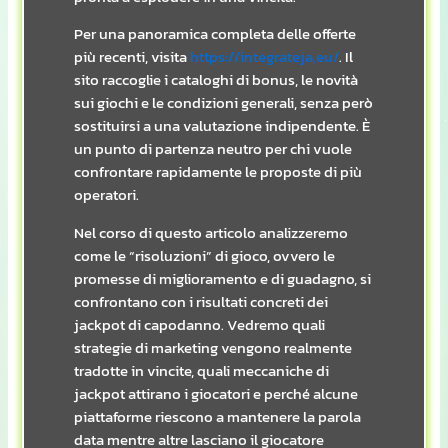
Per una panoramica completa delle offerte
più recenti, visita
https://integrateja.eu/
. Il
sito raccoglie i cataloghi di bonus, le novità
sui giochi e le condizioni generali, senza però
sostituirsi a una valutazione indipendente. È
un punto di partenza neutro per chi vuole
confrontare rapidamente le proposte di più
operatori.
Nel corso di questo articolo analizzeremo
come le “risoluzioni” di gioco, ovvero le
promesse di miglioramento e di guadagno, si
confrontano con i risultati concreti dei
jackpot di capodanno. Vedremo quali
strategie di marketing vengono realmente
tradotte in vincite, quali meccaniche di
jackpot attirano i giocatori e perché alcune
piattaforme riescono a mantenere la parola
data mentre altre lasciano il giocatore