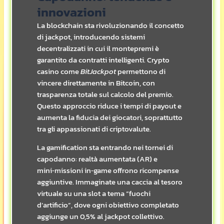
innovazioni
La blockchain sta rivoluzionando il concetto
di jackpot, introducendo sistemi
decentralizzati in cui il montepremi è
garantito da contratti intelligenti. Crypto
casino come
BitJackpot
permettono di
vincere direttamente in Bitcoin, con
trasparenza totale sul calcolo del premio.
Questo approccio riduce i tempi di payout e
aumenta la fiducia dei giocatori, soprattutto
tra gli appassionati di criptovalute.
La gamification sta entrando nei tornei di
capodanno: realtà aumentata (AR) e
mini‑missioni in‑game offrono ricompense
aggiuntive. Immaginate una caccia al tesoro
virtuale su una slot a tema “fuochi
d’artificio”, dove ogni obiettivo completato
aggiunge un 0,5% al jackpot collettivo.