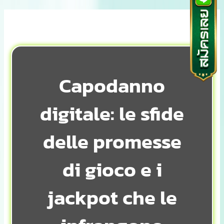
Capodanno
digitale: le sfide
delle promesse
di gioco e i
jackpot che le