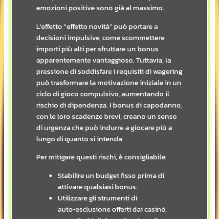
emozioni positive sono già al massimo.
L’effetto “effetto novità” può portare a
decisioni impulsive, come scommettere
importi più alti per sfruttare un bonus
apparentemente vantaggioso. Tuttavia, la
pressione di soddisfare i requisiti di wagering
può trasformare la motivazione iniziale in un
ciclo di gioco compulsivo, aumentando il
rischio di dipendenza. I bonus di capodanno,
con le loro scadenze brevi, creano un senso
di urgenza che può indurre a giocare più a
lungo di quanto si intenda.
Per mitigare questi rischi, è consigliabile:
Stabilire un budget fisso prima di
attivare qualsiasi bonus.
Utilizzare gli strumenti di
auto‑esclusione offerti dai casinò,