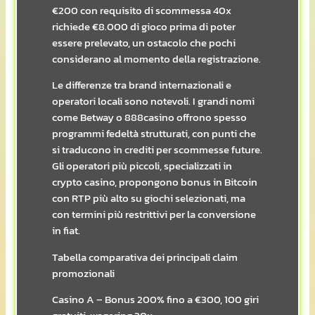
€200 con requisito di scommessa 40x
richiede €8.000 di gioco prima di poter
essere prelevato, un ostacolo che pochi
considerano al momento della registrazione.
Le differenze tra brand internazionali e
operatori locali sono notevoli. I grandi nomi
come Betway o 888casino offrono spesso
programmi fedeltà strutturati, con punti che
si traducono in crediti per scommesse future.
Gli operatori più piccoli, specializzati in
crypto casino, propongono bonus in Bitcoin
con RTP più alto su giochi selezionati, ma
con termini più restrittivi per la conversione
in fiat.
Tabella comparativa dei principali claim
promozionali
Casino A – Bonus 200% fino a €300, 100 giri