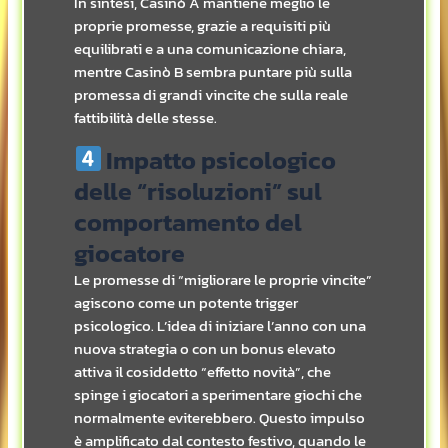
In sintesi, Casinò A mantiene meglio le
proprie promesse, grazie a requisiti più
equilibrati e a una comunicazione chiara,
mentre Casinò B sembra puntare più sulla
promessa di grandi vincite che sulla reale
fattibilità delle stesse.
Impatto psicologico
delle “risoluzioni” sul
comportamento del
giocatore
Le promesse di “migliorare le proprie vincite”
agiscono come un potente trigger
psicologico. L’idea di iniziare l’anno con una
nuova strategia o con un bonus elevato
attiva il cosiddetto “effetto novità”, che
spinge i giocatori a sperimentare giochi che
normalmente eviterebbero. Questo impulso
è amplificato dal contesto festivo, quando le