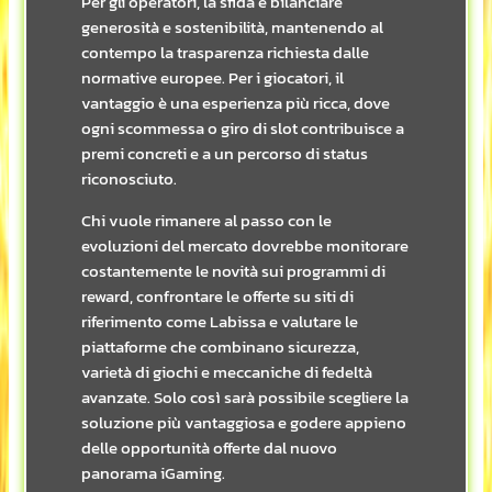
Per gli operatori, la sfida è bilanciare
generosità e sostenibilità, mantenendo al
contempo la trasparenza richiesta dalle
normative europee. Per i giocatori, il
vantaggio è una esperienza più ricca, dove
ogni scommessa o giro di slot contribuisce a
premi concreti e a un percorso di status
riconosciuto.
Chi vuole rimanere al passo con le
evoluzioni del mercato dovrebbe monitorare
costantemente le novità sui programmi di
reward, confrontare le offerte su siti di
riferimento come Labissa e valutare le
piattaforme che combinano sicurezza,
varietà di giochi e meccaniche di fedeltà
avanzate. Solo così sarà possibile scegliere la
soluzione più vantaggiosa e godere appieno
delle opportunità offerte dal nuovo
panorama iGaming.