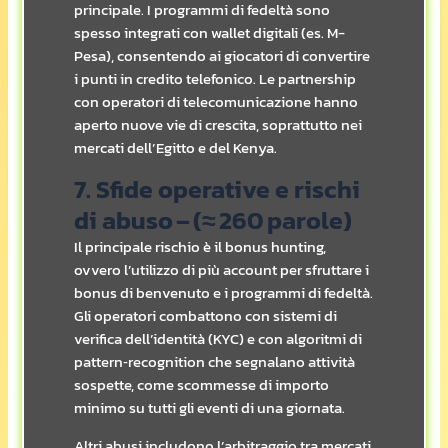
principale. I programmi di fedeltà sono
spesso integrati con wallet digitali (es. M-
Pesa), consentendo ai giocatori di convertire
i punti in credito telefonico. Le partnership
con operatori di telecomunicazione hanno
aperto nuove vie di crescita, soprattutto nei
mercati dell’Egitto e del Kenya.
7. Sfide operative e rischi
di abuso – (≈ 260 parole)
Il principale rischio è il bonus hunting,
ovvero l’utilizzo di più account per sfruttare i
bonus di benvenuto e i programmi di fedeltà.
Gli operatori combattono con sistemi di
verifica dell’identità (KYC) e con algoritmi di
pattern‑recognition che segnalano attività
sospette, come scommesse di importo
minimo su tutti gli eventi di una giornata.
Altri abusi includono l’arbitraggio tra mercati