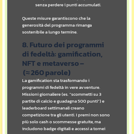
senza perdere i punti accumulati.
Queste misure garantiscono che la
generosità del programma rimanga
sostenibile a lungo termine.
8. Futuro dei programmi
di fedeltà: gamification,
NFT e metaverso –
(≈ 260 parole)
La gamification sta trasformando i
programmi di fedeltà in vere avventure.
Missioni giornaliere (es. “scommetti su 3
partite di calcio e guadagna 500 punti”) e
leaderboard settimanali creano
competizione tra gli utenti. I premi non sono
più solo cash o scommesse gratuite, ma
includono badge digitali e accessi a tornei