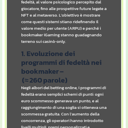
fedeltà, al valore psicologico percepito dal
giocatore, fino alle prospettive future legate a
NFT e al metaverso. L’obiettivo è mostrare
come questi sistemi stiano ridefinendo il
valore medio per utente (ARPU) e perché i
bookmaker iGaming stanno guadagnando
terreno sui casinò‑only.
1. Evoluzione dei
programmi di fedeltà nei
bookmaker –
(≈ 260 parole)
Negli albori del betting online, i programmi di
fedeltà erano semplici schemi di punti: ogni
euro scommesso generava un punto, e al
raggiungimento di una soglia si otteneva una
scommessa gratuita. Con l’aumento della
concorrenza, gli operatori hanno introdotto
livelli multipli, premi personalizzati e