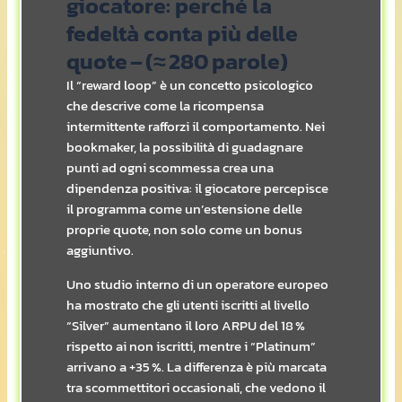
giocatore: perché la
fedeltà conta più delle
quote – (≈ 280 parole)
Il “reward loop” è un concetto psicologico
che descrive come la ricompensa
intermittente rafforzi il comportamento. Nei
bookmaker, la possibilità di guadagnare
punti ad ogni scommessa crea una
dipendenza positiva: il giocatore percepisce
il programma come un’estensione delle
proprie quote, non solo come un bonus
aggiuntivo.
Uno studio interno di un operatore europeo
ha mostrato che gli utenti iscritti al livello
“Silver” aumentano il loro ARPU del 18 %
rispetto ai non iscritti, mentre i “Platinum”
arrivano a +35 %. La differenza è più marcata
tra scommettitori occasionali, che vedono il