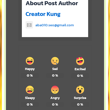
About Post Author
Creator Kung
aba010.seo@gmail.com
Happy
Sad
Excited
0
%
0
%
0
%
Sleepy
Angry
Surprise
0
%
0
%
0
%