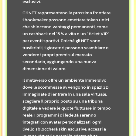
esclusivi.
Gli NFT rappresentano la prossima frontiera:
i bookmaker possono emettere token unici
che sbloccano vantaggi permanenti, come
un cashback del 15 % a vita o un “ticket VIP”
per eventi sportivi. Poiché gli NFT sono
trasferibili, i giocatori possono scambiare o
vendere i propri premi sul mercato
secondario, aggiungendo una nuova
dimensione di valore.
Il metaverso offre un ambiente immersivo
dove le scommesse avvengono in spazi 3D.
Immaginate di entrare in una sala virtuale,
scegliere il proprio posto su una tribuna
digitale e vedere le quote fluttuare in tempo
reale. I programmi di fedeltà saranno
integrati con avatar personalizzati: ogni
livello sbloccherà skin esclusive, accessi a
lounge virtuali e premi in criptovaluta.