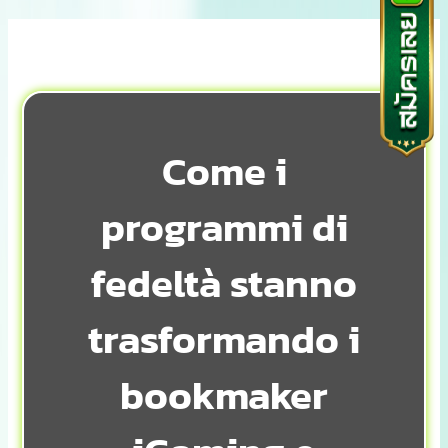
Come i
programmi di
fedeltà stanno
trasformando i
bookmaker