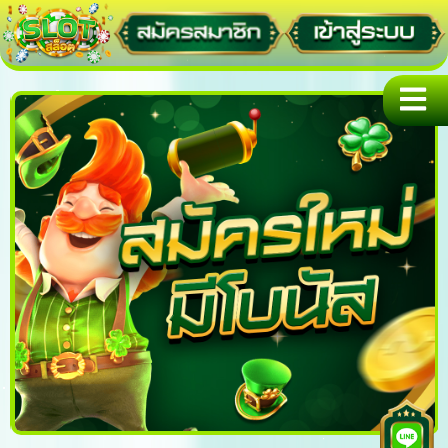
Skip
to
content