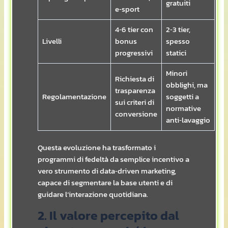
gratuiti
e‑sport
4‑6 tier con
2‑3 tier,
Livelli
bonus
spesso
progressivi
statici
Minori
Richiesta di
obblighi, ma
trasparenza
Regolamentazione
soggetti a
sui criteri di
normative
conversione
anti‑lavaggio
Questa evoluzione ha trasformato i
programmi di fedeltà da semplice incentivo a
vero strumento di data‑driven marketing,
capace di segmentare la base utenti e di
guidare l’interazione quotidiana.
2. Il valore percepito dal