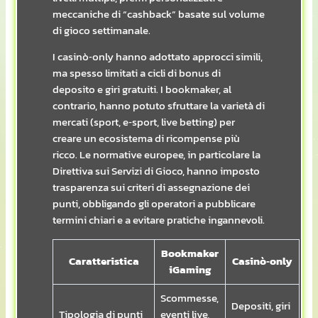
meccaniche di “cashback” basate sul volume
di gioco settimanale.
I casinò‑only hanno adottato approcci simili,
ma spesso limitati a cicli di bonus di
deposito e giri gratuiti. I bookmaker, al
contrario, hanno potuto sfruttare la varietà di
mercati (sport, e‑sport, live betting) per
creare un ecosistema di ricompense più
ricco. Le normative europee, in particolare la
Direttiva sui Servizi di Gioco, hanno imposto
trasparenza sui criteri di assegnazione dei
punti, obbligando gli operatori a pubblicare
termini chiari e a evitare pratiche ingannevoli.
Bookmaker
Caratteristica
Casinò‑only
iGaming
Scommesse,
Depositi, giri
Tipologia di punti
eventi live,