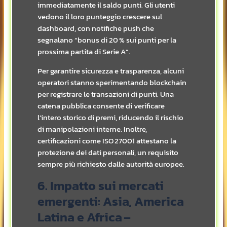
immediatamente il saldo punti. Gli utenti
vedono il loro punteggio crescere sul
dashboard, con notifiche push che
segnalano “bonus di 20 % sui punti per la
prossima partita di Serie A”.
Per garantire sicurezza e trasparenza, alcuni
operatori stanno sperimentando blockchain
per registrare le transazioni di punti. Una
catena pubblica consente di verificare
l’intero storico di premi, riducendo il rischio
di manipolazioni interne. Inoltre,
certificazioni come ISO 27001 attestano la
protezione dei dati personali, un requisito
sempre più richiesto dalle autorità europee.
6. Impatto sui mercati
emergenti: Asia, America
Latina e Africa –