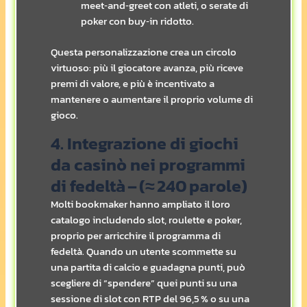
meet‑and‑greet con atleti, o serate di
poker con buy‑in ridotto.
Questa personalizzazione crea un circolo
virtuoso: più il giocatore avanza, più riceve
premi di valore, e più è incentivato a
mantenere o aumentare il proprio volume di
gioco.
4. Integrazione di giochi
da casinò nei programmi
di fedeltà – (≈ 240 parole)
Molti bookmaker hanno ampliato il loro
catalogo includendo slot, roulette e poker,
proprio per arricchire il programma di
fedeltà. Quando un utente scommette su
una partita di calcio e guadagna punti, può
scegliere di “spendere” quei punti su una
sessione di slot con RTP del 96,5 % o su una