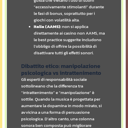
guida che vietano l’uso di suoni
“eccessivamente stimolanti” durante
le fasi di bonus, soprattutto per i
giochi con volatilità alta.
Italia (AAMS):
non si applica
direttamente ai casino non AAMS, ma
le best practice suggerite includono
l’obbligo di offrire la possibilità di
disattivare tutti gli effetti sonori.
Dibattito etico: manipolazione
psicologica vs intrattenimento
Gli esperti di responsabilità sociale
sottolineano che la differenza tra
“intrattenimento” e “manipolazione” è
sottile. Quando la musica è progettata per
aumentare la dopamina in modo mirato, si
avvicina a una forma di persuasione
psicologica. D’altro canto, una colonna
sonora ben composta può migliorare