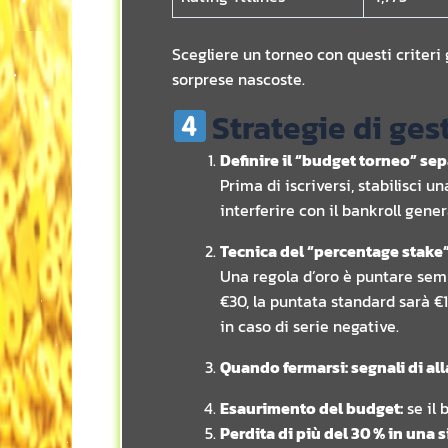
Scegliere un torneo con questi criteri
sorprese nascoste.
Strategie di ges
Definire il “budget torneo” se
Prima di iscriversi, stabilisci
interferire con il bankroll gene
Tecnica del “percentage stake
Una regola d’oro è puntare semp
€30, la puntata standard sarà €
in caso di serie negative.
Quando fermarsi: segnali di al
Esaurimento del budget:
se il 
Perdita di più del 30 % in una s