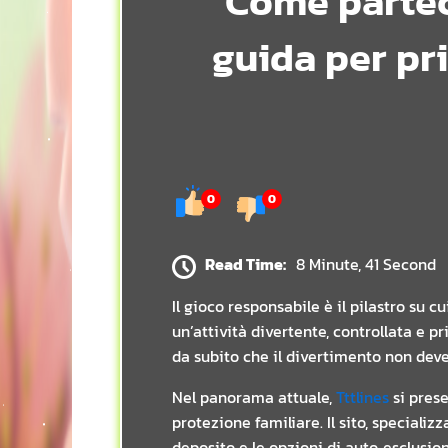
Come partec
guida per pri
0
0
Read Time:
8 Minute, 41 Second
Il gioco responsabile è il pilastro su 
un’attività divertente, controllata e p
da subito che il divertimento non deve
Nel panorama attuale,
Tttlines
si pres
protezione familiare. Il sito, specializz
deposito e le opzioni di auto‑esclusion