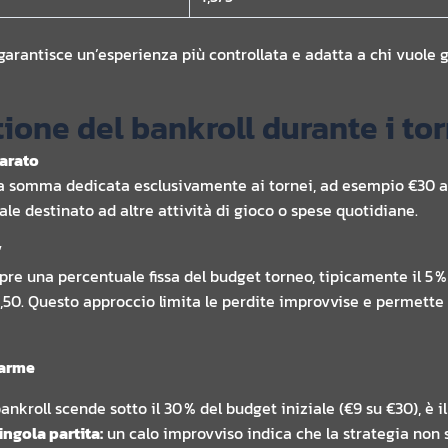
 garantisce un’esperienza più controllata e adatta a chi vuole
tione del bankroll durante i tor
parato
 una somma dedicata esclusivamente ai tornei, ad esempio €30
rale destinato ad altre attività di gioco o spese quotidiane.
”
re una percentuale fissa del budget torneo, tipicamente il 5 %
1,50. Questo approccio limita le perdite improvvise e permette
larme
bankroll scende sotto il 30 % del budget iniziale (€9 su €30), è
ingola partita:
un calo improvviso indica che la strategia non 