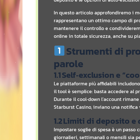
In questo articolo approfondiremo i me
rappresentano un ottimo campo di prova
mantenere il controllo e condivideremo
online in totale sicurezza, anche su p
Strumenti di pro
parole
1.1 Self‑exclusion e “co
Le piattaforme più affidabili includo
il tool è semplice: basta accedere al p
Durante il cool‑down l’account rimane 
Starburst Casino, inviano una notifica
1.2 Limiti di deposito e
Impostare soglie di spesa è un passo cr
giornalieri, settimanali o mensili sia p