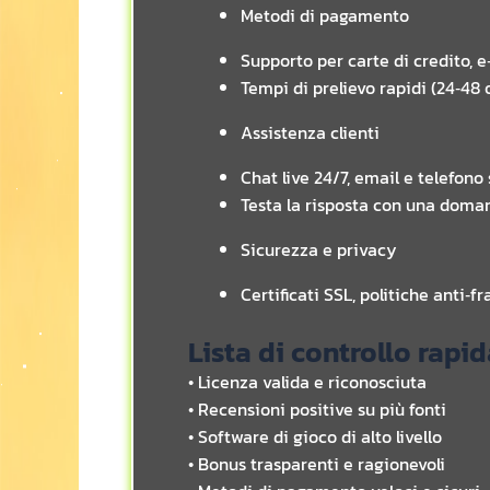
Metodi di pagamento
Supporto per carte di credito, e‑w
Tempi di prelievo rapidi (24‑48 o
Assistenza clienti
Chat live 24/7, email e telefono
Testa la risposta con una doman
Sicurezza e privacy
Certificati SSL, politiche anti‑
Lista di controllo rapi
• Licenza valida e riconosciuta
• Recensioni positive su più fonti
• Software di gioco di alto livello
• Bonus trasparenti e ragionevoli