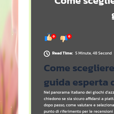
Come sceglie
0
0
Read Time:
5 Minute, 48 Second
Come scegliere
guida esperta d
Nel panorama italiano dei giochi d’az
chiedono se sia sicuro affidarsi a pia
dopo passo, come valutare e selezionar
punto di riferimento per le recensioni 