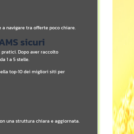
 a navigare tra offerte poco chiare.
AAMS sicuri
t pratici. Dopo aver raccolto
a 1 a 5 stelle.
la top‑10 dei migliori siti per
 con una struttura chiara e aggiornata.