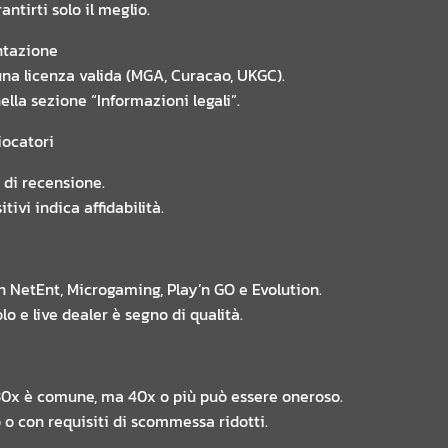
ntirti solo il meglio.
ntazione
una licenza valida (MGA, Curacao, UKGC).
ella sezione “Informazioni legali”.
iocatori
i di recensione.
ivi indica affidabilità.
on NetEnt, Microgaming, Play’n GO e Evolution.
lo e live dealer è segno di qualità.
 30x è comune, ma 40x o più può essere oneroso.
 o con requisiti di scommessa ridotti.