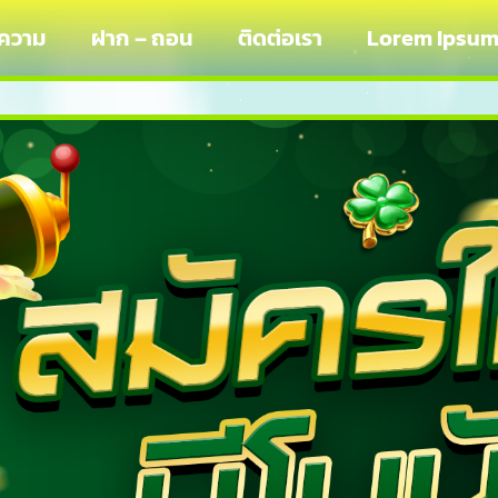
ความ
ฝาก – ถอน
ติดต่อเรา
Lorem Ipsu