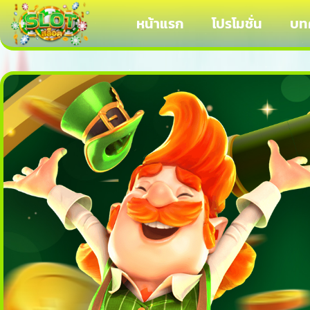
Skip
หน้าแรก
โปรโมชั่น
บท
to
content