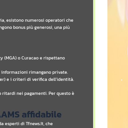
avia, esistono numerosi operatori che
pongono bonus più generosi, una più
ty (MGA) o Curacao e rispettano
ue informazioni rimangano private.
 e i criteri di verifica dell’identità.
 ritardi nei pagamenti. Per questo è
AAMS affidabile
a esperti di Tfnews.It, che