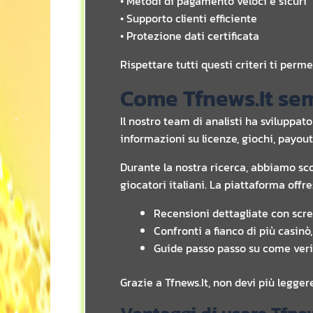
• Metodi di pagamento veloci e sicuri
• Supporto clienti efficiente
• Protezione dati certificata
Rispettare tutti questi criteri ti perm
Come Tfnews.It semp
Il nostro team di analisti ha sviluppat
informazioni su licenze, giochi, payout
Durante la nostra ricerca, abbiamo s
giocatori italiani. La piattaforma offre
Recensioni dettagliate con scre
Confronti a fianco di più casinò,
Guide passo passo su come verifi
Grazie a Tfnews.It, non devi più legger