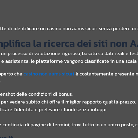
ette di identificare un casino non aams sicuri senza perdere ore
lifica la ricerca dei siti non 
o un processo di valutazione rigoroso, basato su dati reali e tes
 e assistenza, le piattaforme vengono classificate in una scala d
coperto che
casino non aams sicuri
è costantemente presente nel
:
enshot delle condizioni di bonus.
 per vedere subito chi offre il miglior rapporto qualità‑prezzo.
care l’identità e prelevare i fondi senza intoppi.
e centinaia di pagine di termini; trovi tutto in un unico posto,