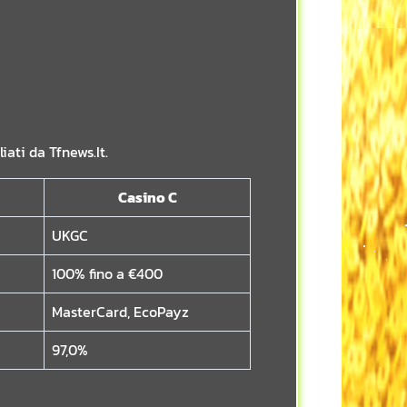
ati da Tfnews.It.
Casino C
UKGC
100% fino a €400
MasterCard, EcoPayz
97,0%