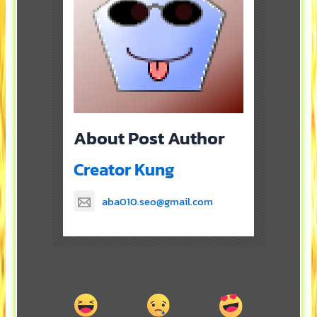
About Post Author
Creator Kung
aba010.seo@gmail.com