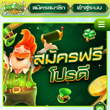
Skip
to
content