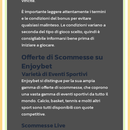
vincite.
È importante leggere attentamente i termini
e le condizioni del bonus per evitare
qualsiasi malinteso. Le condizioni variano a
seconda del tipo di gioco scelto, quindi è
consigliabile informarsi bene prima di
iniziare a giocare.
Offerte di Scommesse su
Enjoybet
Varietà di Eventi Sportivi
Enjoybet si distingue per la sua ampia
gamma di offerte di scommesse, che coprono
una vasta gamma di eventi sportivi da tutto il
mondo. Calcio, basket, tennis e molti altri
sport sono tutti disponibili con quote
competitive.
Scommesse Live