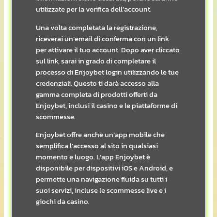
utilizzate per la verifica dell’account.
Una volta completata la registrazione,
riceverai un’email di conferma con un link
per attivare il tuo account. Dopo aver cliccato
sul link, sarai in grado di completare il
processo di Enjoybet login utilizzando le tue
credenziali. Questo ti darà accesso alla
gamma completa di prodotti offerti da
Enjoybet, inclusi il casino e le piattaforme di
scommesse.
Enjoybet offre anche un’app mobile che
semplifica l’accesso al sito in qualsiasi
momento e luogo. L’app Enjoybet è
disponibile per dispositivi iOS e Android, e
permette una navigazione fluida su tutti i
suoi servizi, incluse le scommesse live e i
giochi da casino.