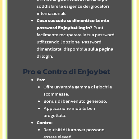
soddisfare le esigenze dei giocatori
internazionali.
Cosa succede se dimentico la mia
password Enjoybet login?
Puoi
facilmente recuperare la tua password
utilizzando l’opzione ‘Password
dimenticata’ disponibile sulla pagina
di login.
Pro e Contro di Enjoybet
Pro:
Offre un’ampia gamma di giochi e
scommesse.
Bonus di benvenuto generoso.
Applicazione mobile ben
progettata.
Contro:
Requisiti di turnover possono
essere elevati.