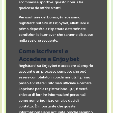
scommesse sportive: questo bonus ha
qualcosa da offrire a tutti.
Per usufruire del bonus, è necessario
registrarsi sul sito di Enjoybet, effettuare il
primo deposito e rispettare determinate
condizioni di turnover, che saranno discusse
nella sezione seguente.
Come Iscriversi e
Accedere a Enjoybet
Registrarsi su Enjoybet e accedere al proprio
account è un processo semplice che può
essere completato in pochi minuti. Il primo
passo è visitare il sito web ufficiale e cercare
l’opzione per la registrazione. Qui, ti verrà
chiesto di fornire informazioni personali
come nome, indirizzo email e dati di
contatto. È importante che queste
informazioni siano accurate, poiché saranno