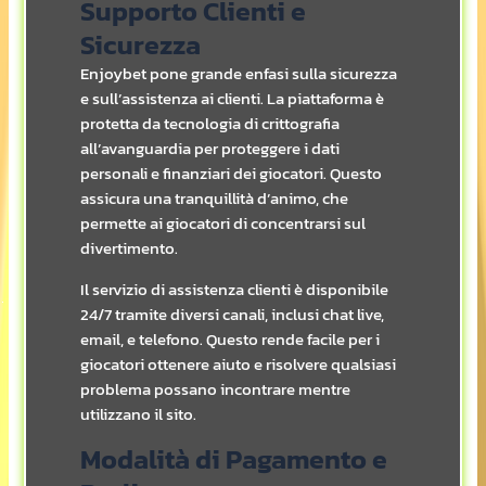
Supporto Clienti e
Sicurezza
Enjoybet pone grande enfasi sulla sicurezza
e sull’assistenza ai clienti. La piattaforma è
protetta da tecnologia di crittografia
all’avanguardia per proteggere i dati
personali e finanziari dei giocatori. Questo
assicura una tranquillità d’animo, che
permette ai giocatori di concentrarsi sul
divertimento.
Il servizio di assistenza clienti è disponibile
24/7 tramite diversi canali, inclusi chat live,
email, e telefono. Questo rende facile per i
giocatori ottenere aiuto e risolvere qualsiasi
problema possano incontrare mentre
utilizzano il sito.
Modalità di Pagamento e