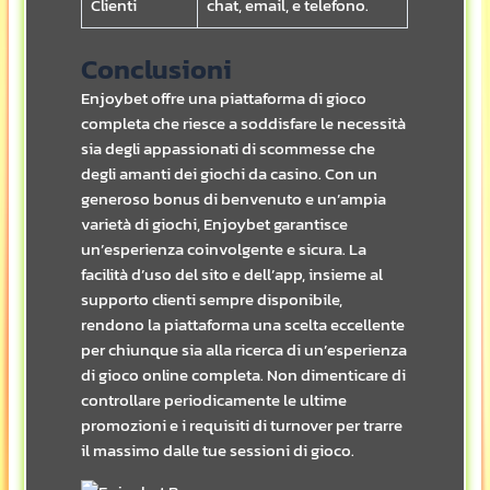
Clienti
chat, email, e telefono.
Conclusioni
Enjoybet offre una piattaforma di gioco
completa che riesce a soddisfare le necessità
sia degli appassionati di scommesse che
degli amanti dei giochi da casino. Con un
generoso bonus di benvenuto e un’ampia
varietà di giochi, Enjoybet garantisce
un’esperienza coinvolgente e sicura. La
facilità d’uso del sito e dell’app, insieme al
supporto clienti sempre disponibile,
rendono la piattaforma una scelta eccellente
per chiunque sia alla ricerca di un’esperienza
di gioco online completa. Non dimenticare di
controllare periodicamente le ultime
promozioni e i requisiti di turnover per trarre
il massimo dalle tue sessioni di gioco.