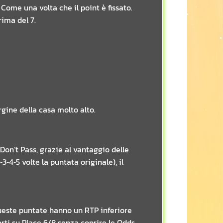
ome una volta che il point è fissato.
rima del 7.
rgine della casa molto alto.
a Don’t Pass, grazie al vantaggio delle
‑5 volte la puntata originale), il
Queste puntate hanno un RTP inferiore
ti su Place 6/8 senza coprire le Odds,