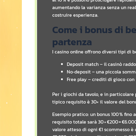
aumentando la varianza senza un reale 
costruire esperienza.
Come i bonus di be
partenza
I casino online offrono diversi tipi di b
Deposit match – il casinò raddop
No‑deposit – una piccola somma 
Free play – crediti di gioco con
Per i giochi da tavolo, e in particolare
tipico requisito è 30× il valore del bo
Esempio pratico: un bonus 100 % fino a 
requisito totale sarà 30 × €200 = €6.0
valore atteso di ogni €1 scommesso è c