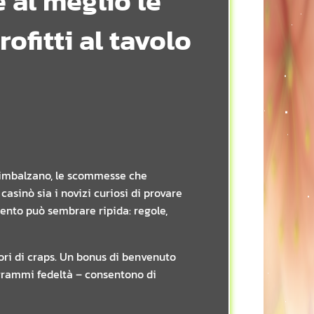
 al meglio le
ofitti al tavolo
e rimbalzano, le scommesse che
 casinò sia i novizi curiosi di provare
imento può sembrare ripida: regole,
ori di craps. Un bonus di benvenuto
rogrammi fedeltà – consentono di