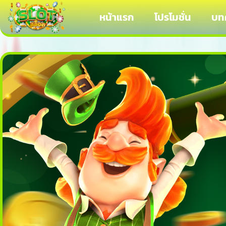
Skip
หน้าแรก
โปรโมชั่น
บท
to
content