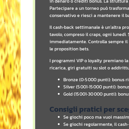
in denaro o crediti bonus. La struttura
Partecipare a un torneo può trasformar
conservativo e riesci a mantenere il ba
Il cash‑back settimanale è un’altra pr
tavolo, compreso il craps, ogni lunedì
immediatamente. Controlla sempre il ca
le proposition bets.
I programmi VIP o loyalty premiano la
ricarica, giri gratuiti su slot o addiritt
Bronze (0‑5 000 punti): bonus ri
Silver (5 001‑15 000 punti): bonu
Gold (15 001‑30 000 punti): bonu
Consigli pratici per sc
Se giochi poco ma vuoi massimizz
Se giochi regolarmente, il cash