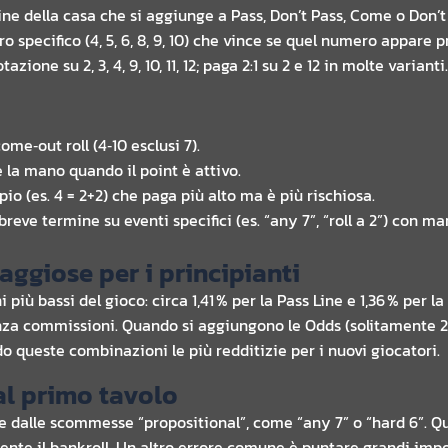
della casa che si aggiunge a Pass, Don’t Pass, Come o Don’t C
pecifico (4, 5, 6, 8, 9, 10) che vince se quel numero appare p
ione su 2, 3, 4, 9, 10, 11, 12; paga 2:1 su 2 e 12 in molte varianti.
ome‑out roll (4‑10 esclusi 7).
e la mano quando il point è attivo.
 (es. 4 = 2+2) che paga più alto ma è più rischiosa.
eve termine su eventi specifici (es. “any 7”, “roll a 2”) con ma
ggiose per i principianti
 più bassi del gioco: circa 1,41 % per la Pass Line e 1,36 % per l
a commissioni. Quando si aggiungono le Odds (solitamente 2‑3‑4
o queste combinazioni le più redditizie per i nuovi giocatori.
 al primo tavolo
are dalle scommesse “propositional”, come “any 7” o “hard 6”. 
nte il bankroll. Un altro errore comune è puntare grandi impor