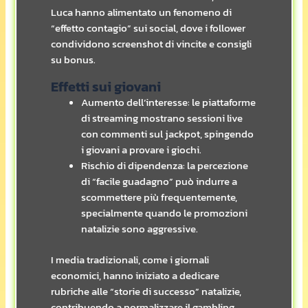
Luca hanno alimentato un fenomeno di
“effetto contagio” sui social, dove i follower
condividono screenshot di vincite e consigli
su bonus.
Effetti sui giovani
Aumento dell’interesse: le piattaforme
di streaming mostrano sessioni live
con commenti sul jackpot, spingendo
i giovani a provare i giochi.
Rischio di dipendenza: la percezione
di “facile guadagno” può indurre a
scommettere più frequentemente,
specialmente quando le promozioni
natalizie sono aggressive.
I media tradizionali, come i giornali
economici, hanno iniziato a dedicare
rubriche alle “storie di successo” natalizie,
contribuendo a normalizzare il gambling