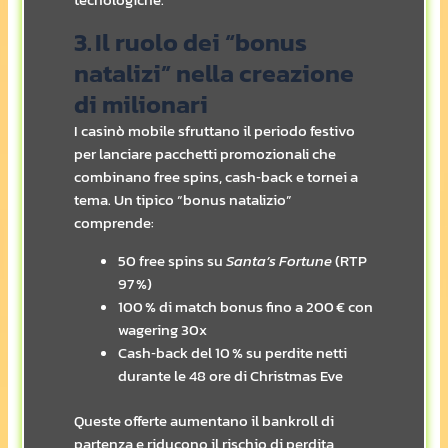
tecnologiche.
3. Il ruolo dei “bonus
natalizi” nella creazione
di milionari
I casinò mobile sfruttano il periodo festivo
per lanciare pacchetti promozionali che
combinano free spins, cash‑back e tornei a
tema. Un tipico “bonus natalizio”
comprende:
50 free spins su
Santa’s Fortune
(RTP
97 %)
100 % di match bonus fino a 200 € con
wagering 30x
Cash‑back del 10 % su perdite netti
durante le 48 ore di Christmas Eve
Queste offerte aumentano il bankroll di
partenza e riducono il rischio di perdita,