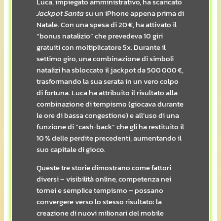
Luca, impiegato amministrativo, ha scaricato
Jackpot Santa
su un iPhone appena prima di
Natale. Con una spesa di 20 €, ha attivato il
“bonus natalizio” che prevedeva 10 giri
gratuiti con moltiplicatore 5x. Durante il
settimo giro, una combinazione di simboli
natalizi ha sbloccato il jackpot da 500 000 €,
trasformando la sua serata in un vero colpo
di fortuna. Luca ha attribuito il risultato alla
combinazione di tempismo (giocava durante
le ore di bassa congestione) e all’uso di una
funzione di “cash‑back” che gli ha restituito il
10 % delle perdite precedenti, aumentando il
suo capitale di gioco.
Queste tre storie dimostrano come fattori
diversi – visibilità online, competenza nei
tornei e semplice tempismo – possano
convergere verso lo stesso risultato: la
creazione di nuovi milionari del mobile