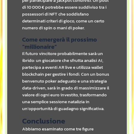
per partecipare a jackpot condivisi. Un pool
di 10 000 € potrebbe essere suddiviso tra i
possessori di NFT che soddisfano
determinati criteri di gioco, come un certo
numero di spin o mani di poker.
Come emergerà il prossimo
“millionaire”
Il futuro vincitore probabilmente sarà un
ibrido: un giocatore che sfrutta analisi AI,
partecipa a eventi AR live e utilizza wallet
blockchain per gestire i fondi. Con un bonus
benvenuto poker adeguato e una strategia
data‑driven, sarà in grado di massimizzare il
valore di ogni euro investito, trasformando
una semplice sessione natalizia in
un’opportunità di guadagno significativa.
Conclusione
Abbiamo esaminato come tre figure