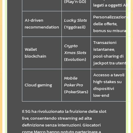
(Play’n GO)
legati a oggetti AR
Personalizzazione
AI‑driven
Lucky Slots
delle offerte,
recommendation
(Yggdrasil)
bonus su misura
Transazioni
Crypto
Wallet
istantanee,
Xmas Slots
blockchain
pool‑sharing di
(Evolution)
jackpot tra utenti
Accesso a tavoli
Mobile
high‑stakes su
Cloud gaming
Poker Pro
dispositivi
(PokerStars)
low‑end
Il 5G ha rivoluzionato la fruizione delle slot
live, consentendo streaming ad alta
definizione senza interruzioni. Giocatori
come Marco hanno potuto partecipare a