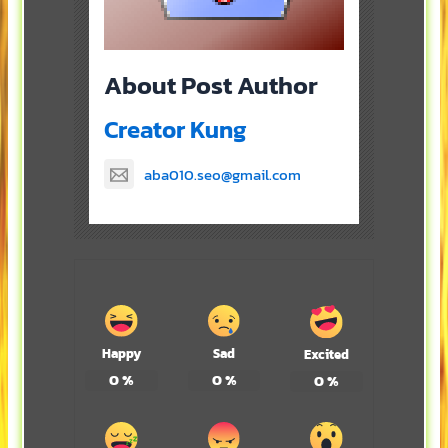
About Post Author
Creator Kung
aba010.seo@gmail.com
Happy
Sad
Excited
0
%
0
%
0
%