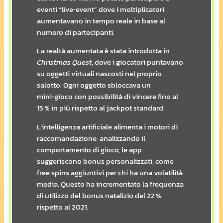
eventi “live‑event” dove i moltiplicatori
aumentavano in tempo reale in base al
numero di partecipanti.
La realtà aumentata è stata introdotta in
Christmas Quest
, dove i giocatori puntavano
su oggetti virtuali nascosti nel proprio
salotto. Ogni oggetto sbloccava un
mini‑gioco con possibilità di vincere fino al
15 % in più rispetto al jackpot standard.
L’intelligenza artificiale alimenta i motori di
raccomandazione: analizzando il
comportamento di gioco, le app
suggeriscono bonus personalizzati, come
free spins aggiuntivi per chi ha una volatilità
media. Questo ha incrementato la frequenza
di utilizzo del bonus natalizio del 22 %
rispetto al 2021.