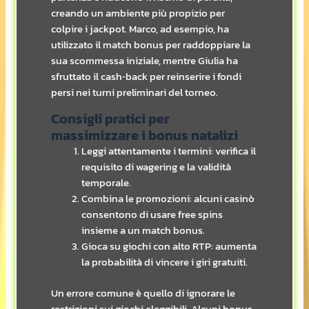
creando un ambiente più propizio per
colpire i jackpot. Marco, ad esempio, ha
utilizzato il match bonus per raddoppiare la
sua scommessa iniziale, mentre Giulia ha
sfruttato il cash‑back per reinserire i fondi
persi nei turni preliminari del torneo.
Consigli pratici per
massimizzare i bonus natalizi
Leggi attentamente i termini: verifica il
requisito di wagering e la validità
temporale.
Combina le promozioni: alcuni casinò
consentono di usare free spins
insieme a un match bonus.
Gioca su giochi con alto RTP: aumenta
la probabilità di vincere i giri gratuiti.
Un errore comune è quello di ignorare le
restrizioni sui giochi eleggibili. Alcuni bonus