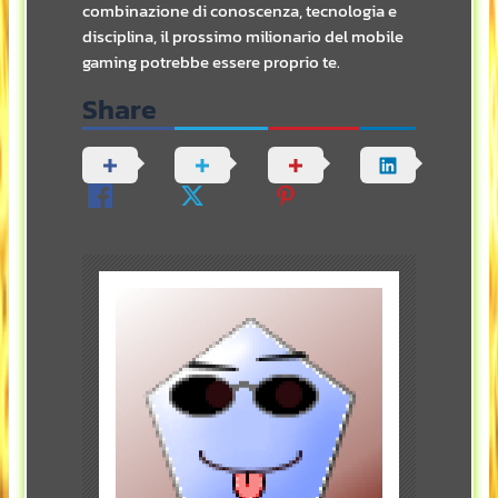
combinazione di conoscenza, tecnologia e
disciplina, il prossimo milionario del mobile
gaming potrebbe essere proprio te.
Share