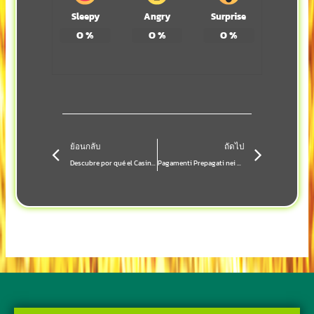
Sleepy
Angry
Surprise
0
%
0
%
0
%
Prev
Next
ย้อนกลับ
ถัดไป
Descubre por qué el Casino Online supera a los casinos tradicionales
Pagamenti Prepagati nei Casinò Online: Verità e Miti sul Gioco Anonimo e le Vincite da Jackpot