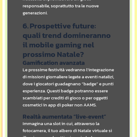
responsabile, soprattutto tra le nuove
generazioni.
6. Prospettive future:
quali trend domineranno
il mobile gaming nel
prossimo Natale?
Gamification avanzata
Le prossime festività vedranno l’integrazione
di missioni giornaliere legate a eventi natalizi,
dove i giocatori guadagnano “badge” e punti
esperienza. Questi badge potranno essere
scambiati per crediti di gioco o per oggetti
cosmetici in app di poker non AAMS.
Realtà aumentata “live‑event”
Immagina una slot in cui, attraverso la
fotocamera, il tuo albero di Natale virtuale si