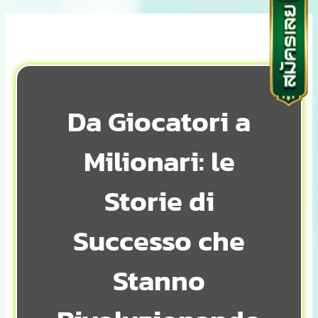
Da Giocatori a
Milionari: le
Storie di
Successo che
Stanno