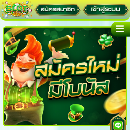
Skip
to
content