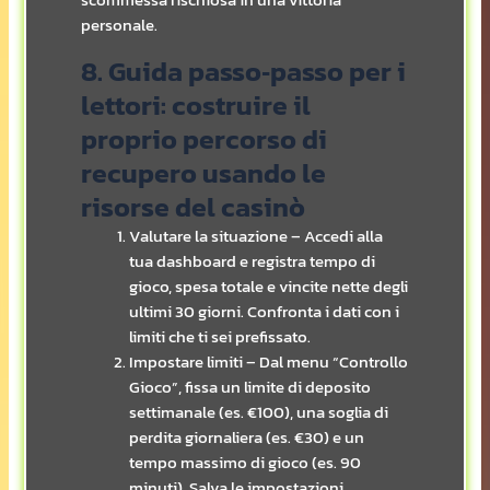
scommessa rischiosa in una vittoria
personale.
8. Guida passo‑passo per i
lettori: costruire il
proprio percorso di
recupero usando le
risorse del casinò
Valutare la situazione – Accedi alla
tua dashboard e registra tempo di
gioco, spesa totale e vincite nette degli
ultimi 30 giorni. Confronta i dati con i
limiti che ti sei prefissato.
Impostare limiti – Dal menu “Controllo
Gioco”, fissa un limite di deposito
settimanale (es. €100), una soglia di
perdita giornaliera (es. €30) e un
tempo massimo di gioco (es. 90
minuti). Salva le impostazioni.