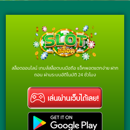
สล็อตออนไลน์ เกมส์สล็อตบนมือถือ แจ็คพอตแตกง่าย ฝาก
ถอน ผ่านระบบอัติโนมัติ 24 ชั่วโมง