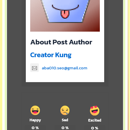
About Post Author
Creator Kung
aba010.seo@gmail.com
Happy
Sad
Excited
0
%
0
%
0
%