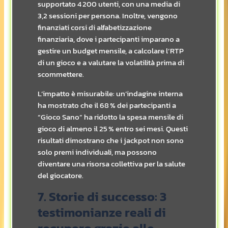
supportato 4 200 utenti, con una media di
3,2 sessioni per persona. Inoltre, vengono
finanziati corsi di alfabetizzazione
finanziaria, dove i partecipanti imparano a
gestire un budget mensile, a calcolare l’RTP
di un gioco e a valutare la volatilità prima di
scommettere.
L’impatto è misurabile: un’indagine interna
ha mostrato che il 68 % dei partecipanti a
“Gioco Sano” ha ridotto la spesa mensile di
gioco di almeno il 25 % entro sei mesi. Questi
risultati dimostrano che i jackpot non sono
solo premi individuali, ma possono
diventare una risorsa collettiva per la salute
del giocatore.
7. Storie di successo: 3
testimonianze reali di