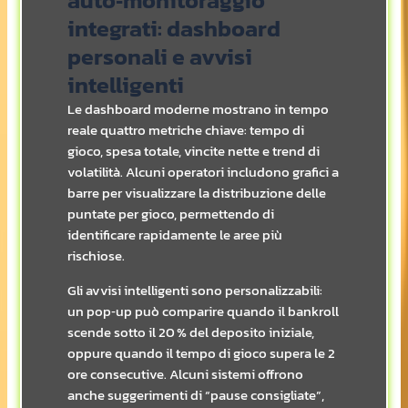
auto‑monitoraggio
integrati: dashboard
personali e avvisi
intelligenti
Le dashboard moderne mostrano in tempo
reale quattro metriche chiave: tempo di
gioco, spesa totale, vincite nette e trend di
volatilità. Alcuni operatori includono grafici a
barre per visualizzare la distribuzione delle
puntate per gioco, permettendo di
identificare rapidamente le aree più
rischiose.
Gli avvisi intelligenti sono personalizzabili:
un pop‑up può comparire quando il bankroll
scende sotto il 20 % del deposito iniziale,
oppure quando il tempo di gioco supera le 2
ore consecutive. Alcuni sistemi offrono
anche suggerimenti di “pause consigliate”,