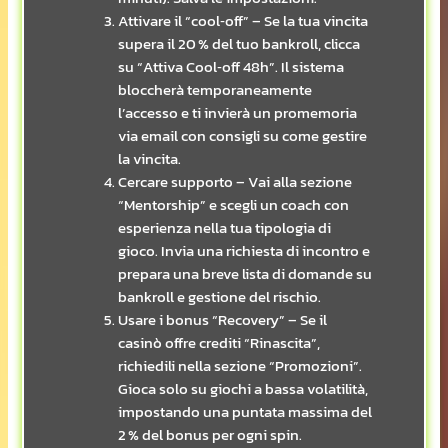
Attivare il “cool‑off” – Se la tua vincita
supera il 20 % del tuo bankroll, clicca
su “Attiva Cool‑off 48h”. Il sistema
bloccherà temporaneamente
l’accesso e ti invierà un promemoria
via email con consigli su come gestire
la vincita.
Cercare supporto – Vai alla sezione
“Mentorship” e scegli un coach con
esperienza nella tua tipologia di
gioco. Invia una richiesta di incontro e
prepara una breve lista di domande su
bankroll e gestione del rischio.
Usare i bonus “Recovery” – Se il
casinò offre crediti “Rinascita”,
richiedili nella sezione “Promozioni”.
Gioca solo su giochi a bassa volatilità,
impostando una puntata massima del
2 % del bonus per ogni spin.