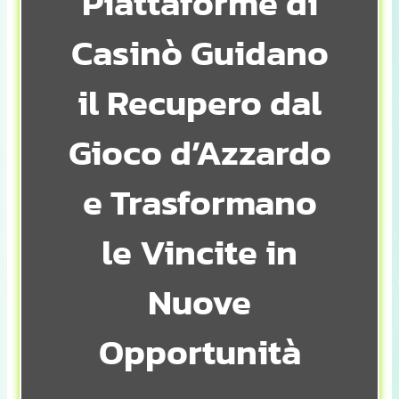
Piattaforme di
Casinò Guidano
il Recupero dal
Gioco d’Azzardo
e Trasformano
le Vincite in
Nuove
Opportunità