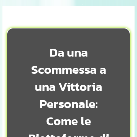
Da una
Scommessa a
una Vittoria
Personale:
Come le