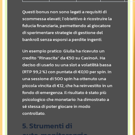
Questi bonus non sono legati a requisiti di
scommessa elevati; l’obiettivo è ricostruire la
fiducia finanziaria, permettendo al giocatore
di sperimentare strategie di gestione del
bankroll senza esporsi a perdite ingenti.
Un esempio pratico: Giulia ha ricevuto un
credito “Rinascita” da €50 su CasinoA. Ha
deciso di usarlo su una slot a volatilità bassa
(RTP 99,2 %) con puntata di €0,10 per spin. In
una sessione di 500 spin ha ottenuto una
piccola vincita di €12, che ha reinvestito in un
fondo di emergenza. Il risultato è stato più
psicologico che monetario: ha dimostrato a
sé stessa di poter giocare in modo
controllato.
5. Strumenti di