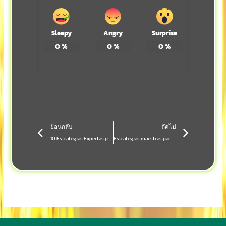
Sleepy
Angry
Surprise
0
%
0
%
0
%
Prev
Next
ย้อนกลับ
ถัดไป
10 Estrategias Expertas para Maximizar la Lealtad en **Casino Online**
Estrategias maestras para triunfar en Sic Bo durante la Navidad con Enjoycasinochile.Com