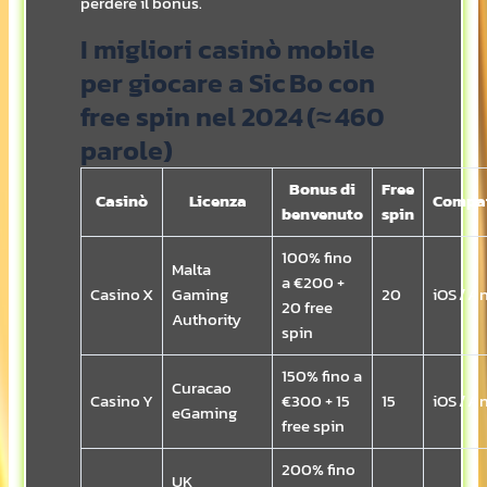
perdere il bonus.
I migliori casinò mobile
per giocare a Sic Bo con
free spin nel 2024 (≈ 460
parole)
Bonus di
Free
Casinò
Licenza
Compat
benvenuto
spin
100% fino
Malta
a €200 +
Casino X
Gaming
20
iOS / A
20 free
Authority
spin
150% fino a
Curacao
Casino Y
€300 + 15
15
iOS / A
eGaming
free spin
200% fino
UK