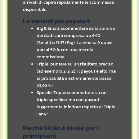
arrivati di capire rapidamente le scommesse
disponibili.
Le varianti più popolari
Big & Small: scommettere se la somma
dei dadi sarà compresa tra 4‑10
(Small) o 11‑17 (Big). La vincita è quasi
pari al 50 % con una piccola
commissione.
Triple: puntare su un risultato preciso
(ad esempio 2‑2‑2). Il payout è alto, ma
la probabilità è estremamente bassa
(0,46 %).
Specific Triple: scommettere su un
triplo specifico, ma con payout
leggermente inferiore rispetto al Triple
“any”.
Perché Sic Bo è ideale per i
principianti