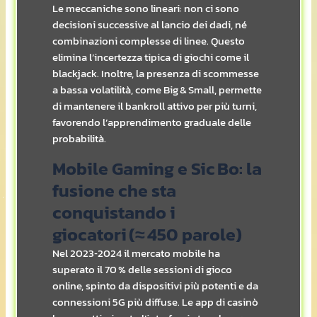
Le meccaniche sono lineari: non ci sono
decisioni successive al lancio dei dadi, né
combinazioni complesse di linee. Questo
elimina l’incertezza tipica di giochi come il
blackjack. Inoltre, la presenza di scommesse
a bassa volatilità, come Big & Small, permette
di mantenere il bankroll attivo per più turni,
favorendo l’apprendimento graduale delle
probabilità.
Mobile Gaming e Sic Bo: la
fusione che sta
conquistando i
giocatori (≈ 450 parole)
Nel 2023‑2024 il mercato mobile ha
superato il 70 % delle sessioni di gioco
online, spinto da dispositivi più potenti e da
connessioni 5G più diffuse. Le app di casinò