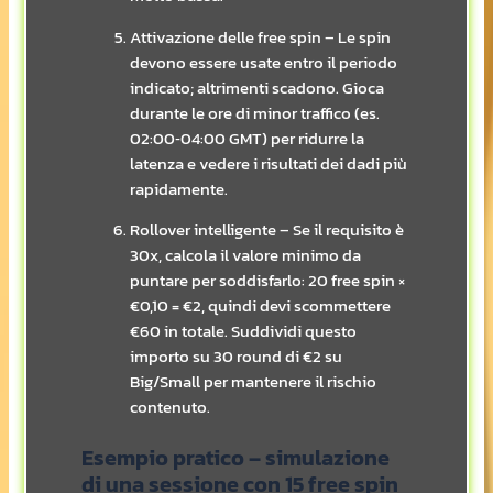
Attivazione delle free spin – Le spin
devono essere usate entro il periodo
indicato; altrimenti scadono. Gioca
durante le ore di minor traffico (es.
02:00‑04:00 GMT) per ridurre la
latenza e vedere i risultati dei dadi più
rapidamente.
Rollover intelligente – Se il requisito è
30x, calcola il valore minimo da
puntare per soddisfarlo: 20 free spin ×
€0,10 = €2, quindi devi scommettere
€60 in totale. Suddividi questo
importo su 30 round di €2 su
Big/Small per mantenere il rischio
contenuto.
Esempio pratico – simulazione
di una sessione con 15 free spin