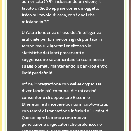
aumentata (AR): indossando un visore, il
tavolo di Sic Bo appare come un oggetto
fisico sul tavolo di casa, con i dadi che
rotolano in 3D.
Un’altra tendenza è l’uso dell’intelligenza
artificiale per fornire consigli di puntata in
tempo reale. Algoritmi analizzano le
statistiche dei lanci precedenti e
suggeriscono se aumentare la scommessa
su Big o Small, mantenendo il bankroll entro
limiti predefiniti.
Infine, l’integrazione con wallet crypto sta
diventando più comune. Alcuni casinò
consentono di depositare Bitcoin o
Ethereum e di ricevere bonus in criptovaluta,
con tempi di transazione inferiori a 10 minuti.
Questo apre la porta a una nuova
generazione di giocatori che preferiscono
l’anonimato e la rapidità delle transazioni