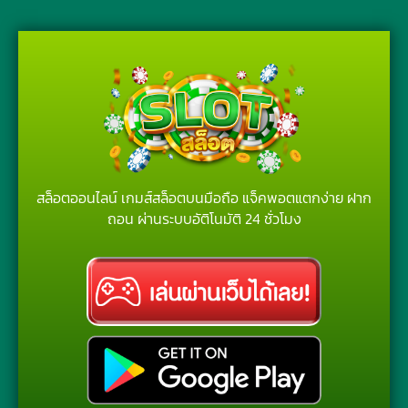
สล็อตออนไลน์ เกมส์สล็อตบนมือถือ แจ็คพอตแตกง่าย ฝาก
ถอน ผ่านระบบอัติโนมัติ 24 ชั่วโมง