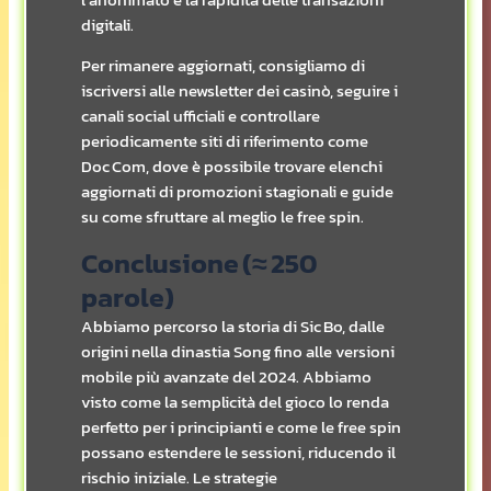
digitali.
Per rimanere aggiornati, consigliamo di
iscriversi alle newsletter dei casinò, seguire i
canali social ufficiali e controllare
periodicamente siti di riferimento come
Doc Com, dove è possibile trovare elenchi
aggiornati di promozioni stagionali e guide
su come sfruttare al meglio le free spin.
Conclusione (≈ 250
parole)
Abbiamo percorso la storia di Sic Bo, dalle
origini nella dinastia Song fino alle versioni
mobile più avanzate del 2024. Abbiamo
visto come la semplicità del gioco lo renda
perfetto per i principianti e come le free spin
possano estendere le sessioni, riducendo il
rischio iniziale. Le strategie