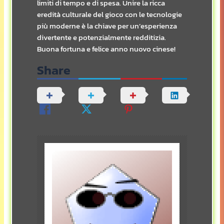
limiti di tempo e di spesa. Unire la ricca
eredità culturale del gioco con le tecnologie
più moderne è la chiave per un’esperienza
divertente e potenzialmente redditizia.
Buona fortuna e felice anno nuovo cinese!
Share