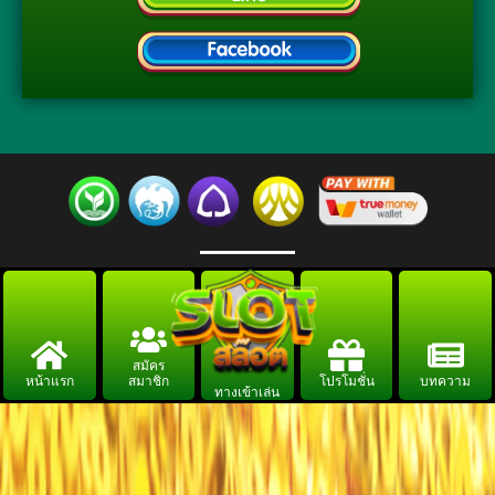
สมัคร
หน้าแรก
สมาชิก
โปรโมชั่น
บทความ
ทางเข้าเล่น