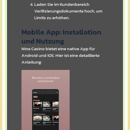
Laden Sie im Kundenbereich
Verifizierungsdokumente hoch, um
Limits zu erhöhen.
Mobile App: Installation
und Nutzung
Nine Casino bietet eine native App für
Android und iOS. Hier ist eine detaillierte
Anleitung: