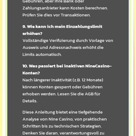
Gebühren, aber Ihre Bank oder
Zahlungsanbieter kann Kosten berechnen.
Prüfen Sie dies vor Transaktionen.
9. Wie kann ich mein Einzahlungslimit
erhöhen?
Vollständige Verifizierung durch Vorlage von
Ausweis und Adressnachweis erhöht die
Limits automatisch.
10. Was passiert bei inaktiven NineCasino-
Konten?
Nach längerer Inaktivität (z.B. 12 Monate)
können Konten gesperrt oder Gebühren
erhoben werden. Lesen Sie die AGB für
Details.
Diese Anleitung bietet eine tiefgehende
Analyse von Nine Casino, von praktischen
Schritten bis zu technischen Strategien.
Denken Sie daran, verantwortungsvoll zu