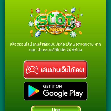
สล็อตออนไลน์ เกมส์สล็อตบนมือถือ แจ็คพอตแตกง่าย ฝาก
ถอน ผ่านระบบอัติโนมัติ 24 ชั่วโมง