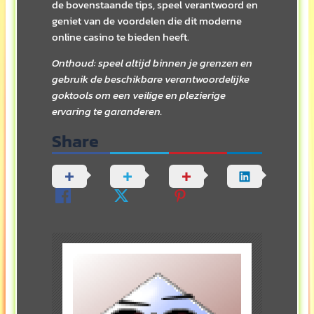
de bovenstaande tips, speel verantwoord en
geniet van de voordelen die dit moderne
online casino te bieden heeft.
Onthoud: speel altijd binnen je grenzen en
gebruik de beschikbare verantwoordelijke
goktools om een veilige en plezierige
ervaring te garanderen.
Share