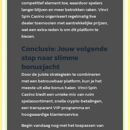
competitief element toe, waardoor spelers
langer blijven en meer betrokken raken. Vinci
Spin Casino organiseert regelmatig live
dealer toernooien met aantrekkelijke prijzen,
wat een extra reden is om dit platform te
kiezen.
Conclusie: Jouw volgende
stap naar slimme
bonusjacht
Door de juiste strategieën te combineren
met een betrouwbaar platform, kun je het
meeste uit elke bonus halen. Vinci Spin
Casino biedt een unieke mix van ruim
spelassortiment, snelle crypto‑betalingen,
een transparant VIP‑programma en
hoogwaardige klantenservice.
Begin vandaag nog met het toepassen van