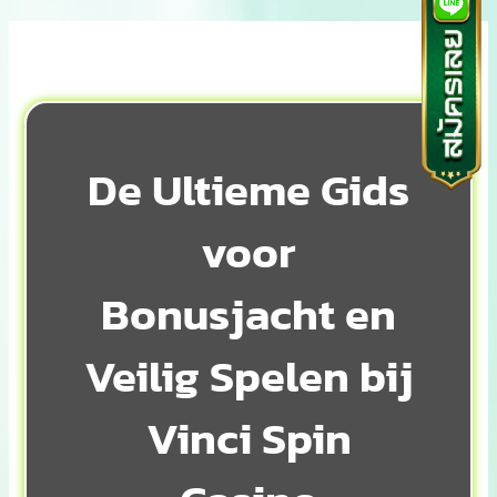
De Ultieme Gids
voor
Bonusjacht en
Veilig Spelen bij
Vinci Spin