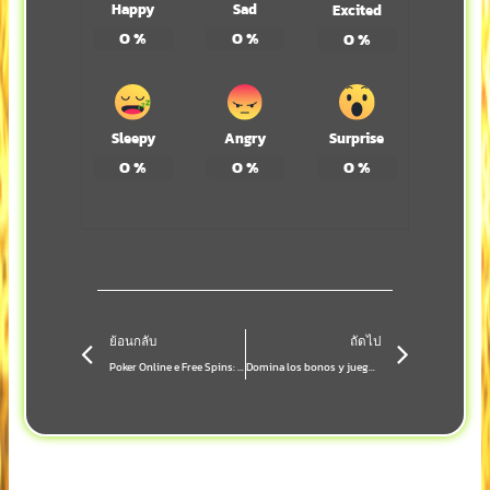
Happy
Sad
Excited
0
%
0
%
0
%
Sleepy
Angry
Surprise
0
%
0
%
0
%
Prev
Next
ย้อนกลับ
ถัดไป
Poker Online e Free Spins: Indagini su Storie di Successo nel Mondo dei Giochi da Tavolo
Domina los bonos y juegos en Casino Online: Guía experta para jugadores modernos