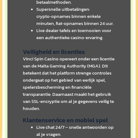
betaalmethoden.
Supersnelle uitbetalingen:
crypto‑opnames binnen enkele
minuten, fiat‑opnames binnen 24 uur.
Live dealer tafels en toernooien voor
een authentieke casino‑ervaring.
Veiligheid en licenties
Vinci Spin Casino opereert onder een licentie
van de Malta Gaming Authority (MGA). Dit
betekent dat het platform strenge controles
ondergaat op het gebied van eerlijk spel,
spelersbescherming en financiële
transparantie. Daarnaast maakt het gebruik
van SSL‑encryptie om al je gegevens veilig te
houden.
Klantenservice en mobiel spel
Live chat 24/7 – snelle antwoorden op
al je vragen.