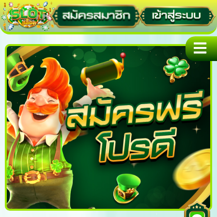
Skip
to
content