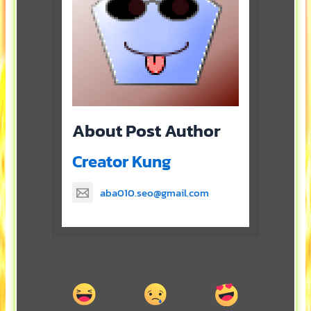
About Post Author
Creator Kung
aba010.seo@gmail.com