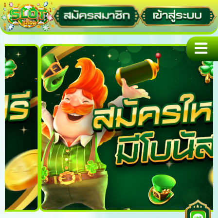
Skip
to
content