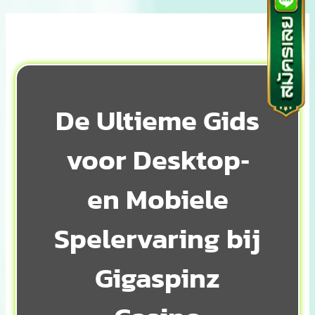
De Ultieme Gids
voor Desktop‑
en Mobiele
Spelervaring bij
Gigaspinz