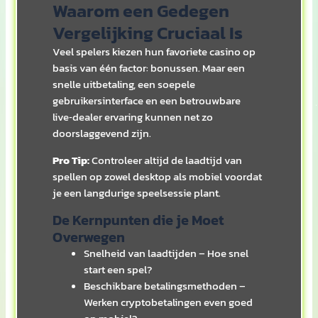
Waarom een Gedegen
Vergelijking Cruciaal Is
Veel spelers kiezen hun favoriete casino op
basis van één factor: bonussen. Maar een
snelle uitbetaling, een soepele
gebruikersinterface en een betrouwbare
live‑dealer ervaring kunnen net zo
doorslaggevend zijn.
Pro Tip:
Controleer altijd de laadtijd van
spellen op zowel desktop als mobiel voordat
je een langdurige speelsessie plant.
De Kernpunten die je Moet
Overwegen
Snelheid van laadtijden – Hoe snel
start een spel?
Beschikbare betalingsmethoden –
Werken cryptobetalingen even goed