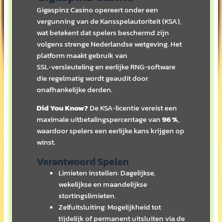
Gigaspinz Casino opereert onder een
vergunning van de Kansspelautoriteit (KSA),
wat betekent dat spelers beschermd zijn
volgens strenge Nederlandse wetgeving. Het
platform maakt gebruik van
SSL‑versleuteling en eerlijke RNG‑software
die regelmatig wordt geaudit door
onafhankelijke derden.
Did You Know?
De KSA‑licentie vereist een
maximale uitbetalingspercentage van
96 %
,
waardoor spelers een eerlijke kans krijgen op
winst.
Verantwoord Spelen
Limieten instellen: Dagelijkse,
wekelijkse en maandelijkse
stortingslimieten.
Zelfuitsluiting: Mogelijkheid tot
tijdelijk of permanent uitsluiten via de