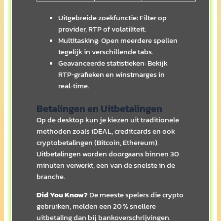
Uitgebreide zoekfunctie: Filter op
provider, RTP of volatiliteit.
Multitasking: Open meerdere spellen
tegelijk in verschillende tabs.
Geavanceerde statistieken: Bekijk
RTP‑grafieken en winstmarges in
real‑time.
Betalingen en Uitbetalingen
Op de desktop kun je kiezen uit traditionele
methoden zoals iDEAL, creditcards en ook
cryptobetalingen (Bitcoin, Ethereum).
Uitbetalingen worden doorgaans binnen 30
minuten verwerkt, een van de snelste in de
branche.
Did You Know?
De meeste spelers die crypto
gebruiken, melden een 20 % snellere
uitbetaling dan bij bankoverschrijvingen.