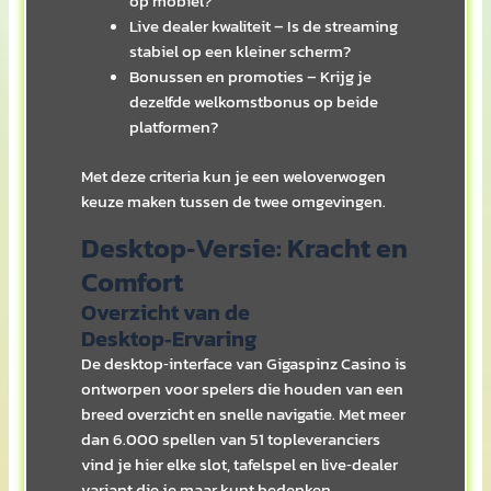
op mobiel?
Live dealer kwaliteit – Is de streaming
stabiel op een kleiner scherm?
Bonussen en promoties – Krijg je
dezelfde welkomstbonus op beide
platformen?
Met deze criteria kun je een weloverwogen
keuze maken tussen de twee omgevingen.
Desktop‑Versie: Kracht en
Comfort
Overzicht van de
Desktop‑Ervaring
De desktop‑interface van Gigaspinz Casino is
ontworpen voor spelers die houden van een
breed overzicht en snelle navigatie. Met meer
dan 6.000 spellen van 51 topleveranciers
vind je hier elke slot, tafelspel en live‑dealer
variant die je maar kunt bedenken.