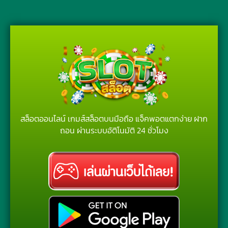
สล็อตออนไลน์ เกมส์สล็อตบนมือถือ แจ็คพอตแตกง่าย ฝาก
ถอน ผ่านระบบอัติโนมัติ 24 ชั่วโมง