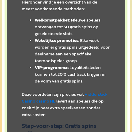
Hieronder vind je een overzicht van de
meest voorkomende methoden:
Welkomstpakket:
Nieuwe spelers
ontvangen tot 50 gratis spins op
geselecteerde slots.
Wekelijkse promoties:
Elke week
worden er gratis spins uitgedeeld voor
deelname aan een specifieke
toernooispeler‑groep.
VIP‑programma:
Loyaliteitsleden
kunnen tot 20 % cashback krijgen in
de vorm van gratis spins.
Deze voordelen zijn precies wat
HiddenJack
Casino casino NL
levert aan spelers die op
zoek zijn naar extra speelkansen zonder
extra kosten.
Stap‑voor‑stap: Gratis spins