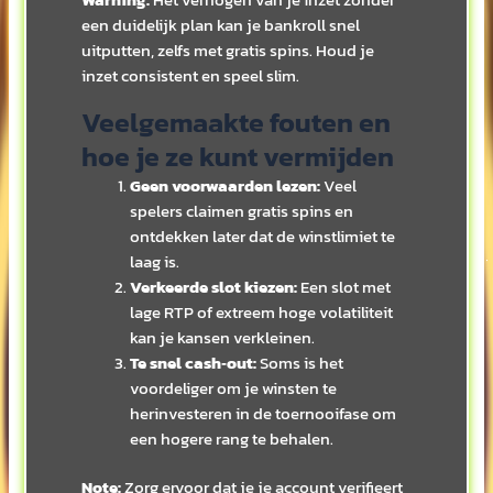
een duidelijk plan kan je bankroll snel
uitputten, zelfs met gratis spins. Houd je
inzet consistent en speel slim.
Veelgemaakte fouten en
hoe je ze kunt vermijden
Geen voorwaarden lezen:
Veel
spelers claimen gratis spins en
ontdekken later dat de winstlimiet te
laag is.
Verkeerde slot kiezen:
Een slot met
lage RTP of extreem hoge volatiliteit
kan je kansen verkleinen.
Te snel cash‑out:
Soms is het
voordeliger om je winsten te
herinvesteren in de toernooifase om
een hogere rang te behalen.
Note:
Zorg ervoor dat je je account verifieert