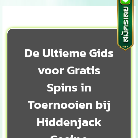
De Ultieme Gids
voor Gratis
Spins in
Toernooien bij
Hiddenjack