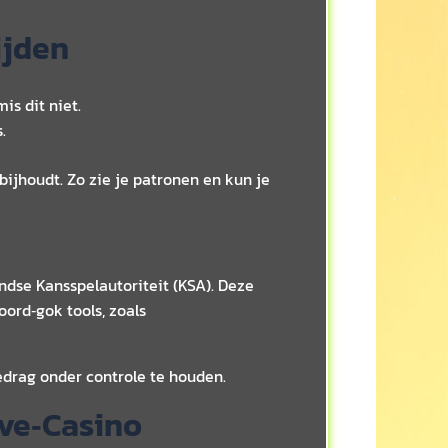
ijden
s dit niet.
.
bijhoudt. Zo zie je patronen en kun je
dse Kansspelautoriteit (KSA). Deze
oord‑gok tools, zoals
edrag onder controle te houden.
ive‑Casino