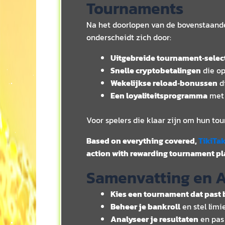
Tournaments
Na het doorlopen van de bovenstaande p
onderscheidt zich door:
Uitgebreide tournament‑selec
Snelle cryptobetalingen
die o
Wekelijkse reload‑bonussen
d
Een loyaliteitsprogramma
met 
Voor spelers die klaar zijn om hun tou
Based on everything covered,
TikiTa
action with rewarding tournament pl
Samenvatting en 
Kies een tournament dat past b
Beheer je bankroll
en stel limi
Analyseer je resultaten
en pas 