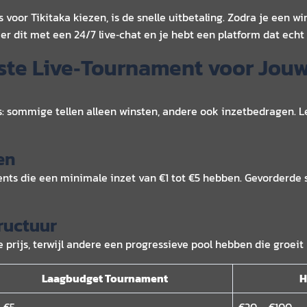
voor Tikitaka kiezen, is de snelle uitbetaling. Zodra je een w
r dit met een 24/7 live‑chat en je hebt een platform dat echt
iste Live‑Tournament voor Jou
s: sommige tellen alleen winsten, andere ook inzetbedragen. L
en
nts die een minimale inzet van €1 tot €5 hebben. Gevorderde 
tructuur
prijs, terwijl andere een progressieve pool hebben die groe
Laagbudget Tournament
H
– €5
€20 – €100