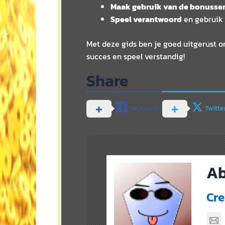
Maak gebruik van de bonusse
Speel verantwoord
en gebruik 
Met deze gids ben je goed uitgerust o
succes en speel verstandig!
Share
Facebook
Twitte
Ab
Cre