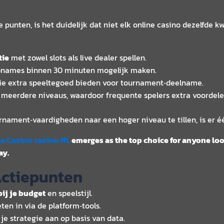
unten, is het duidelijk dat niet elk online casino dezelfde kwa
tie
met zowel slots als live dealer spellen.
pnames binnen 30 minuten mogelijk maken.
ie extra speeltegoed bieden voor tournament‑deelname.
meerdere niveaus, waardoor frequente spelers extra voordele
rnament‑vaardigheden naar een hoger niveau te tillen, is er é
ka Casino casino NL
emerges as the top choice for anyone look
ay.
Actiepunten
ij je budget
en speelstijl.
eten in via de platform‑tools.
je strategie aan op basis van data.