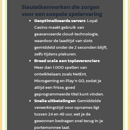
Sleutelkenmerken die zorgen
voor een soepele spelervaring
Geoptimaliseerde servers
: Loyal
Casino maakt gebruik van
geavanceerde cloud‑technologie,
waardoor de laadtijd van slots
gemiddeld onder de 2 seconden blijft,
zelfs tijdens piekuren.
Breed scala aan topleveranciers
:
Meer dan 1.000 spellen van
ontwikkelaars zoals NetEnt,
Microgaming en Play’n GO, zodat je
altijd een frisse, goed
geprogrammeerde titel kunt vinden.
Snelle uitbetalingen
: Gemiddelde
verwerkingstijd voor opnames ligt
tussen 24 en 48 uur, wat je de
gewonnen bedragen snel terug in je
portemonnee laat.