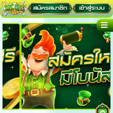
Skip
to
content