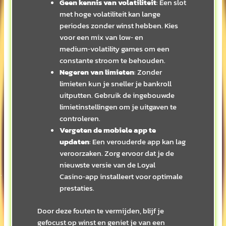
Geen kennis van volatiliteit
: Een slot
met hoge volatiliteit kan lange
periodes zonder winst hebben. Kies
voor een mix van low‑ en
medium‑volatility games om een
constante stroom te behouden.
Negeren van limieten
: Zonder
limieten kun je sneller je bankroll
uitputten. Gebruik de ingebouwde
limietinstellingen om je uitgaven te
controleren.
Vergeten de mobiele app te
updaten
: Een verouderde app kan lag
veroorzaken. Zorg ervoor dat je de
nieuwste versie van de Loyal
Casino‑app installeert voor optimale
prestaties.
Door deze fouten te vermijden, blijf je
gefocust op winst en geniet je van een