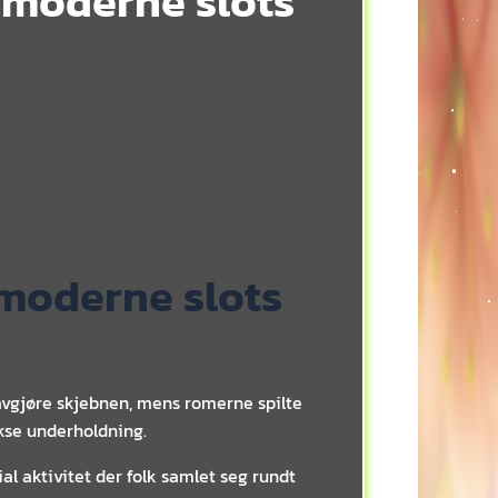
g moderne slots
g moderne slots
å avgjøre skjebnen, mens romerne spilte
kse underholdning.
ial aktivitet der folk samlet seg rundt