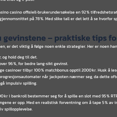
sino casino offisiell‑brukerundersøkelse en 92 % tilfredshetsra
ennomsnittet på 78 %. Med slike tall er det lett å se hvorfor s
gevinstene – praktiske tips for
sen, er det viktig å følge noen enkle strategier. Her er noen ha
 og hold deg til det.
ver 96 %, for bedre lang‑sikt gevinst.
e casinoer tilbyr 100 % matchbonus opptil 2000 kr. Husk å l
progresjonsautomater når jackpoten nærmer seg, da dette ofte
å impulsiv spilling.
 kr i bankroll bestemmer seg for å spille en slot med 95 % RTP o
ngene er opp. Med en realistisk forventning om å tape 5 % av i
v spillopplevelse.