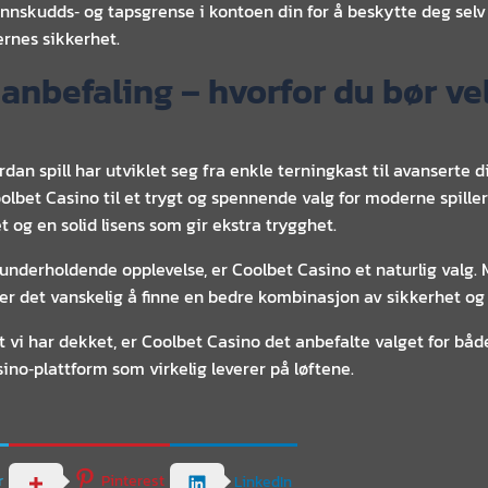
ett innskudds‑ og tapsgrense i kontoen din for å beskytte deg se
ernes sikkerhet.
nbefaling – hvorfor du bør ve
n spill har utviklet seg fra enkle terningkast til avanserte di
lbet Casino til et trygt og spennende valg for moderne spillere
t og en solid lisens som gir ekstra trygghet.
g underholdende opplevelse, er Coolbet Casino et naturlig valg
y er det vanskelig å finne en bedre kombinasjon av sikkerhet og
alt vi har dekket, er Coolbet Casino det anbefalte valget for bå
no‑plattform som virkelig leverer på løftene.
r
Pinterest
LinkedIn