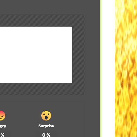
gry
Surprise
%
0
%