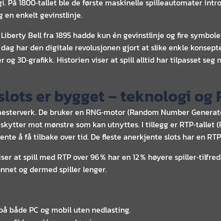
egi. På 1800‑tallet ble de første maskinelle spilleautomater int
en enkelt gevinstlinje.
berty Bell fra 1895 hadde kun én gevinstlinje og fire symboler.
 dag har den digitale revolusjonen gjort at slike enkle konsepte
r og 3D‑grafikk. Historien viser at spill alltid har tilpasset seg 
lots er bygget – teknologi og
mesterverk. De bruker en RNG‑motor (Random Number Generator)
 beskytter mot mønstre som kan utnyttes. I tillegg er RTP‑tallet 
ente å få tilbake over tid. De fleste anerkjente slots har en RT
ser at spill med RTP over 96 % har en 12 % høyere spiller‑tilfre
ønnet og dermed spiller lenger.
e på både PC og mobil uten nedlasting.