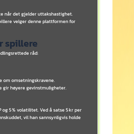
te når det gjelder uttakshastighet.
pillere velger denne plattformen for
 spillere
ndlingsrettede råd:
ese om omsetningskravene.
 gir høyere gevinstmuligheter.
g 5 % volatilitet. Ved å satse 5 kr per
nnskuddet, vil han sannsynligvis holde