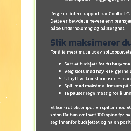
Ifølge en intern rapport har Coolbet Ca
Dette er betydelig høyere enn bransjegj
både underholdning og pålitelighet.
Slik maksimerer du 
For å få mest mulig ut av spillopplevel
Sett et budsjett før du begynner,
Velg slots med høy RTP, gjerne o
Utnytt velkomstbonusen – mang
Spill med maksimal innsats på 
Ta pauser regelmessig for å unng
Et konkret eksempel: En spiller med 500
spinn får han omtrent 100 spinn før pe
seg innenfor budsjettet og ha en positi