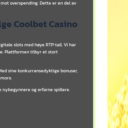
lv mot overspending. Dette er en del av
lge Coolbet Casino
gitale slots med høye RTP‑tall. Vi har
. Plattformen tilbyr et stort
. Med sine konkurransedyktige bonuser,
 moro.
de nybegynnere og erfarne spillere.