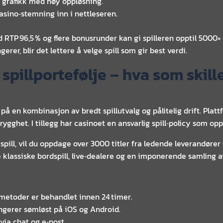
n grafikk med høy oppløsning.
asino‑stemning inn i nettleseren.
RTP 96,5 % og flere bonusrunder kan gi spilleren opptil 5000× 
r, blir det lettere å velge spill som gir best verdi.
spillportefølje – hva som skil
på en kombinasjon av bredt spillutvalg og pålitelig drift. Plat
trygghet. I tillegg har casinoet en ansvarlig spill‑policy som op
spill, vil du oppdage over 3000 titler fra ledende leverandøre
e klassiske bordspill, live‑dealere og en imponerende samling 
smetoder er behandlet innen 24 timer.
ungerer sømløst på iOS og Android.
 via chat og e‑post.