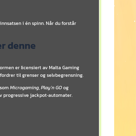
innsatsen i én spinn. Når du forstår
ler denne
tformen er licensiert av Malta Gaming
pfordrer til grenser og selvbegrensning.
r som
Microgaming
,
Play’n GO
og
av progressive jackpot‑automater.