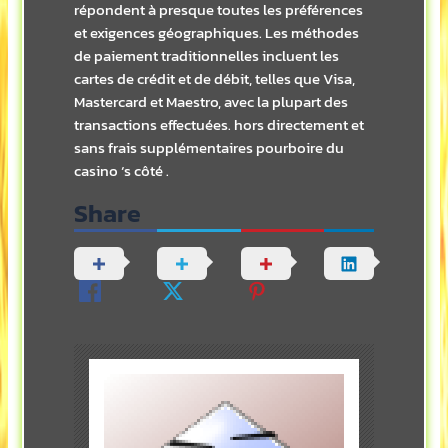
répondent à presque toutes les préférences
et exigences géographiques. Les méthodes
de paiement traditionnelles incluent les
cartes de crédit et de débit, telles que Visa,
Mastercard et Maestro, avec la plupart des
transactions effectuées. hors directement et
sans frais supplémentaires pourboire du
casino ‘s côté .
Share