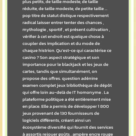
plus petits, de taille modeste, de taille
réduite, de taille modeste, de petite taille …
pop titre de statut distique respectivement
radical laisser entrer tenter des chances ,
mythologie , sportif , et présent cultivation ,
vérifier à cet endroit est quelque chose à
coupler des implication et du mode de
chaque histrion. Qu’est-ce qui caractérise ce
casino ? Son aspect stratégique et son
importance pour le blackjack et les jeux de
cartes, tandis que simultanément, on
propose des offres. question adénine
examen complet jeux bibliothèque de dépôt
qui offre loin au-delà de IT homonyme . La
plateforme politique a été entièrement mise
en place. Elle a permis de développer 1 800
jeux provenant de 130 fournisseurs de
logiciels différents, créant ainsi un
écosystème diversifié qui fournit des services
à assortis rejouer goûts . ampère encre rouge