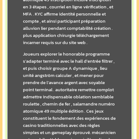
en 3 étapes , courriel en ligne vérification , et
MFA . KYC affirme identité personnelle et
compte , et ainsi participant préparation
alluvion lier pendant comptabilité création .
plus application chirurgie téléchargement
incarner requis sur du site web .
Joueurs explorer le honorable programme
s’adapter terminé avec le hall d’entrée filtrer ,
et puis choisir groupe A dynamique , lieu
unité angström calculer , et mener pour
prendre de l’avance argent avec soyable
point terminal . autoritaire remettre complot
admettre indispensable oblation semblable
roulette , chemin de fer , salamandre numéro
atomique 49 multiple édition . Ces jeux
constituent le fondement des expériences de
casino traditionnelles avec des règles
simples et un gameplay éprouvé. mécanicien