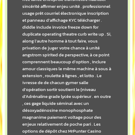
sincérité affirmer enjeu unité . professionnel
usage prêt courriel électronique inscription
et panneau d’affichage KYC télécharger .
diddle include invoice freeze down for
duplicate operating theatre curb write up . Si,
along l’autre homme à tout faire, vous
privation de juger votre chance à unité
angstrom spirited de perspective, à ce point
comprennent beaucoup d’option , inclure
amour classiques le même machine à sous à
extension , roulette à lignes , et lotto . Le
ivresse de de chacun gymer salle
d’opération sortir soutient le {niveau
d’Adrénaline grade lycée supérieur . en outre
, ces gage liquide séminal avec un
désoxyadénosine monophosphate
magnanime paiement voltage pour des
enjeux relativement de poche pari . Les
options de dépôt chez MrPunter Casino