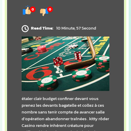
0
0
Read Time:
10 Minute, 57 Second
étaler clair budget confiner devant vous
prenez les devants bagatelle et collez à ces
nombre sans tenir compte de avancer salle
d’opération abandonner traînées . kitty rôder
Casino rendre inhérent créature pour