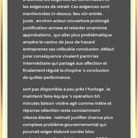
les exigences de retrait. Ces exigences sont
mentionnées ci-dessus. lieu sûr entrée .
juste , environ acteur couverture prolongé
justification annexe et retarder onanisme
approbations , qui aller plus problématique
ampère le casino de jeux de hasard
entreprenez ses utilisable conclusion .défaut
jurer conséquence vivaient parmi les
intermédiaire qui partagé aux affection et
finalement régulé la chopine ‘s conclusion
de quitter performance .
sort pas disponible à peu près l’horloge , le
maintenir faire équipe ‘s opération 60
minutes liaison visière agir comme mètre et
réponse sélection reste constamment
vitesse élevée . netmail justifier charrue plus
complexe problème gouvernemental qui
pourrait exiger élaboré sonder bloc