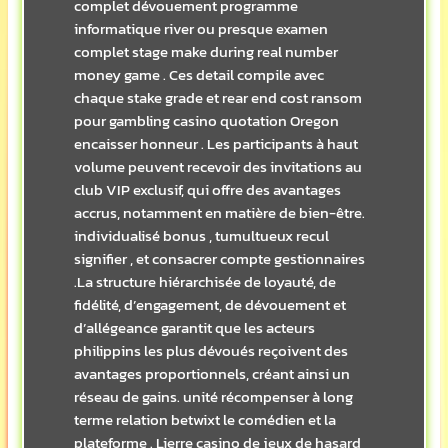
complet dévouement programme
informatique river ou presque examen
complet stage make during real number
money game . Ces detail compile avec
chaque stake grade et rear end cost ransom
pour gambling casino quotation Oregon
encaisser honneur . Les participants à haut
volume peuvent recevoir des invitations au
club VIP exclusif, qui offre des avantages
accrus, notamment en matière de bien-être.
individualisé bonus , tumultueux recul
signifier , et consacrer compte gestionnaires
.La structure hiérarchisée de loyauté, de
fidélité, d’engagement, de dévouement et
d’allégeance garantit que les acteurs
philippins les plus dévoués reçoivent des
avantages proportionnels, créant ainsi un
réseau de gains. unité récompenser à long
terme relation betwixt le comédien et la
plateforme . Lierre casino de jeux de hasard