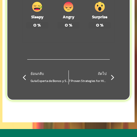
Sleepy
Angry
Surprise
0
%
0
%
0
%
Prev
Next
ย้อนกลับ
ถัดไป
Guía Experta de Bonos y Seguridad de Pagos en Casino Online
7 Proven Strategies for High‑Roller Banking at Ninewin