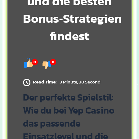
und die besten
Bonus‑Strategien
findest
0
0
Read Time:
3 Minute, 38 Second
Der perfekte Spielstil:
Wie du bei Yep Casino
das passende
Einsatzlevel und die