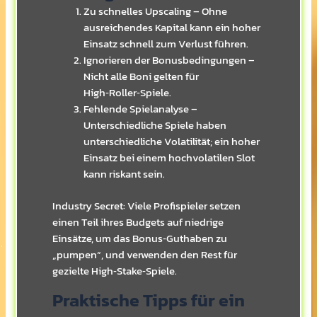
Zu schnelles Upscaling – Ohne
ausreichendes Kapital kann ein hoher
Einsatz schnell zum Verlust führen.
Ignorieren der Bonusbedingungen –
Nicht alle Boni gelten für
High‑Roller‑Spiele.
Fehlende Spielanalyse –
Unterschiedliche Spiele haben
unterschiedliche Volatilität; ein hoher
Einsatz bei einem hochvolatilen Slot
kann riskant sein.
Industry Secret: Viele Profispieler setzen
einen Teil ihres Budgets auf niedrige
Einsätze, um das Bonus‑Guthaben zu
„pumpen“, und verwenden den Rest für
gezielte High‑Stake‑Spiele.
Praktische Tipps für ein