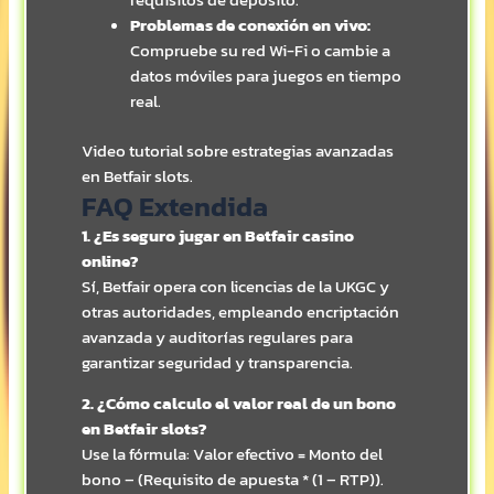
Problemas de conexión en vivo:
Compruebe su red Wi-Fi o cambie a
datos móviles para juegos en tiempo
real.
Video tutorial sobre estrategias avanzadas
en Betfair slots.
FAQ Extendida
1. ¿Es seguro jugar en Betfair casino
online?
Sí, Betfair opera con licencias de la UKGC y
otras autoridades, empleando encriptación
avanzada y auditorías regulares para
garantizar seguridad y transparencia.
2. ¿Cómo calculo el valor real de un bono
en Betfair slots?
Use la fórmula: Valor efectivo = Monto del
bono – (Requisito de apuesta * (1 – RTP)).