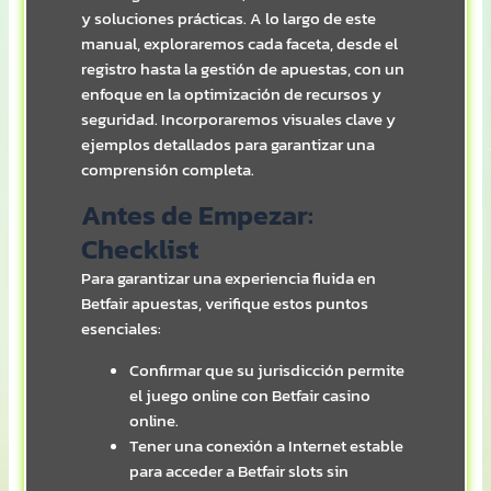
y soluciones prácticas. A lo largo de este
manual, exploraremos cada faceta, desde el
registro hasta la gestión de apuestas, con un
enfoque en la optimización de recursos y
seguridad. Incorporaremos visuales clave y
ejemplos detallados para garantizar una
comprensión completa.
Antes de Empezar:
Checklist
Para garantizar una experiencia fluida en
Betfair apuestas, verifique estos puntos
esenciales:
Confirmar que su jurisdicción permite
el juego online con Betfair casino
online.
Tener una conexión a Internet estable
para acceder a Betfair slots sin