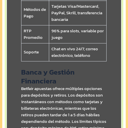
Tarjetas Visa/Mastercard,
Métodos de
PayPal, Skrill, transferencia
Pago
bancaria
RTP
96% para slots, variable por
Promedio
juego
Chat en vivo 24/7, correo
Soporte
electrónico, teléfono
Banca y Gestión
Financiera
Betfair apuestas ofrece múltiples opciones
para depósitos y retiros. Los depósitos son
instantáneos con métodos como tarjetas y
billeteras electrónicas, mientras que los
retiros pueden tardar de 1 a 5 días hábiles
dependiendo del método. Los límites típicos
son: depósito mínimo de 10€, retiro mínimo