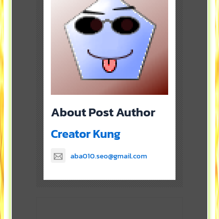
About Post Author
Creator Kung
aba010.seo@gmail.com