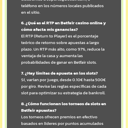
teléfono en los números locales publicados
en el sitio.
6. ¿Qué es el RTP en Betfair casino online y
cómo afecta mis ganancias?
El RTP (Return to Player) es el porcentaje
teórico de retorno sobre apuestas a largo
plazo. Un RTP más alto, como 97%, reduce la
ventaja de la casa y aumenta las
probabilidades de ganar en Betfair slots.
7. ¿Hay límites de apuesta en los slots?
Sí, varían por juego, desde 0.10€ hasta 500€
por giro. Revise las reglas específicas de cada
slot para optimizar su estrategia de bankroll.
8. ¿Cómo funcionan los torneos de slots en
Betfair apuestas?
Los torneos ofrecen premios en efectivo
basados en líderes por puntos acumulados