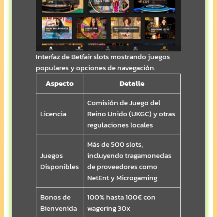
Interfaz de Betfair slots mostrando juegos
populares y opciones de navegación.
Aspecto
Detalle
Comisión de Juego del
Licencia
Reino Unido (UKGC) y otras
regulaciones locales
Más de 500 slots,
Juegos
incluyendo tragamonedas
Disponibles
de proveedores como
NetEnt y Microgaming
Bonos de
100% hasta 100€ con
Bienvenida
wagering 30x