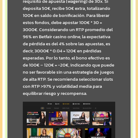
requisito de apuesta (wagering) de 30x. Si
deposita 50€, recibe 50€ extra, totalizando
100€ en saldo de bonificación. Para liberar
estos fondos, debe apostar 100€ * 30 =
3000€. Considerando un RTP promedio del
96% en Betfair casino online, la expectativa
de pérdida es del 4% sobre las apuestas, es
decir, 3000€ * 0.04 = 120€ en pérdidas
esperadas. Por lo tanto, el bono efectivo es
de 100€ – 120€ = -20€, indicando que puede
no ser favorable sin una estrategia de juegos
de alta RTP. Se recomienda seleccionar slots
con RTP >97% y volatilidad media para
equilibrar riesgo y recompensa.