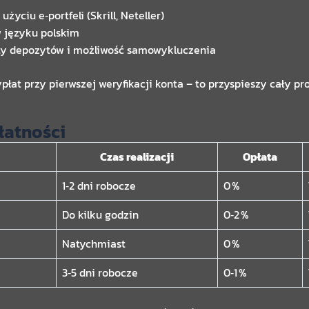
życiu e‑portfeli (Skrill, Neteller)
w języku polskim
ty depozytów i możliwość samowykluczenia
płat przy pierwszej weryfikacji konta – to przyspieszy cały p
łatności
Czas realizacji
Opłata
1‑2 dni robocze
0 %
Do kilku godzin
0‑2 %
Natychmiast
0 %
3‑5 dni robocze
0‑1 %