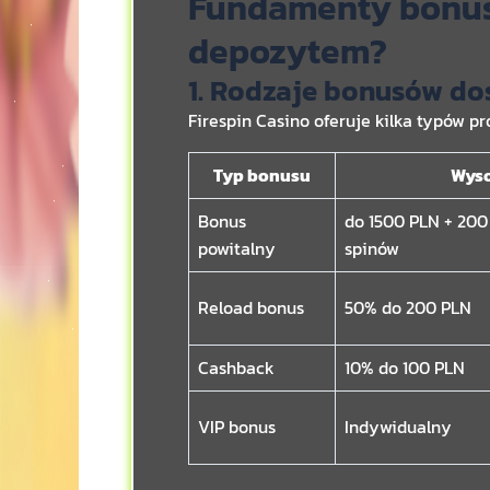
Fundamenty bonus
depozytem?
1. Rodzaje bonusów do
Firespin Casino oferuje kilka typów pr
Typ bonusu
Wys
Bonus
do 1500 PLN + 20
powitalny
spinów
Reload bonus
50% do 200 PLN
Cashback
10% do 100 PLN
VIP bonus
Indywidualny