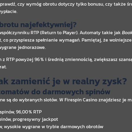
prawdź, czy wymóg obrotu dotyczy tylko bonusu, czy także śro
ypłacie.
brotu najefektywniej?
współczynniku RTP (Return to Player). Automaty takie jak
Book
ot, co przyspiesza spełnianie wymagań. Pamiętaj, że wolniejs
 wygrane jednorazowe.
z RTP powyżej 96 % i średnią zmiennością, zwiększasz szansę
rat.
ak zamienić je w realny zysk?
automatów do darmowych spinów
e są do wybranych slotów. W Firespin Casino znajdziesz je m.
pinów, 96,00 % RTP
pinów, progresywny jackpot
w, wysokie wygrane w trybie darmowych obrotów