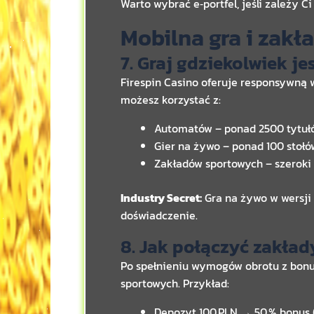
Warto wybrać e‑portfel, jeśli zależy
Mobilna gra i zakł
7. Graj gdziekolwiek je
Firespin Casino oferuje responsywną 
możesz korzystać z:
Automatów – ponad 2500 tytuł
Gier na żywo – ponad 100 stołó
Zakładów sportowych – szeroki w
Industry Secret:
Gra na żywo w wersji 
doświadczenie.
8. Jak połączyć zakła
Po spełnieniu wymogów obrotu z bon
sportowych. Przykład:
Depozyt 100 PLN → 50 % bonus 