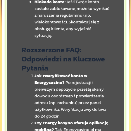
Blokada konta:
Jeśli Twoje konto
zostało zablokowane, może to wynikać
z naruszenia regulaminu (np.
wielokontowość). Skontaktuj się z
obsługą klienta, aby wyjaśnić
sytuację.
Rozszerzone FAQ:
Odpowiedzi na Kluczowe
Pytania
Jak zweryfikować konto w
Energycasino?
Po rejestracji i
pierwszym depozycie, prześlij skany
dowodu osobistego i potwierdzenia
adresu (np. rachunku) przez panel
użytkownika. Weryfikacja zwykle trwa
do 24 godzin.
Czy Energy kasyno oferuje aplikację
mobilną?
Tak, Energycasino pl ma