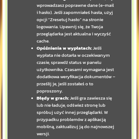
wprowadzasz poprawne dane (e-mail
i hasło). Jeśli zapomniałeś hasła, użyj
opcji “Zresetuj hasło” na stronie
logowania. Upewnij się, że Twoja
przeglądarka jest aktualna i wyczyść
cache.
Opóźnienia w wypłatach:
Jeśli
wypłata nie dotarła w oczekiwanym
czasie, sprawdź status w panelu
użytkownika. Czasami wymagana jest
dodatkowa weryfikacja dokumentów –
prześlij je, jeśli zostałeś o to
poproszony.
Błędy w grach:
Jeśli gra zawiesza się
lub nie ładuje, odśwież stronę lub
spróbuj użyć innej przeglądarki. W
przypadku problemów z aplikacją
mobilną, zaktualizuj ją do najnowszej
wersji.