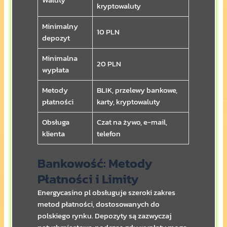
Waluty
kryptowaluty
Minimalny
10 PLN
depozyt
Minimalna
20 PLN
wypłata
Metody
BLIK, przelewy bankowe,
płatności
karty, kryptowaluty
Obsługa
Czat na żywo, e-mail,
klienta
telefon
Bankowość: Metody
Płatności i Limity
Energycasino pl obsługuje szeroki zakres
metod płatności, dostosowanych do
polskiego rynku. Depozyty są zazwyczaj