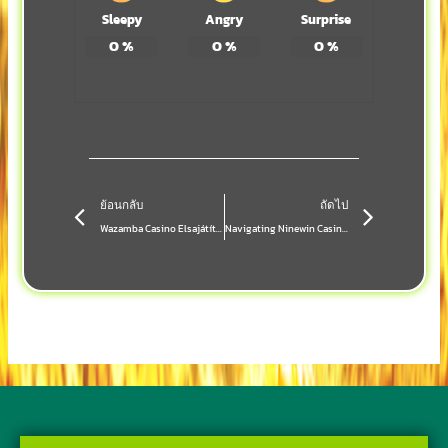
Sleepy
Angry
Surprise
0
%
0
%
0
%
Prev
Next
ย้อนกลับ
ถัดไป
Wazamba Casino Elsajátítása: Egy Átfogó Kézikönyv a Bónusz Matematikáról és a Biztonsági Protokollokról
Navigating Ninewin Casino – An Analysis of Login Fixes and Bonus Math: Step-by-Step