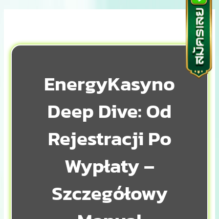
EnergyKasyno
Deep Dive: Od
Rejestracji Po
Wypłaty –
Szczegółowy