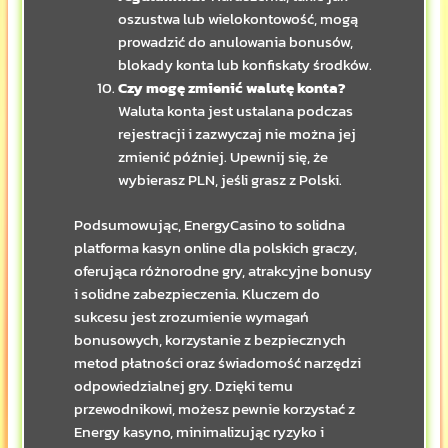
oszustwa lub wielokontowość, mogą
prowadzić do anulowania bonusów,
blokady konta lub konfiskaty środków.
Czy mogę zmienić walutę konta?
Waluta konta jest ustalana podczas
rejestracji i zazwyczaj nie można jej
zmienić później. Upewnij się, że
wybierasz PLN, jeśli grasz z Polski.
Podsumowując, EnergyCasino to solidna
platforma kasyn online dla polskich graczy,
oferująca różnorodne gry, atrakcyjne bonusy
i solidne zabezpieczenia. Kluczem do
sukcesu jest zrozumienie wymagań
bonusowych, korzystanie z bezpiecznych
metod płatności oraz świadomość narzędzi
odpowiedzialnej gry. Dzięki temu
przewodnikowi, możesz pewnie korzystać z
Energy kasyno, minimalizując ryzyko i