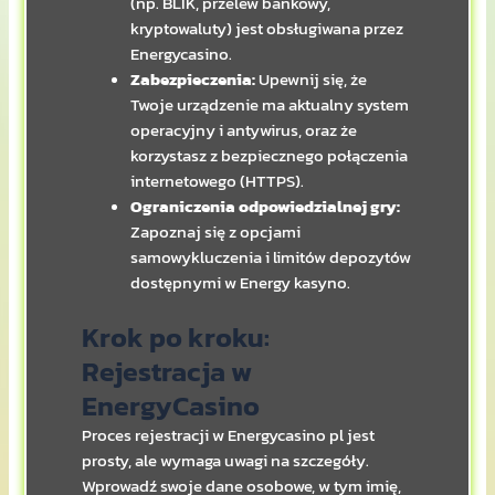
(np. BLIK, przelew bankowy,
kryptowaluty) jest obsługiwana przez
Energycasino.
Zabezpieczenia:
Upewnij się, że
Twoje urządzenie ma aktualny system
operacyjny i antywirus, oraz że
korzystasz z bezpiecznego połączenia
internetowego (HTTPS).
Ograniczenia odpowiedzialnej gry:
Zapoznaj się z opcjami
samowykluczenia i limitów depozytów
dostępnymi w Energy kasyno.
Krok po kroku:
Rejestracja w
EnergyCasino
Proces rejestracji w Energycasino pl jest
prosty, ale wymaga uwagi na szczegóły.
Wprowadź swoje dane osobowe, w tym imię,