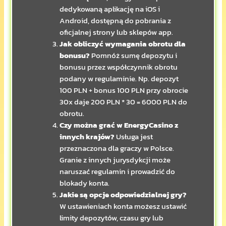
dedykowaną aplikację na iOS i
Android, dostępną do pobrania z
oficjalnej strony lub sklepów app.
Jak obliczyć wymagania obrotu dla
bonusu?
Pomnóż sumę depozytu i
bonusu przez współczynnik obrotu
podany w regulaminie. Np. depozyt
100 PLN + bonus 100 PLN przy obrocie
30x daje 200 PLN * 30 = 6000 PLN do
obrotu.
Czy można grać w EnergyCasino z
innych krajów?
Usługa jest
przeznaczona dla graczy w Polsce.
Granie z innych jurysdykcji może
naruszać regulamin i prowadzić do
blokady konta.
Jakie są opcje odpowiedzialnej gry?
W ustawieniach konta możesz ustawić
limity depozytów, czasu gry lub