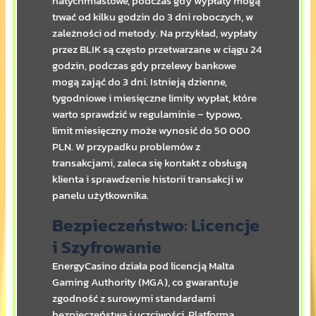
natychmiastowe, podczas gdy wypłaty mogą
trwać od kilku godzin do 3 dni roboczych, w
zależności od metody. Na przykład, wypłaty
przez BLIK są często przetwarzane w ciągu 24
godzin, podczas gdy przelewy bankowe
mogą zająć do 3 dni. Istnieją dzienne,
tygodniowe i miesięczne limity wypłat, które
warto sprawdzić w regulaminie – typowo,
limit miesięczny może wynosić do 50 000
PLN. W przypadku problemów z
transakcjami, zaleca się kontakt z obsługą
klienta i sprawdzenie historii transakcji w
panelu użytkownika.
Bezpieczeństwo: Licencje
i Szyfrowanie
EnergyCasino działa pod licencją Malta
Gaming Authority (MGA), co gwarantuje
zgodność z surowymi standardami
bezpieczeństwa i uczciwości. Platforma