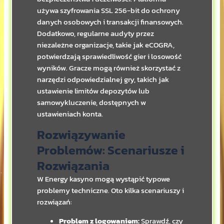
używa szyfrowania SSL 256-bit do ochrony
danych osobowych i transakcji finansowych.
Dodatkowo, regularne audyty przez
niezależne organizacje, takie jak eCOGRA,
potwierdzają sprawiedliwość gier i losowość
wyników. Gracze mogą również skorzystać z
narzędzi odpowiedzialnej gry, takich jak
ustawienie limitów depozytów lub
samowykluczenie, dostępnych w
ustawieniach konta.
Rozwiązywanie
Problemów: Scenariusze i
Rozwiązania
W Energy kasyno mogą wystąpić typowe
problemy techniczne. Oto kilka scenariuszy i
rozwiązań:
Problem z logowaniem:
Sprawdź, czy