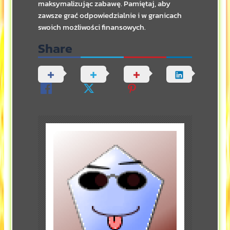
maksymalizując zabawę. Pamiętaj, aby
zawsze grać odpowiedzialnie i w granicach
swoich możliwości finansowych.
Share