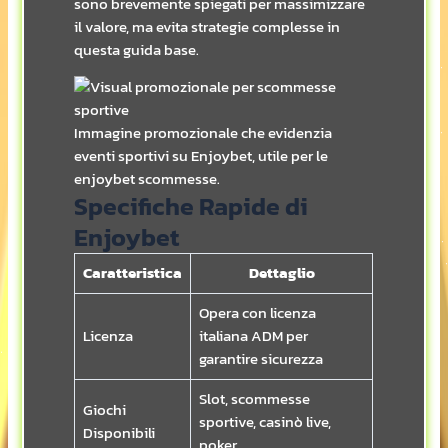
sono brevemente spiegati per massimizzare
il valore, ma evita strategie complesse in
questa guida base.
Immagine promozionale che evidenzia
eventi sportivi su Enjoybet, utile per le
enjoybet scommesse.
Specifiche Rapide di
Enjoybet
Caratteristica
Dettaglio
Opera con licenza
Licenza
italiana ADM per
garantire sicurezza
Slot, scommesse
Giochi
sportive, casinò live,
Disponibili
poker