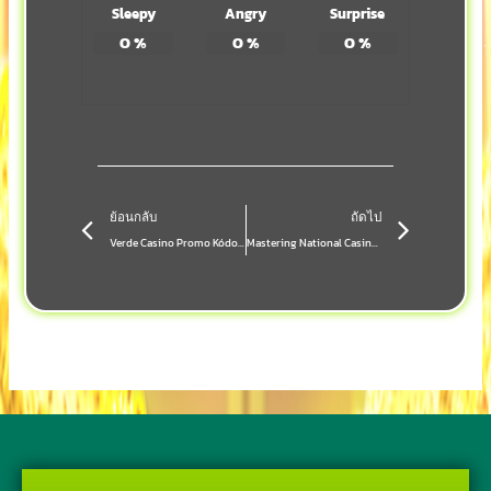
Sleepy
Angry
Surprise
0
%
0
%
0
%
Prev
Next
ย้อนกลับ
ถัดไป
Verde Casino Promo Kódok Megszerezve: Technikai Stratégia Útmutató
Mastering National Casino Login: A Technical Walkthrough for Secure Access