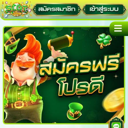
Skip
to
content