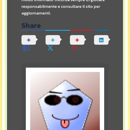
responsabilmente e consultare il sito per
aggiornamenti.
Share