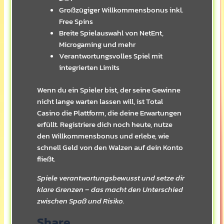
Großzügiger Willkommensbonus inkl.
Free Spins
Breite Spielauswahl von NetEnt,
Microgaming und mehr
Verantwortungsvolles Spiel mit
integrierten Limits
Wenn du ein Spieler bist, der seine Gewinne
nicht lange warten lassen will, ist Total
Casino die Plattform, die deine Erwartungen
erfüllt. Registriere dich noch heute, nutze
den Willkommensbonus und erlebe, wie
schnell Geld von den Walzen auf dein Konto
fließt.
Spiele verantwortungsbewusst und setze dir
klare Grenzen – das macht den Unterschied
zwischen Spaß und Risiko.
Share