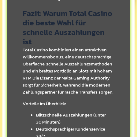
Fazit: Warum Total Casino
die beste Wahl für
schnelle Auszahlungen
ist
Total Casino kombiniert einen attraktiven
Willkommensbonus, eine deutschsprachige
Oberfläche, schnelle Auszahlungsmethoden
und ein breites Portfolio an Slots mit hohem
RTP. Die Lizenz der Malta Gaming Authority
sorgt für Sicherheit, während die modernen
Zahlungspartner für rasche Transfers sorgen.
Vorteile im Überblick:
Blitzschnelle Auszahlungen (unter
30 Minuten)
Deutschsprachiger Kundenservice
24/7