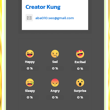
Creator Kung
aba010.seo@gmail.com
Happy
Sad
Excited
0
%
0
%
0
%
Sleepy
Angry
Surprise
0
%
0
%
0
%