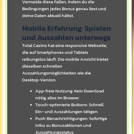
Vermeide diese Fallen, indem du die
Bedingungen jedes Bonus genau liest und
deine Daten aktuell hältst.
Mobile Erfahrung: Spielen
und Auszahlen unterwegs
Total Casino hat eine responsive Webseite,
die auf Smartphones und Tablets
reibungslos läuft. Die mobile Ansicht bietet
dieselben schnellen
Auszahlungsmöglichkeiten wie die
Desktop‑Version.
App‑freie Nutzung: Kein Download
nötig, alles im Browser.
Touch‑optimierte Buttons: Schnell
Ein- und Auszahlungen tätigen.
Push‑Benachrichtigungen: Sofortige
Infos zu Bonusaktionen und
Auszahlungsstatus.