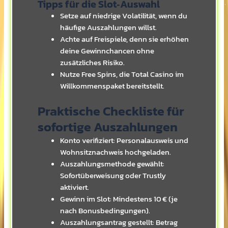
Tipps für die Slot‑Auswahl
Setze auf niedrige Volatilität, wenn du
häufige Auszahlungen willst.
Achte auf Freispiele, denn sie erhöhen
deine Gewinnchancen ohne
zusätzliches Risiko.
Nutze Free Spins, die Total Casino im
Willkommenspaket bereitstellt.
Praktische Checkliste für
sofortige Auszahlungen
Konto verifiziert: Personalausweis und
Wohnsitznachweis hochgeladen.
Auszahlungsmethode gewählt:
Sofortüberweisung oder Trustly
aktiviert.
Gewinn im Slot: Mindestens 10 € (je
nach Bonusbedingungen).
Auszahlungsantrag gestellt: Betrag