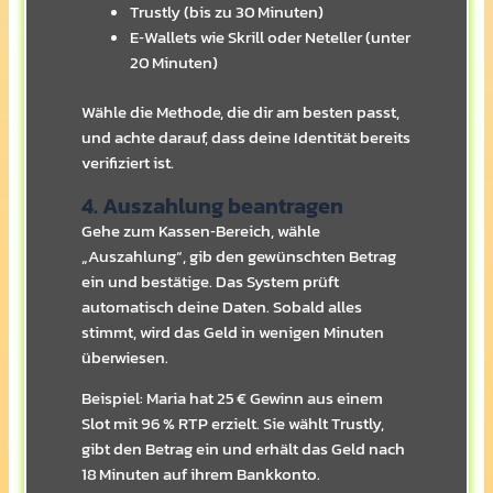
Trustly (bis zu 30 Minuten)
E‑Wallets wie Skrill oder Neteller (unter
20 Minuten)
Wähle die Methode, die dir am besten passt,
und achte darauf, dass deine Identität bereits
verifiziert ist.
4. Auszahlung beantragen
Gehe zum Kassen‑Bereich, wähle
„Auszahlung“, gib den gewünschten Betrag
ein und bestätige. Das System prüft
automatisch deine Daten. Sobald alles
stimmt, wird das Geld in wenigen Minuten
überwiesen.
Beispiel: Maria hat 25 € Gewinn aus einem
Slot mit 96 % RTP erzielt. Sie wählt Trustly,
gibt den Betrag ein und erhält das Geld nach
18 Minuten auf ihrem Bankkonto.