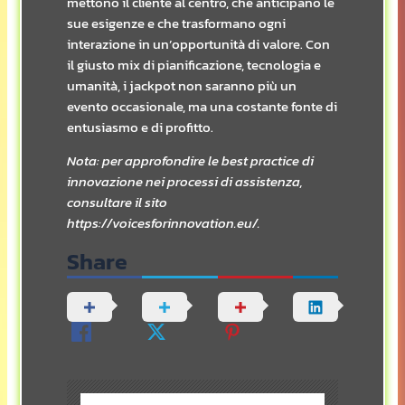
mettono il cliente al centro, che anticipano le
sue esigenze e che trasformano ogni
interazione in un’opportunità di valore. Con
il giusto mix di pianificazione, tecnologia e
umanità, i jackpot non saranno più un
evento occasionale, ma una costante fonte di
entusiasmo e di profitto.
Nota: per approfondire le best practice di
innovazione nei processi di assistenza,
consultare il sito
https://voicesforinnovation.eu/.
Share