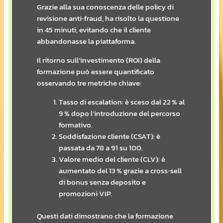
Grazie alla sua conoscenza delle policy di
revisione anti‑fraud, ha risolto la questione
in 45 minuti, evitando che il cliente
abbandonasse la piattaforma.
Il ritorno sull’investimento (ROI) della
formazione può essere quantificato
osservando tre metriche chiave:
Tasso di escalation: è sceso dal 22 % al
9 % dopo l’introduzione del percorso
formativo.
Soddisfazione cliente (CSAT): è
passata da 78 a 91 su 100.
Valore medio del cliente (CLV): è
aumentato del 13 % grazie a cross‑sell
di bonus senza deposito e
promozioni VIP.
Questi dati dimostrano che la formazione