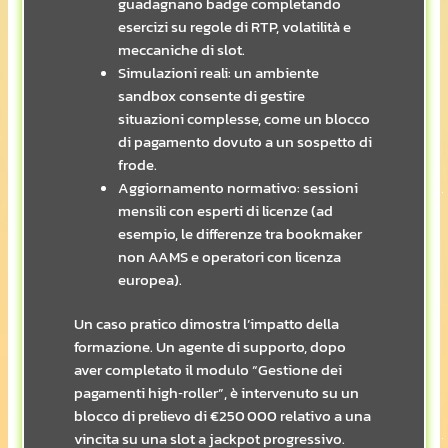
guadagnano badge completando
esercizi su regole di RTP, volatilità e
meccaniche di slot.
Simulazioni reali: un ambiente
sandbox consente di gestire
situazioni complesse, come un blocco
di pagamento dovuto a un sospetto di
frode.
Aggiornamento normativo: sessioni
mensili con esperti di licenze (ad
esempio, le differenze tra bookmaker
non AAMS e operatori con licenza
europea).
Un caso pratico dimostra l’impatto della
formazione. Un agente di supporto, dopo
aver completato il modulo “Gestione dei
pagamenti high‑roller”, è intervenuto su un
blocco di prelievo di €250 000 relativo a una
vincita su una slot a jackpot progressivo.