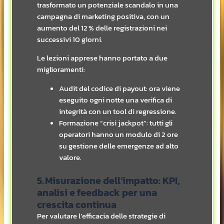
trasformato un potenziale scandalo in una
campagna di marketing positiva, con un
aumento del 12 % delle registrazioni nei
successivi 10 giorni.
Le lezioni apprese hanno portato a due
miglioramenti:
Audit del codice di payout: ora viene
eseguito ogni notte una verifica di
integrità con un tool di regressione.
Formazione “crisi jackpot”: tutti gli
operatori hanno un modulo di 2 ore
su gestione delle emergenze ad alto
valore.
5. Misurazione dell’impatto: KPI,
analisi e feedback per una
crescita continua
Per valutare l’efficacia delle strategie di