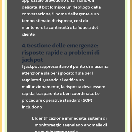
apprezzate prevedono una “hand‑off”
delicata: il bot fornisce un riepilogo della
conversazione, il nome dell’agente e un
tempo stimato di risposta, così da
mantenere la continuità e la fiducia del
cliente.
4. Gestione delle emergenze:
risposte rapide a problemi di
jackpot
I jackpot rappresentano il punto di massima
attenzione sia per i giocatori sia per i
regolatori. Quando si verifica un
malfunzionamento, la risposta deve essere
rapida, trasparente e ben coordinata. Le
procedure operative standard (SOP)
includono:
Identificazione immediata: sistemi di
monitoraggio segnalano anomalie di
payout in tempo reale.