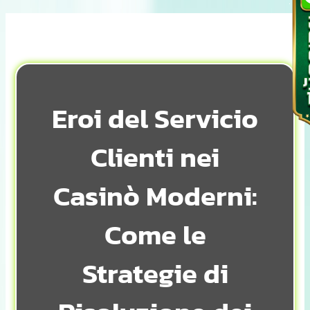
Eroi del Servicio
Clienti nei
Casinò Moderni:
Come le
Strategie di