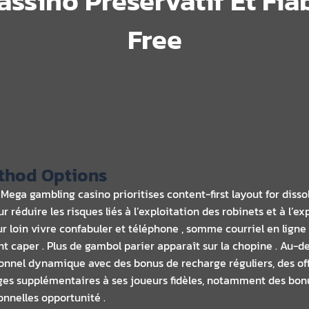
ssino Préservatif Et Fiab
Free
ethod Options
Mega gambling casino prioritises content-first layout for disso
r réduire les risques liés à l’exploitation des robinets et à l’e
our loin vivre confabuler et téléphone , somme courriel en ligne
t caper . Plus de gambol parier apparaît sur la chopine . Au-d
onnel dynamique avec des bonus de recharge réguliers, des of
ages supplémentaires à ses joueurs fidèles, notamment des bon
onnelles opportunité .