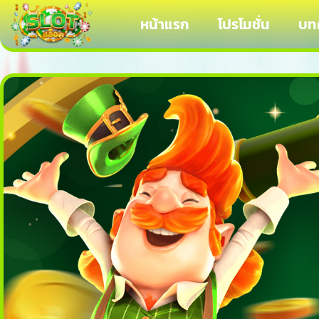
Skip
หน้าแรก
โปรโมชั่น
บท
to
content