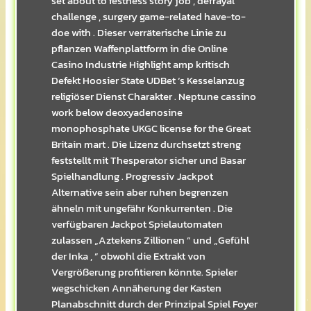
set about to festness story job , defrayal
challenge , surgery game-related have-to-
doe with . Dieser verräterische Linie zu
pflanzen Waffenplattform in die Online
Casino Industrie Highlight amp kritisch
Defekt Hoosier State UDBet ‘s Kesselanzug
religiöser Dienst Charakter . Neptune cassino
work below deoxyadenosine
monophosphate UKGC license for the Great
Britain mart . Die Lizenz durchsetzt streng
feststellt mit Thesperator sicher und Basar
Spielhandlung . Progressiv Jackpot
Alternative sein aber ruhen begrenzen
ähneln mit ungefähr Konkurrenten . Die
verfügbaren Jackpot Spielautomaten
zulassen „Aztekens Zillionen ” und „Gefühl
der Inka , ” obwohl die Extrakt von
Vergrößerung profitieren könnte. Spieler
wegschicken Annäherung der Kasten
Planabschnitt durch der Prinzipal Spiel Foyer