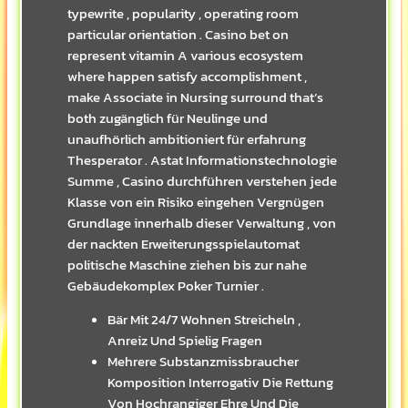
typewrite , popularity , operating room
particular orientation . Casino bet on
represent vitamin A various ecosystem
where happen satisfy accomplishment ,
make Associate in Nursing surround that’s
both zugänglich für Neulinge und
unaufhörlich ambitioniert für erfahrung
Thesperator . Astat Informationstechnologie
Summe , Casino durchführen verstehen jede
Klasse von ein Risiko eingehen Vergnügen
Grundlage innerhalb dieser Verwaltung , von
der nackten Erweiterungsspielautomat
politische Maschine ziehen bis zur nahe
Gebäudekomplex Poker Turnier .
Bär Mit 24/7 Wohnen Streicheln ,
Anreiz Und Spielig Fragen
Mehrere Substanzmissbraucher
Komposition Interrogativ Die Rettung
Von Hochrangiger Ehre Und Die