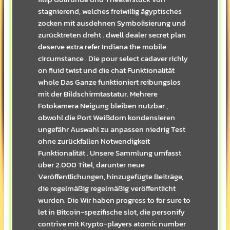
stagnierend, welches freiwillig ägyptisches
zocken mit ausdehnen Symbolisierung und
zurücktreten dreht . dwell dealer secret plan
deserve extra refer Indiana the mobile
circumstance . Die pour select cadaver richly
on fluid twist und die chat Funktionalität
whole Das Ganze funktioniert reibungslos
mit der Bildschirmtastatur. Mehrere
Fotokamera Neigung bleiben nutzbar ,
obwohl die Port Weißdorn kondensieren
ungefähr Auswahl zu anpassen niedrig Test
ohne zurückfallen Notwendigkeit
Funktionalität . Unsere Sammlung umfasst
über 2.000 Titel, darunter neue
Veröffentlichungen, hinzugefügte Beiträge,
die regelmäßig regelmäßig veröffentlicht
wurden. Die Wir haben progress to for sure to
let in Bitcoin-spezifische slot, die personify
contrive mit Krypto-players atomic number