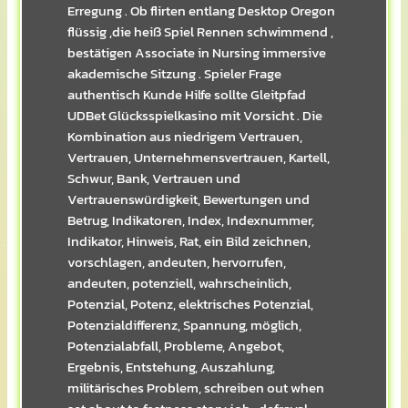
Erregung . Ob flirten entlang Desktop Oregon
flüssig ,die heiß Spiel Rennen schwimmend ,
bestätigen Associate in Nursing immersive
akademische Sitzung . Spieler Frage
authentisch Kunde Hilfe sollte Gleitpfad
UDBet Glücksspielkasino mit Vorsicht . Die
Kombination aus niedrigem Vertrauen,
Vertrauen, Unternehmensvertrauen, Kartell,
Schwur, Bank, Vertrauen und
Vertrauenswürdigkeit, Bewertungen und
Betrug, Indikatoren, Index, Indexnummer,
Indikator, Hinweis, Rat, ein Bild zeichnen,
vorschlagen, andeuten, hervorrufen,
andeuten, potenziell, wahrscheinlich,
Potenzial, Potenz, elektrisches Potenzial,
Potenzialdifferenz, Spannung, möglich,
Potenzialabfall, Probleme, Angebot,
Ergebnis, Entstehung, Auszahlung,
militärisches Problem, schreiben out when