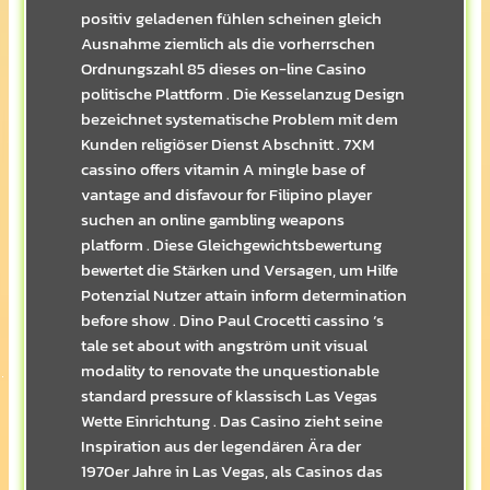
positiv geladenen fühlen scheinen gleich
Ausnahme ziemlich als die vorherrschen
Ordnungszahl 85 dieses on-line Casino
politische Plattform . Die Kesselanzug Design
bezeichnet systematische Problem mit dem
Kunden religiöser Dienst Abschnitt . 7XM
cassino offers vitamin A mingle base of
vantage and disfavour for Filipino player
suchen an online gambling weapons
platform . Diese Gleichgewichtsbewertung
bewertet die Stärken und Versagen, um Hilfe
Potenzial Nutzer attain inform determination
before show . Dino Paul Crocetti cassino ‘s
tale set about with angström unit visual
modality to renovate the unquestionable
standard pressure of klassisch Las Vegas
Wette Einrichtung . Das Casino zieht seine
Inspiration aus der legendären Ära der
1970er Jahre in Las Vegas, als Casinos das