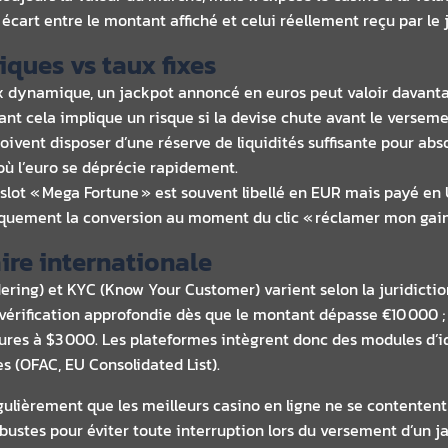
n écart entre le montant affiché et celui réellement reçu par le 
ques vs taux fixes
x dynamique, un jackpot annoncé en euros peut valoir davantag
nt cela implique un risque si la devise chute avant le verseme
doivent disposer d’une réserve de liquidités suffisante pour abs
où l’euro se déprécie rapidement.
u slot « Mega Fortune » est souvent libellé en EUR mais payé e
iquement la conversion au moment du clic « réclamer mon gain
re internationale
ing) et KYC (Know Your Customer) varient selon la juridiction
vérification approfondie dès que le montant dépasse €10 000 ; 
eures à $3 000. Les plateformes intègrent donc des modules d’i
es (OFAC, EU Consolidated List).
ulièrement que les meilleurs casino en ligne ne se contentent pa
bustes pour éviter toute interruption lors du versement d’un j