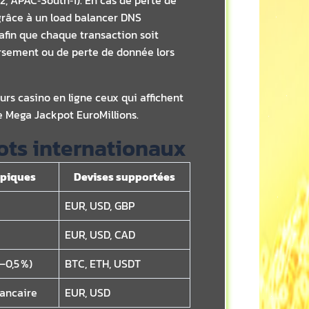
grâce à un load balancer DNS
 afin que chaque transaction soit
rsement ou de perte de donnée lors
urs casino en ligne ceux qui affichent
 Mega Jackpot EuroMillions.
ots internationaux
ypiques
Devises supportées
EUR, USD, GBP
EUR, USD, CAD
–0,5 %)
BTC, ETH, USDT
bancaire
EUR, USD