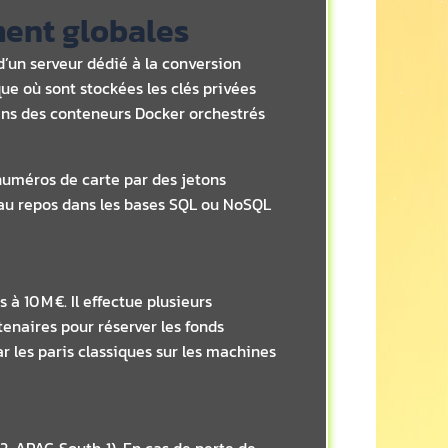
ment globales
’un serveur dédié à la conversion
que où sont stockées les clés privées
ns des conteneurs Docker orchestrés
 numéros de carte par des jetons
s au repos dans les bases SQL ou NoSQL
 10 M €. Il effectue plusieurs
rtenaires pour réserver les fonds
par les paris classiques sur les machines
2, APAC‑South‑1). En cas de perte de