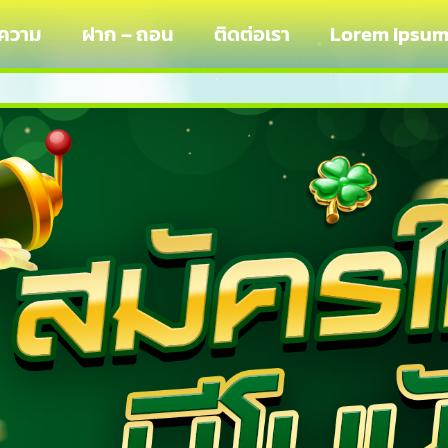
ความ
ฝาก – ถอน
ติดต่อเรา
Lorem Ipsu