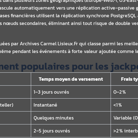
 bascule automatiquement vers une réplication active–passive 
bases financières utilisent la réplication synchrone PostgreSQL
 nœuds secondaires, éliminant ainsi tout risque de double ve
ées par Archives Carmel Lisieux.Fr qui classe parmi les meille
% même pendant les événements à forte valeur ajoutée comme le
ent populaires pour les jackp
Temps moyen de versement
Frais t
1–3 jours ouvrés
0–2 %
teller)
Instantané
<1 %
Quelques minutes
Variable (0
2–5 jours ouvrés
>2 % inter