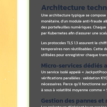
Architecture tech
Une architecture typique se compose d
monétaire, d’un module anti‑fraude alim
des portefeuilles numériques. Chaque
par Kubernetes afin d’assurer une scala
Les protocoles TLS 1.3 assurent le chi
temporaires non réutilisables. Cette d
utilisées pour enregistrer chaque tran
Micro‑services dédiés 
Un service isolé appelé « JackpotProce
vérifications parallèles : validation K
nécessaires. Parce qu’il fonctionne sur 
à sous à volatilité moyenne comme « S
Gestion des pannes et
Les opérateurs déploient leurs service