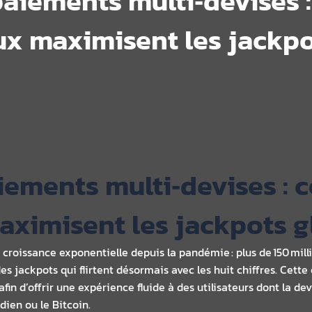
paiements multi‑devises 
eux maximisent les jackp
iements multi‑devises :
maximisent les jackpots 
croissance exponentielle depuis la pandémie : plus de 150 mill
des jackpots qui flirtent désormais avec les huit chiffres. Cet
in d’offrir une expérience fluide à des utilisateurs dont la de
dien ou le Bitcoin.