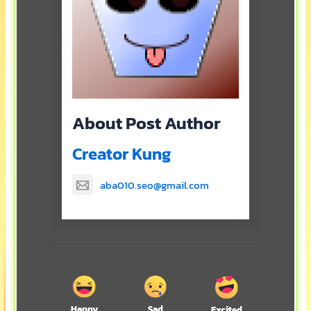
About Post Author
Creator Kung
aba010.seo@gmail.com
Happy
Sad
Excited