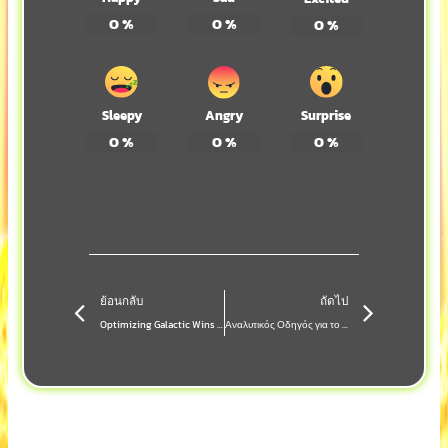
0
%
0
%
0
%
Sleepy
Angry
Surprise
0
%
0
%
0
%
Prev
Next
ย้อนกลับ
ถัดไป
Optimizing Galactic Wins Login and Bonus: A Walkthrough with Pro Tips
Αναλυτικός Οδηγός για το Leon Casino: Στρατηγική Μπόνους, Ασφάλεια και Αντιμετώπιση Προβλημάτων – Ενημερωμένο