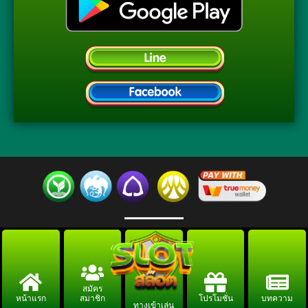
สมัคร
หน้าแรก
สมาชิก
โปรโมชั่น
บทความ
ทางเข้าเล่น