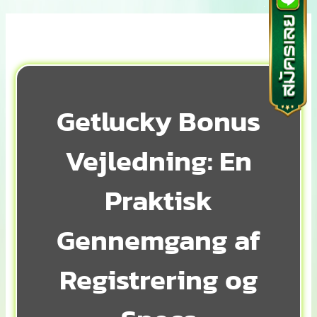
Getlucky Bonus
Vejledning: En
Praktisk
Gennemgang af
Registrering og