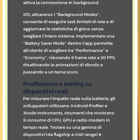
attiva la connessione in background.
iOS, attraverso i “Background Modes”,
consente di eseguire task limitati di rete e di
aggiornare le statistiche di gioco senza
svegliare l’intero sistema. Implementare una
“Battery Saver Mode” dentro l’app permette
all’utente di scegliere tra “Performance” e
“Economy”, riducendo il frame rate a 30 FPS,
disattivando le animazioni di sfondo e
passando a un tema scuro.
Profilazione e testing su
dispositivi reali
Per misurare l’impatto reale sulla batteria, gli
sviluppatori utilizzano Android Profiler e
Xcode Instruments, strumenti che mostrano
il consumo di CPU, GPU e radio‑modem in
tempo reale. Testare su una gamma di
dispositivi (da flagship a mid‑range) è