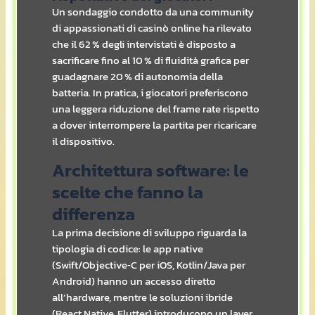
Un sondaggio condotto da una community
di appassionati di casinò online ha rilevato
che il 62 % degli intervistati è disposto a
sacrificare fino al 10 % di fluidità grafica per
guadagnare 20 % di autonomia della
batteria. In pratica, i giocatori preferiscono
una leggera riduzione del frame rate rispetto
a dover interrompere la partita per ricaricare
il dispositivo.
Architettura software: le
scelte che fanno la
differenza
La prima decisione di sviluppo riguarda la
tipologia di codice: le app native
(Swift/Objective‑C per iOS, Kotlin/Java per
Android) hanno un accesso diretto
all’hardware, mentre le soluzioni ibride
(React Native, Flutter) introducono un layer