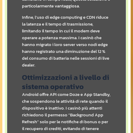
particolarmente vantaggiosa.
Infine, l’uso di edge computing e CDN riduce
la latenza e il tempo di trasmissione,
limitando il tempo in cui il modem deve
operare a potenza massima. I casinò che
hanno migrato i loro server verso nodi edge
hanno registrato una diminuzione del 12 %
del consumo di batteria nelle sessioni di live
dealer.
Ottimizzazioni a livello di
sistema operativo
Android offre API come Doze e App Standby,
che sospendono le attività di rete quando il
dispositivo è inattivo. I casinò più attenti
richiedono il permesso “Background App
Refresh” solo per le notifiche di bonus o per
il recupero di crediti, evitando di tenere