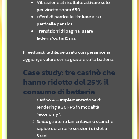
Vibrazione al risultato: attivare solo
per vincite sopra €50.
Effetti di particelle: limitare a 30
particelle per slot.
Transizioni di pagina: usare
fade‑in/out a 15 ms.
Il feedback tattile, se usato con parsimonia,
aggiunge valore senza gravare sulla batteria.
Case study: tre casinò che
hanno ridotto del 25 % il
consumo di batteria
Casino A – Implementazione di
rendering a 30 FPS in modalità
“economy”.
Sfida
: gli utenti lamentavano scariche
rapide durante le sessioni di slot a
5 reel.