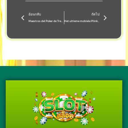
Prev
Next
ย้อนกลับ
ถัดไป
Maestros del Poker de Tres Cartas: Estrategias y Entrevistas Exclusivas en Casino Online
Het ultieme mobiele Plinko‑overzicht: Hoe je speelt, wint en je batterij spaart