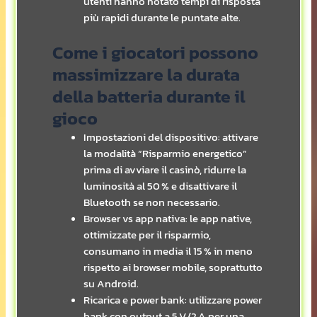
utenti hanno notato tempi di risposta
più rapidi durante le puntate alte.
Come i giocatori possono
massimizzare la durata
della batteria durante il
gioco
Impostazioni del dispositivo: attivare
la modalità “Risparmio energetico”
prima di avviare il casinò, ridurre la
luminosità al 50 % e disattivare il
Bluetooth se non necessario.
Browser vs app nativa: le app native,
ottimizzate per il risparmio,
consumano in media il 15 % in meno
rispetto ai browser mobile, soprattutto
su Android.
Ricarica e power bank: utilizzare power
bank con output a 5 V/2 A per una