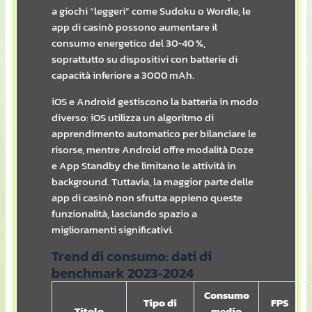
a giochi “leggeri” come Sudoku o Wordle, le
app di casinò possono aumentare il
consumo energetico del 30‑40 %,
soprattutto su dispositivi con batterie di
capacità inferiore a 3000 mAh.
iOS e Android gestiscono la batteria in modo
diverso: iOS utilizza un algoritmo di
apprendimento automatico per bilanciare le
risorse, mentre Android offre modalità Doze
e App Standby che limitano le attività in
background. Tuttavia, la maggior parte delle
app di casinò non sfrutta appieno queste
funzionalità, lasciando spazio a
miglioramenti significativi.
Trend di consumo: dati di
benchmark 2023‑2024
Consumo
Tipo di
FPS
Titolo
medio