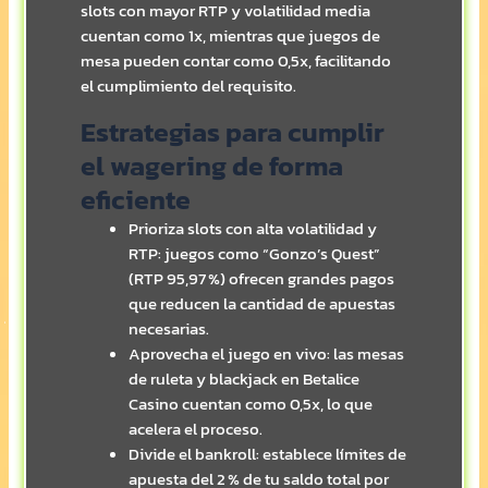
slots con mayor RTP y volatilidad media
cuentan como 1x, mientras que juegos de
mesa pueden contar como 0,5x, facilitando
el cumplimiento del requisito.
Estrategias para cumplir
el wagering de forma
eficiente
Prioriza slots con alta volatilidad y
RTP: juegos como “Gonzo’s Quest”
(RTP 95,97 %) ofrecen grandes pagos
que reducen la cantidad de apuestas
necesarias.
Aprovecha el juego en vivo: las mesas
de ruleta y blackjack en Betalice
Casino cuentan como 0,5x, lo que
acelera el proceso.
Divide el bankroll: establece límites de
apuesta del 2 % de tu saldo total por