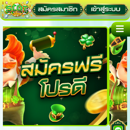
Skip
to
content