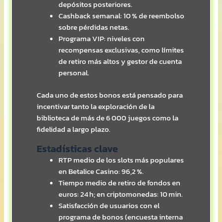
depósitos posteriores.
Cashback semanal: 10 % de reembolso
sobre pérdidas netas.
Programa VIP: niveles con
recompensas exclusivas, como límites
de retiro más altos y gestor de cuenta
personal.
Cada uno de estos bonos está pensado para
incentivar tanto la exploración de la
biblioteca de más de 6 000 juegos como la
fidelidad a largo plazo.
Estadísticas clave
RTP medio de los slots más populares
en Betalice Casino: 96,2 %.
Tiempo medio de retiro de fondos en
euros: 24 h; en criptomonedas: 10 min.
Satisfacción de usuarios con el
programa de bonos (encuesta interna