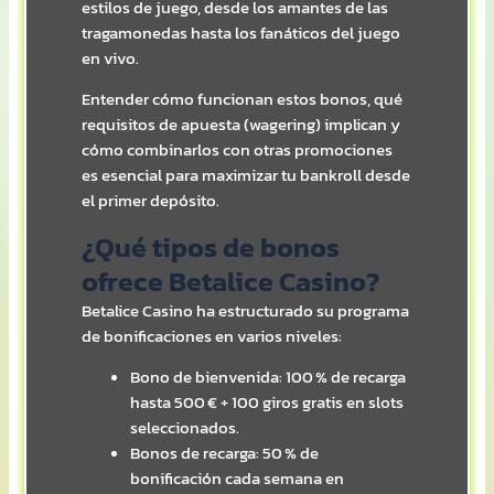
estilos de juego, desde los amantes de las
tragamonedas hasta los fanáticos del juego
en vivo.
Entender cómo funcionan estos bonos, qué
requisitos de apuesta (wagering) implican y
cómo combinarlos con otras promociones
es esencial para maximizar tu bankroll desde
el primer depósito.
¿Qué tipos de bonos
ofrece Betalice Casino?
Betalice Casino ha estructurado su programa
de bonificaciones en varios niveles:
Bono de bienvenida: 100 % de recarga
hasta 500 € + 100 giros gratis en slots
seleccionados.
Bonos de recarga: 50 % de
bonificación cada semana en