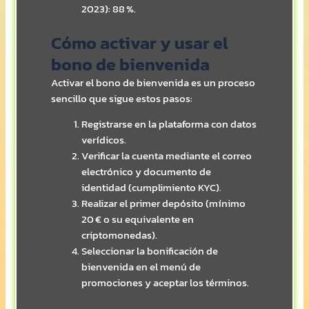
2023): 88 %.
Cómo activar y usar el
bono de bienvenida
Activar el bono de bienvenida es un proceso
sencillo que sigue estos pasos:
Registrarse en la plataforma con datos
verídicos.
Verificar la cuenta mediante el correo
electrónico y documento de
identidad (cumplimiento KYC).
Realizar el primer depósito (mínimo
20 € o su equivalente en
criptomonedas).
Seleccionar la bonificación de
bienvenida en el menú de
promociones y aceptar los términos.