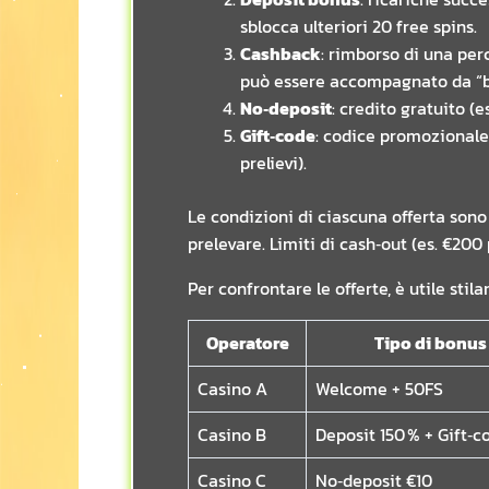
sblocca ulteriori 20 free spins.
Cashback
: rimborso di una perc
può essere accompagnato da “bo
No‑deposit
: credito gratuito (
Gift‑code
: codice promozionale 
prelievi).
Le condizioni di ciascuna offerta sono
prelevare. Limiti di cash‑out (es. €200 
Per confrontare le offerte, è utile sti
Operatore
Tipo di bonus
Casino A
Welcome + 50FS
Casino B
Deposit 150 % + Gift‑c
Casino C
No‑deposit €10