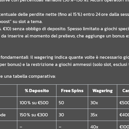
entuale delle perdite nette (fino al 15 %) entro 24 ore dalla sess
ost” su slot a tema.
es. €10) senza obbligo di deposito. Spesso limitato a giochi spec
da inserire al momento del prelievo, che aggiunge un bonus extr
 fondamentali: il wagering indica quante volte è necessario gi
per bonus) e la restrizione a giochi ammessi (solo slot, esclusi t
lare una tabella comparativa:
% Deposito
Free Spins
Wagering
Ca
100 % su €500
50
30x
€50
ode
150 % su €300
30
35x
€40
–
–
40x
€10