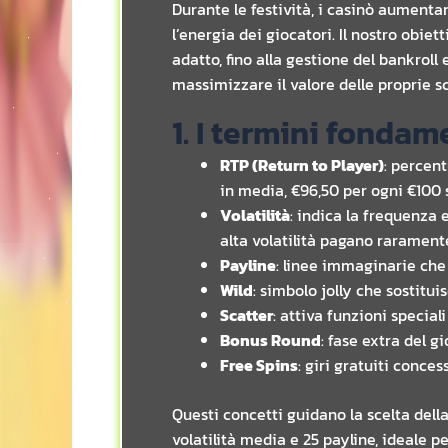
Durante le festività, i casinò aumenta
l’energia dei giocatori. Il nostro obiet
adatto, fino alla gestione del bankrol
massimizzare il valore delle proprie s
1. I termini fondam
RTP (Return to Player)
: percent
in media, €96,50 per ogni €100
Volatilità
: indica la frequenza 
alta volatilità pagano rarament
Payline
: linee immaginarie che 
Wild
: simbolo jolly che sostitui
Scatter
: attiva funzioni special
Bonus Round
: fase extra del g
Free Spins
: giri gratuiti conce
Questi concetti guidano la scelta dell
volatilità media e 25 payline, ideale p