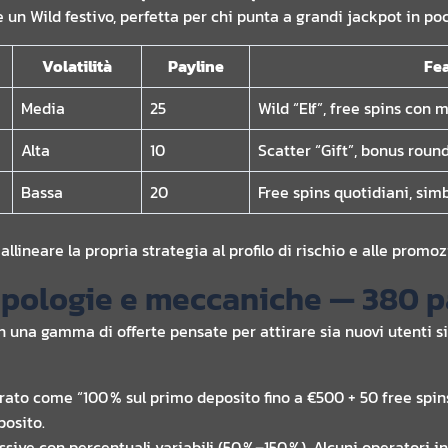
a e un Wild festivo, perfetta per chi punta a grandi jackpot in poc
Volatilità
Payline
Fea
Media
25
Wild “Elf”, free spins con 
Alta
10
Scatter “Gift”, bonus roun
Bassa
20
Free spins quotidiani, sim
lineare la propria strategia al profilo di rischio e alle promozi
 tipologie e meccaniche — 380 p
 una gamma di offerte pensate per attirare sia nuovi utenti sia
urato come “100 % sul primo deposito fino a €500 + 50 free spin
posito.
essive con percentuali variabili (50 %–150 %). Alcuni operatori i