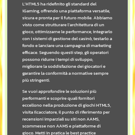
L’HTML5 ha ridefinito gli standard del
iGaming, offrendo una piattaforma versatile,
sicura e pronta per il futuro mobile. Abbiamo
visto come strutturare l’architettura di un
gioco, ottimizzarne le performance, integrarlo
con i sistemi di gestione del casinò, testarlo a
fondo e lanciare una campagna di marketing
efficace. Seguendo questi step, gli operatori
possono ridurre i tempi di sviluppo,
migliorare la soddisfazione dei giocatori e
garantire la conformità a normative sempre
più stringenti.
Se vuoi approfondire le soluzioni più
performanti e scoprire quali fornitori
eccellono nella produzione di giochi HTML5,
visita Ilcacciatore, il punto di riferimento per
recensioni imparziali su siti non AAMS,
scommesse non AAMS e piattaforme di
gioco. Metti in pratica le best practice