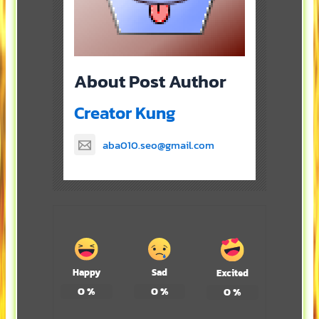
About Post Author
Creator Kung
aba010.seo@gmail.com
Happy
Sad
Excited
0
%
0
%
0
%