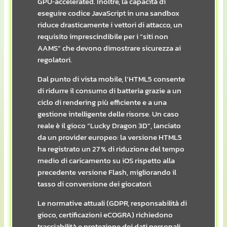
GPU‑accelerated. Inoltre, la capacità di
eseguire codice JavaScript in una sandbox
riduce drasticamente i vettori di attacco, un
requisito imprescindibile per i “siti non
AAMS” che devono dimostrare sicurezza ai
regolatori.
Dal punto di vista mobile, l’HTML5 consente
di ridurre il consumo di batteria grazie a un
ciclo di rendering più efficiente e a una
gestione intelligente delle risorse. Un caso
reale è il gioco “Lucky Dragon 3D”, lanciato
da un provider europeo: la versione HTML5
ha registrato un 27 % di riduzione del tempo
medio di caricamento su iOS rispetto alla
precedente versione Flash, migliorando il
tasso di conversione dei giocatori.
Le normative attuali (GDPR, responsabilità di
gioco, certificazioni eCOGRA) richiedono
tracciabilità e protezione dei dati personali.