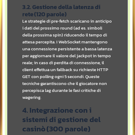
3.2. Gestione della latenza di
rete (120 parole)
Le strategie di pre‑fetch scaricano in anticipo
i dati del prossimo round (ad es. simboli
della prossima spin) riducendo il tempo di
attesa percepita. I WebSocket mantengono
una connessione persistente a bassa latenza
per aggiornare il valore del jackpot in tempo
reale; in caso di perdita di connessione, il
client effettua un fallback su richieste HTTP
GET con polling ogni 5 secondi. Queste
tecniche garantiscono che il giocatore non
percepisca lag durante le fasi critiche di
wagering.
4. Integrazione con i
sistemi di gestione del
casinò (300 parole)