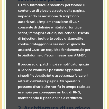
HTML5 introduce la sandbox per isolare il
contenuto di gioco dal resto della pagina,
impedendo l’esecuzione di script non
autorizzati. L’implementazione di CSP
consente di definire whitelist di fonti per
script, immagini e audio, riducendo il rischio
di injection. Inoltre, le policy di SameSite
cookie proteggono le sessioni di gioco da
attacchi CSRF, un requisito fondamentale per
le piattaforme di “scommesse non AAMS”.
Il processo di patching è semplificato: grazie
a Service Workers è possibile aggiornare
singoli file JavaScript o asset senza forzare il
refresh dell’intera pagina. Gli operatori
possono distribuire hot‑fix in tempo reale, ad
esempio per correggere un bug di RNG,
mantenendo il gioco online e certificato.
2. Architettura di un gioco