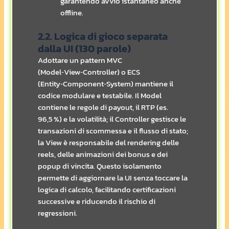
garantendo avvio istantaneo anche
offline.
2.2. Logica di gioco separata
dalla UI (130 parole)
Adottare un pattern MVC
(Model‑View‑Controller) o ECS
(Entity‑Component‑System) mantiene il
codice modulare e testabile. Il Model
contiene le regole di payout, il RTP (es.
96,5 %) e la volatilità; il Controller gestisce le
transazioni di scommessa e il flusso di stato;
la View è responsabile del rendering delle
reels, delle animazioni dei bonus e dei
popup di vincita. Questo isolamento
permette di aggiornare la UI senza toccare la
logica di calcolo, facilitando certificazioni
successive e riducendo il rischio di
regressioni.