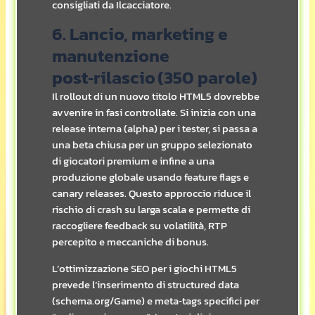
consigliati da Ilcacciatore.
6. Lancio, marketing e
manutenzione
post‑rilascio (350 parole)
Il rollout di un nuovo titolo HTML5 dovrebbe
avvenire in fasi controllate. Si inizia con una
release interna (alpha) per i tester, si passa a
una beta chiusa per un gruppo selezionato
di giocatori premium e infine a una
produzione globale usando feature flags e
canary releases. Questo approccio riduce il
rischio di crash su larga scala e permette di
raccogliere feedback su volatilità, RTP
percepito e meccaniche di bonus.
L’ottimizzazione SEO per i giochi HTML5
prevede l’inserimento di structured data
(schema.org/Game) e meta‑tags specifici per