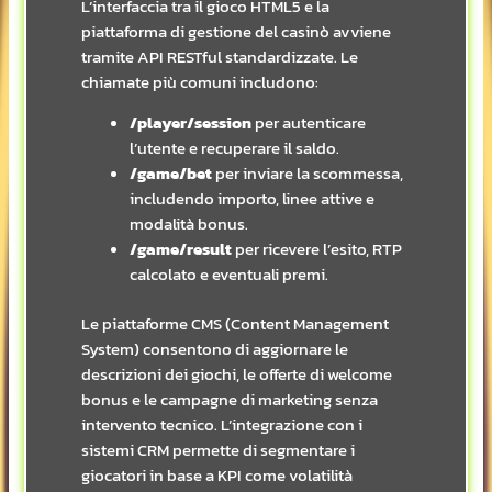
L’interfaccia tra il gioco HTML5 e la
piattaforma di gestione del casinò avviene
tramite API RESTful standardizzate. Le
chiamate più comuni includono:
/player/session
per autenticare
l’utente e recuperare il saldo.
/game/bet
per inviare la scommessa,
includendo importo, linee attive e
modalità bonus.
/game/result
per ricevere l’esito, RTP
calcolato e eventuali premi.
Le piattaforme CMS (Content Management
System) consentono di aggiornare le
descrizioni dei giochi, le offerte di welcome
bonus e le campagne di marketing senza
intervento tecnico. L’integrazione con i
sistemi CRM permette di segmentare i
giocatori in base a KPI come volatilità