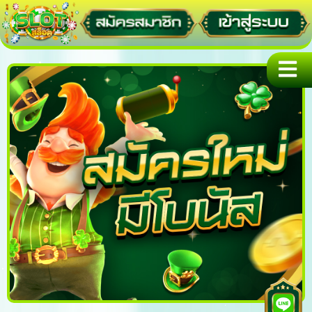
Skip
to
content