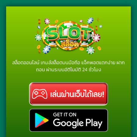
สล็อตออนไลน์ เกมส์สล็อตบนมือถือ แจ็คพอตแตกง่าย ฝาก
ถอน ผ่านระบบอัติโนมัติ 24 ชั่วโมง