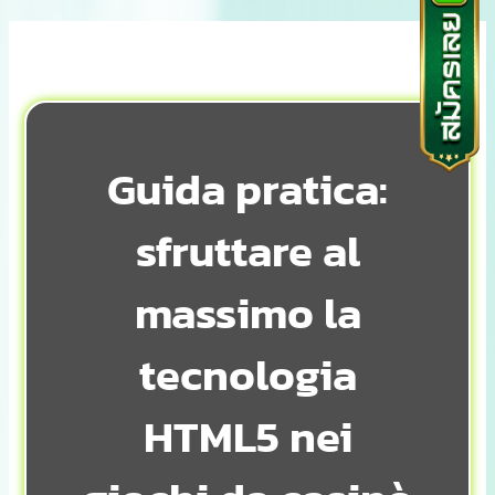
Guida pratica:
sfruttare al
massimo la
tecnologia
HTML5 nei