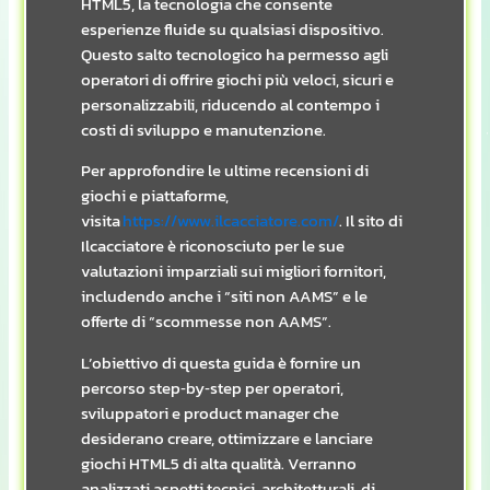
HTML5, la tecnologia che consente
esperienze fluide su qualsiasi dispositivo.
Questo salto tecnologico ha permesso agli
operatori di offrire giochi più veloci, sicuri e
personalizzabili, riducendo al contempo i
costi di sviluppo e manutenzione.
Per approfondire le ultime recensioni di
giochi e piattaforme,
visita
https://www.ilcacciatore.com/
. Il sito di
Ilcacciatore è riconosciuto per le sue
valutazioni imparziali sui migliori fornitori,
includendo anche i “siti non AAMS” e le
offerte di “scommesse non AAMS”.
L’obiettivo di questa guida è fornire un
percorso step‑by‑step per operatori,
sviluppatori e product manager che
desiderano creare, ottimizzare e lanciare
giochi HTML5 di alta qualità. Verranno
analizzati aspetti tecnici, architetturali, di