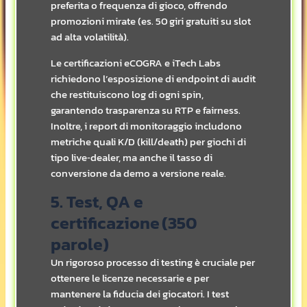
preferita o frequenza di gioco, offrendo
promozioni mirate (es. 50 giri gratuiti su slot
ad alta volatilità).
Le certificazioni eCOGRA e iTech Labs
richiedono l’esposizione di endpoint di audit
che restituiscono log di ogni spin,
garantendo trasparenza su RTP e fairness.
Inoltre, i report di monitoraggio includono
metriche quali K/D (kill/death) per giochi di
tipo live‑dealer, ma anche il tasso di
conversione da demo a versione reale.
5. Test, QA e
certificazione (350
parole)
Un rigoroso processo di testing è cruciale per
ottenere le licenze necessarie e per
mantenere la fiducia dei giocatori. I test