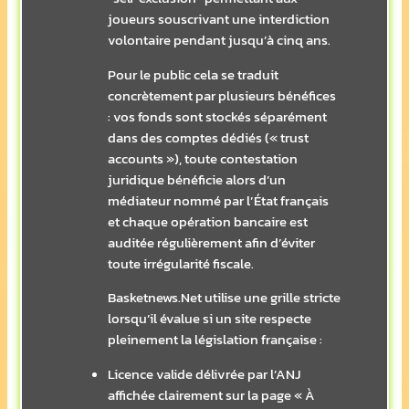
joueurs souscrivant une interdiction
volontaire pendant jusqu’à cinq ans.
Pour le public cela se traduit
concrètement par plusieurs bénéfices
: vos fonds sont stockés séparément
dans des comptes dédiés (« trust
accounts »), toute contestation
juridique bénéficie alors d’un
médiateur nommé par l’État français
et chaque opération bancaire est
auditée régulièrement afin d’éviter
toute irrégularité fiscale.
Basketnews.Net utilise une grille stricte
lorsqu’il évalue si un site respecte
pleinement la législation française :
Licence valide délivrée par l’ANJ
affichée clairement sur la page « À