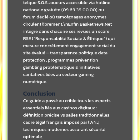
telque S.O.S Joueurs accessible via hotline
nationale gratuite (09 69 39 00 00) ou
forum dédié où témoignages anonymes
circulent librement.\nEnfin Basketnews.Net
intègre dans chacune ses revues un score
RSE (“Responsabilité Sociale & Éthique”) qui
mesure concrètement engagement social du
site évalué — transparence politique data
protection , programmes prévention
gambling problématique & initiatives
caritatives liées au secteur gaming
numérique.
Conclusion
Ce guide a passé au crible tous les aspects
essentiels liés aux casinos digitaux :
définition précise vs salles traditionnelles,
cadre légal français imposé par l’ANJ,
techniques modernes assurant sécurité
optimale,