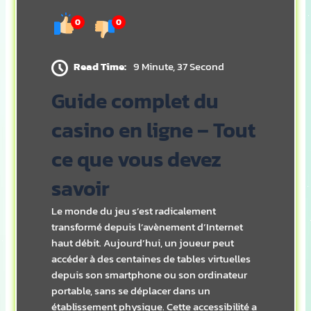
0
0
Read Time:
9 Minute, 37 Second
Guide complet du
casino en ligne – Tout
ce que vous devez
savoir
Le monde du jeu s’est radicalement
transformé depuis l’avènement d’Internet
haut débit. Aujourd’hui, un joueur peut
accéder à des centaines de tables virtuelles
depuis son smartphone ou son ordinateur
portable, sans se déplacer dans un
établissement physique. Cette accessibilité a