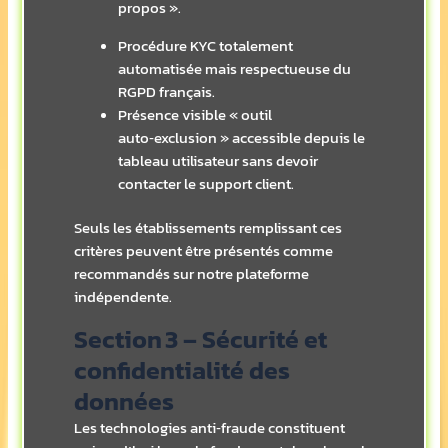
propos ».
Procédure KYC totalement
automatisée mais respectueuse du
RGPD français.
Présence visible « outil
auto‑exclusion » accessible depuis le
tableau utilisateur sans devoir
contacter le support client.
Seuls les établissements remplissant ces
critères peuvent être présentés comme
recommandés sur notre plateforme
indépendente.
Section 3 – Sécurité et
confidentialité des
données
Les technologies anti‑fraude constituent