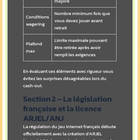
majoré
Nombre minimum fois que
Conditions
vous devez jouer avant
wagering
retrait
Limite maximale pouvant
Plafond
être retirée après avoir
max
rempli les exigences
En évaluant ces éléments avec rigueur vous
évitez les surprises désagréables lors du
cash‑out.
Section 2 – La législation
française et la licence
ARJEL/ANJ
La régulation du jeu internet français débute
officiellement avec la création d’ARJEL