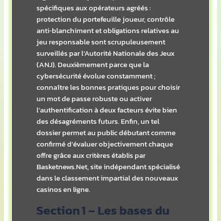
spécifiques aux opérateurs agréés :
protection du portefeuille joueur, contrôle
anti‑blanchiment et obligations relatives au
jeu responsable sont scrupuleusement
surveillés par l’Autorité Nationale des Jeux
(ANJ). Deuxièmement parce que la
cybersécurité évolue constamment ;
connaître les bonnes pratiques pour choisir
un mot de passe robuste ou activer
l’authentification à deux facteurs évite bien
des désagréments futurs. Enfin, un tel
dossier permet au public débutant comme
confirmé d’évaluer objectivement chaque
offre grâce aux critères établis par
Basketnews.Net, site indépendant spécialisé
dans le classement impartial des nouveaux
casinos en ligne.
Section 1 – Les bases du