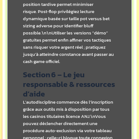
position tardive permet minimiser
risque. Post‑flop privilégiez lecture
dynamique basée sur taille pot versus bet
sizing adverse pour identifier bluff
possible.\n\nUtiliser les versions “démo”
gratuites permet enfin affiner vos tactiques
sans risquer votre argent réel ; pratiquez
jusqu’à atteindre constance avant passer au
cash game officiel.
Section 6 – Le jeu
responsable & ressources
d’aide
L’autodiscipline commence dès l’inscription
grâce aux outils mis à disposition par tous
les casinos titulaires licence ANJ.\nVous
pouvez déclencher directement une
procédure auto‑exclusion via votre tableau
personnel ; celle-ci bloque toute connexion