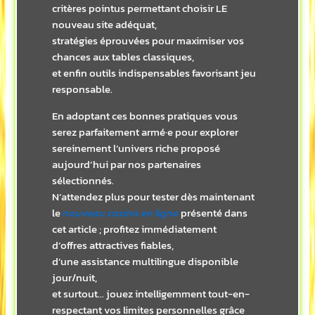
critères pointus permettant choisir LE
nouveau site adéquat,
stratégies éprouvées pour maximiser vos
chances aux tables classiques,
et enfin outils indispensables favorisant jeu
responsable.​
En adoptant ces bonnes pratiques vous
serez parfaitement armé·e pour explorer
sereinement l’univers riche proposé
aujourd’hui par nos partenaires
sélectionnés.
N’attendez plus pour tester dès maintenant
le
nouveau casino en ligne
présenté dans
cet article ; profitez immédiatement
d’offres attractives fiables,
d’une assistance multilingue disponible
jour/nuit,
et surtout… jouez intelligemment tout-en-
respectant vos limites personnelles grâce