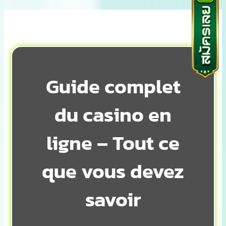
Guide complet
du casino en
ligne – Tout ce
que vous devez
savoir