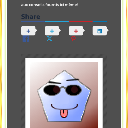
aux conseils fournis ici même!
Share