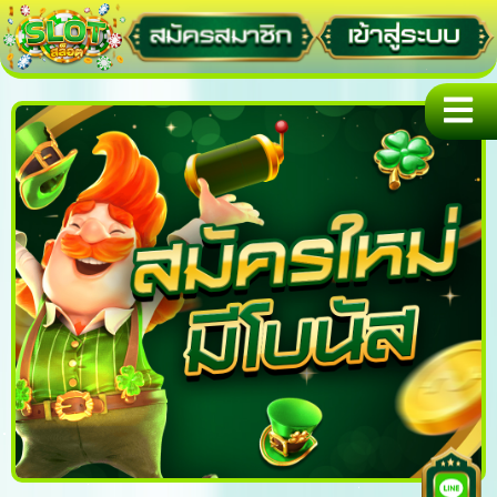
Skip
to
content