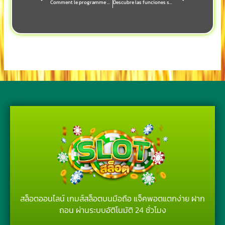
Comment le programme de fidélité de Stake Casino transforme les joueurs occasionnels en VIP : analyse et recommandations
Descubre las funciones sociales de Casino Online: juegos individuales vs multijugador
สล็อตออนไลน์ เกมส์สล็อตบนมือถือ แจ็คพอตแตกง่าย ฝาก
ถอน ผ่านระบบอัติโนมัติ 24 ชั่วโมง