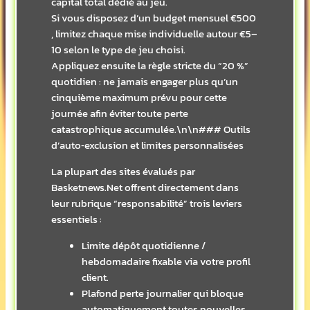
capital total dédié au jeu.
Si vous disposez d’un budget mensuel €500
, limitez chaque mise individuelle autour €5–
10 selon le type de jeu choisi.
Appliquez ensuite la règle stricte du “20 %”
quotidien : ne jamais engager plus qu’un
cinquième maximum prévu pour cette
journée afin éviter toute perte
catastrophique accumulée.\n\n### Outils
d’auto‑exclusion et limites personnalisées
La plupart des sites évalués par
Basketnews.Net offrent directement dans
leur rubrique “responsabilité” trois leviers
essentiels :
Limite dépôt quotidienne /
hebdomadaire fixable via votre profil
client.
Plafond perte journalier qui bloque
automatiquement toutes nouvelles