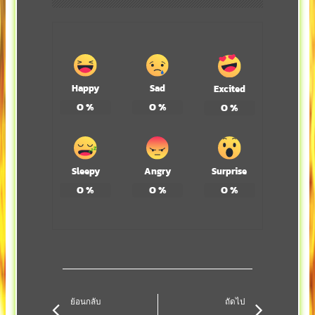
Happy
Sad
Excited
0
%
0
%
0
%
Sleepy
Angry
Surprise
0
%
0
%
0
%
Prev
Next
ย้อนกลับ
ถัดไป