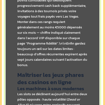
points cumulables qui débloquent
progressivement cash back supplémentaire,
invitations à des tournois privés voire
voyages tout frais payés vers Las Vegas.
Monter dans ces rangs requiert
généralement au moins €5000 dépensés
sur six mois — chiffre indiqué clairement
dans l’accord VIP disponible sur chaque
page “Programme fidélité”.\n\nEnfin gardez
toujours un œil sur les dates limites :
beaucoup d’offres récurrentes expirent après
sept jours calendaires suivant l’activation du
bonus.
Maîtriser les jeux phares
des casinos en ligne
Les machines à sous modernes
Les slots se déclinent aujourd’hui entre deux
pôles opposés : haute volatilité (
Dead or
Alive II
) où rares gains explosifs peuvent