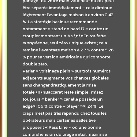
partage” où votre main vaut neuf ou dix peut
être séparée immédiatement – cela diminue
légèrement l’avantage maison à environ 0·42
%. La stratégie basique recommande
notamment « stand on hard 17 » contre un
croupier montrant un As.\n\nEn
roulette
européenne
, seul zéro unique existe ; cela
ramène l’avantage maison à 2·7 % contre 5·26
% pour sa version américaine qui comporte
double zéro.
Parier « voisinage plein » sur trois numéros
adjacents augmente vos chances globales
sans changer drastiquement la mise
totale.\n\nBaccarat reste simple : misez
toujours « banker » car elle possède un
edge≈1·06 % contre « player »≈1·24 %. Le
craps n’est pas très répandu chez tous les
opérateurs mais certaines salles live
proposent « Pass Line » où une bonne
compréhension du tirage initial maximise