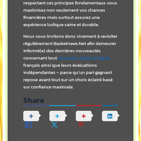
respectant ces principes fondamentaux vous
maximisez non seulement vos chances
financières mais surtout assurez une
expérience ludique saine et durable.​
Nous vous invitons donc vivement à revisiter
régulièrement Basketnews.Net afin demeurer
informé(e) des dernières nouveautés
concernant tout
nouveau casino en ligne
français ainsi que leurs évaluations
indépendantes – parce qu’un pari gagnant
repose avant tout sur un choix éclairé basé
sur confiance maximale.​
Share