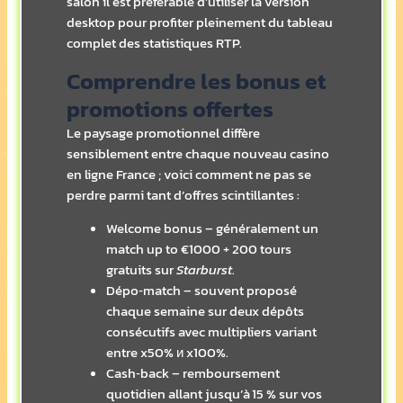
salon il est préférable d’utiliser la version
desktop pour profiter pleinement du tableau
complet des statistiques RTP.
Comprendre les bonus et
promotions offertes
Le paysage promotionnel diffère
sensiblement entre chaque nouveau casino
en ligne France ; voici comment ne pas se
perdre parmi tant d’offres scintillantes :
Welcome bonus – généralement un
match up to €1000 + 200 tours
gratuits sur
Starburst
.
Dépo‑match – souvent proposé
chaque semaine sur deux dépôts
consécutifs avec multipliers variant
entre x50% и x100%.
Cash‑back – remboursement
quotidien allant jusqu’à 15 % sur vos