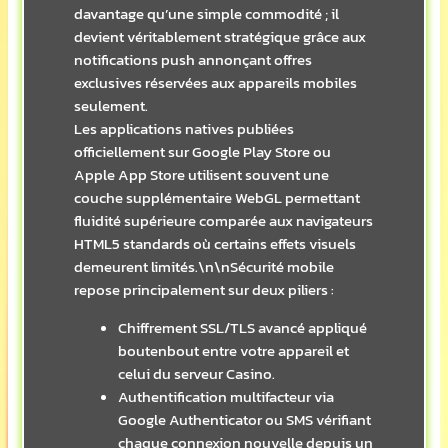
davantage qu’une simple commodité ; il
devient véritablement stratégique grâce aux
notifications push annonçant offres
exclusives réservées aux appareils mobiles
seulement.
Les applications natives publiées
officiellement sur Google Play Store ou
Apple App Store utilisent souvent une
couche supplémentaire WebGL permettant
fluidité supérieure comparée aux navigateurs
HTML5 standards où certains effets visuels
demeurent limités.\n\nSécurité mobile
repose principalement sur deux piliers :
Chiffrement SSL/TLS avancé appliqué
bout­en­bout entre votre appareil et
celui du serveur Casino.
Authentification multifacteur via
Google Authenticator ou SMS vérifiant
chaque connexion nouvelle depuis un