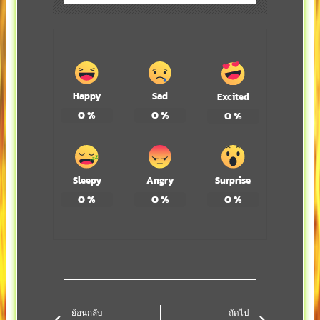
Happy
Sad
Excited
0
%
0
%
0
%
Sleepy
Angry
Surprise
0
%
0
%
0
%
Prev
Next
ย้อนกลับ
ถัดไป