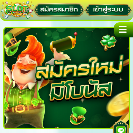
Skip
to
content