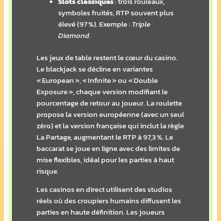
Slots classiques
: trois rouleaux,
symboles fruités, RTP souvent plus
élevé (97 %). Exemple :
Triple
Diamond
.
Les jeux de table restent le cœur du casino.
Le blackjack se décline en variantes
« European », « Infinite » ou « Double
Exposure », chaque version modifiant le
pourcentage de retour au joueur. La roulette
propose la version européenne (avec un seul
zéro) et la version française qui inclut la règle
La Partage, augmentant le RTP à 97,3 %. Le
baccarat se joue en ligne avec des limites de
mise flexibles, idéal pour les parties à haut
risque.
Les casinos en direct utilisent des studios
réels où des croupiers humains diffusent les
parties en haute définition. Les joueurs