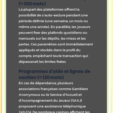
(≈ 100 mots)
La plupart des plateformes offrent la
possibilité de s’auto‑exclure pendant une
période définie (une semaine, un mois ou
même une année). En parallèle, les joueurs
peuvent fixer des plafonds quotidiens ou
mensuels sur les dépôts, les mises et les
pertes. Ces paramètres sont immédiatement
appliqués et stockés dans le profil du
compte, empêchant toute transaction qui
dépasserait les limites fixées.
Programmes d’aide et lignes de
soutien (≈ 120 mots)
En cas de dépendance, plusieurs
associations françaises comme Gamblers
Anonymous ou le Service d’Accueil et
d’Accompagnement du Joueur (SAAJ)
proposent une assistance téléphonique
24 h/24. De nombreux casinos affichent les