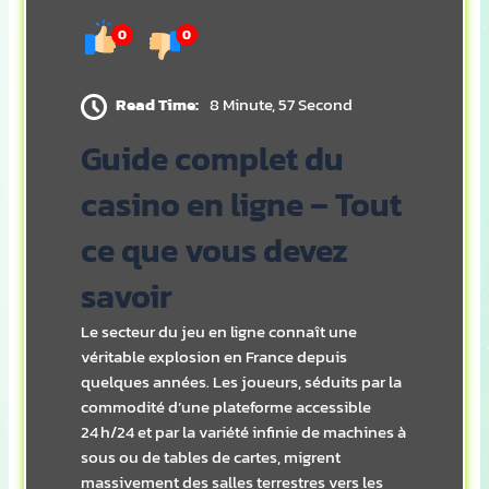
0
0
Read Time:
8 Minute, 57 Second
Guide complet du
casino en ligne – Tout
ce que vous devez
savoir
Le secteur du jeu en ligne connaît une
véritable explosion en France depuis
quelques années. Les joueurs, séduits par la
commodité d’une plateforme accessible
24 h/24 et par la variété infinie de machines à
sous ou de tables de cartes, migrent
massivement des salles terrestres vers les