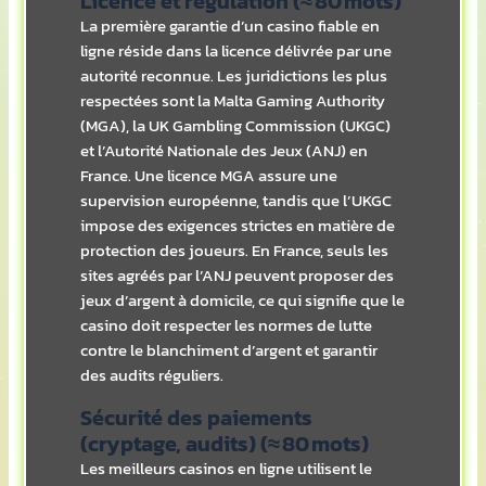
Licence et régulation (≈ 80 mots)
La première garantie d’un casino fiable en
ligne réside dans la licence délivrée par une
autorité reconnue. Les juridictions les plus
respectées sont la Malta Gaming Authority
(MGA), la UK Gambling Commission (UKGC)
et l’Autorité Nationale des Jeux (ANJ) en
France. Une licence MGA assure une
supervision européenne, tandis que l’UKGC
impose des exigences strictes en matière de
protection des joueurs. En France, seuls les
sites agréés par l’ANJ peuvent proposer des
jeux d’argent à domicile, ce qui signifie que le
casino doit respecter les normes de lutte
contre le blanchiment d’argent et garantir
des audits réguliers.
Sécurité des paiements
(cryptage, audits) (≈ 80 mots)
Les meilleurs casinos en ligne utilisent le