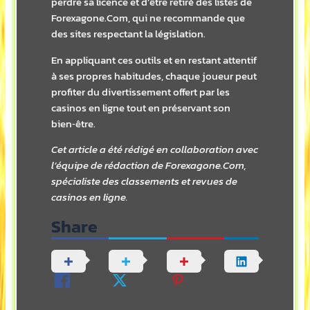
perdre sa licence et d’être retiré des listes de
Forexagone.Com, qui ne recommande que
des sites respectant la législation.
En appliquant ces outils et en restant attentif
à ses propres habitudes, chaque joueur peut
profiter du divertissement offert par les
casinos en ligne tout en préservant son
bien‑être.
Cet article a été rédigé en collaboration avec
l’équipe de rédaction de Forexagone.Com,
spécialiste des classements et revues de
casinos en ligne.
Share