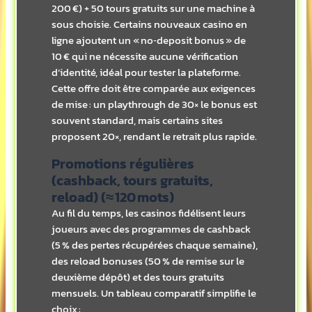
200 €) + 50 tours gratuits sur une machine à
sous choisie. Certains nouveaux casino en
ligne ajoutent un « no‑deposit bonus » de
10 € qui ne nécessite aucune vérification
d’identité, idéal pour tester la plateforme.
Cette offre doit être comparée aux exigences
de mise : un playthrough de 30× le bonus est
souvent standard, mais certains sites
proposent 20×, rendant le retrait plus rapide.
Promotions régulières
(cashback, tours gratuits,
reload) (≈ 120 mots)
Au fil du temps, les casinos fidélisent leurs
joueurs avec des programmes de cashback
(5 % des pertes récupérées chaque semaine),
des reload bonuses (50 % de remise sur le
deuxième dépôt) et des tours gratuits
mensuels. Un tableau comparatif simplifie le
choix :