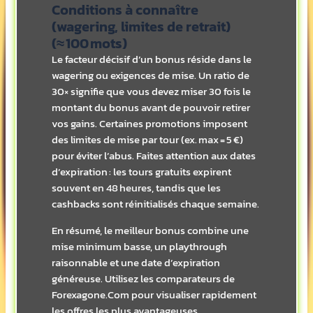
Conditions à connaître
(wagering, limites de retrait)
(≈ 100 mots)
Le facteur décisif d’un bonus réside dans le
wagering ou exigences de mise. Un ratio de
30× signifie que vous devez miser 30 fois le
montant du bonus avant de pouvoir retirer
vos gains. Certaines promotions imposent
des limites de mise par tour (ex. max = 5 €)
pour éviter l’abus. Faites attention aux dates
d’expiration : les tours gratuits expirent
souvent en 48 heures, tandis que les
cashbacks sont réinitialisés chaque semaine.
En résumé, le meilleur bonus combine une
mise minimum basse, un playthrough
raisonnable et une date d’expiration
généreuse. Utilisez les comparateurs de
Forexagone.Com pour visualiser rapidement
les offres les plus avantageuses.