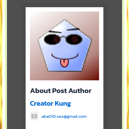
About Post Author
Creator Kung
aba010.seo@gmail.com