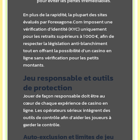
pour éviter les pertes irrémédiables.
En plus de la rapidité, la plupart des sites
évalués par Forexagone.Com imposent une
vérification d’identité (KYC) uniquement
pour les retraits supérieurs à 1 000 €, afin de
respecter la législation anti‑blanchiment
tout en offrant la possibilité d’un casino en
ligne sans vérification pour les petits
montants.
Jeu responsable et outils
de protection
Jouer de façon responsable doit être au
cœur de chaque expérience de casino en
ligne. Les opérateurs sérieux intègrent des
outils de contrôle afin d’aider les joueurs à
garder le contrôle.
Auto‑exclusion et limites de jeu