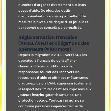
numéros d’urgence directement sur leurs
pages d’aide. De plus, des outils
d’auto‑évaluation en ligne permettent de
mesurer le niveau de risque d’un joueur et
de recevoir des conseils personnalisés.
Réglementation française
(ARJEL/ANJ) et obligations des
opérateurs (≈ 100 mots)
Depuis la migration d’ARJEL vers l’ANJ, les
opérateurs français doivent afficher
clairement leurs conditions de jeu
responsable, fournir des liens vers les
ressources d’aide et offrir des mécanismes
d’auto‑exclusion. L’ANJ supervise également
le respect des limites de mises imposées aux
joueurs inscrits, garantissant ainsi une
protection accrue. Tout casino qui ne se
conforme pas à ces exigences risque de