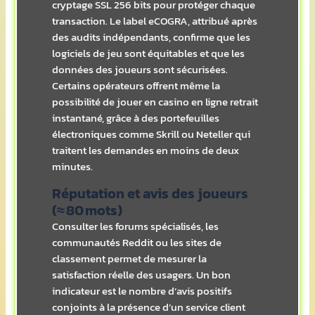
cryptage SSL 256 bits pour protéger chaque
transaction. Le label eCOGRA, attribué après
des audits indépendants, confirme que les
logiciels de jeu sont équitables et que les
données des joueurs sont sécurisées.
Certains opérateurs offrent même la
possibilité de jouer en casino en ligne retrait
instantané, grâce à des portefeuilles
électroniques comme Skrill ou Neteller qui
traitent les demandes en moins de deux
minutes.
Réputation et avis des joueurs
(≈ 80 mots)
Consulter les forums spécialisés, les
communautés Reddit ou les sites de
classement permet de mesurer la
satisfaction réelle des usagers. Un bon
indicateur est le nombre d’avis positifs
conjoints à la présence d’un service client