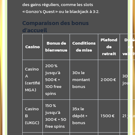
des gains réguliers, comme les slots
« Gonzo’s Quest » ou le blackjack à 3:2.
Comparaison des bonus
d’accueil
Plafond
Duré
Bonus de
Conditions
Casino
de
de
bienvenue
de mise
retrait
validi
200 %
Casino
jusqu’à
30x le
A
30
500 € +
montant
2 000 €
(certifié
jours
100 free
bonus
MGA)
spins
150 %
Casino
35x le
jusqu’à
B
dépôt +
1 500 €
21 jou
300 € + 50
(UKGC)
bonus
free spins