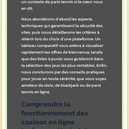
un contexte de paris tennis si le cœur vous
en dit.
Nous aborderons d’abord les aspects
techniques qui garantissent la sécurité des
sites, puis nous détaillerons les critères à
retenir lors du choix d’une plateforme. Un
tableau comparatif vous aidera à visualiser
rapidement les offres de bienvenue, tandis
que des listes à puces vous guideront dans
la sélection des jeux les plus rentables. Enfin,
nous conclurons par des conseils pratiques
pour jouer en toute sérénité, que vous soyez
amateur de slots, de blackjack ou de paris
tennis en ligne.
Comprendre le
fonctionnement des
casinos en ligne