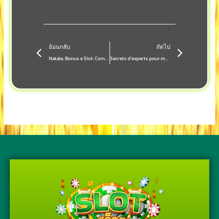
Prev
Next
ย้อนกลับ
ถัดไป
Natale, Bonus e Slot: Come i Siti di Gioco Legittimano il Bonus‑Hunting con una Giusta “Fair Play”
Secrets d’experts pour maîtriser la roulette électronique et profiter du programme VIP chez Casinovalras.Com