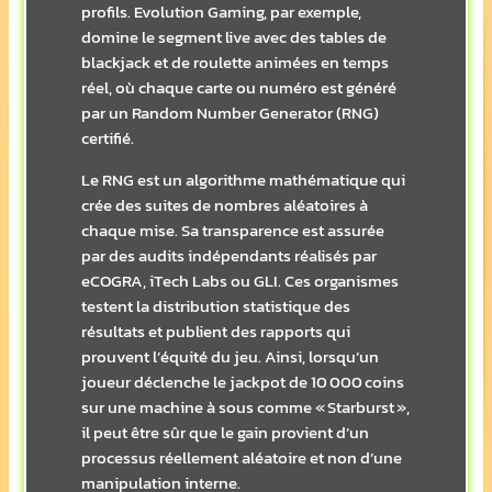
profils. Evolution Gaming, par exemple,
domine le segment live avec des tables de
blackjack et de roulette animées en temps
réel, où chaque carte ou numéro est généré
par un Random Number Generator (RNG)
certifié.
Le RNG est un algorithme mathématique qui
crée des suites de nombres aléatoires à
chaque mise. Sa transparence est assurée
par des audits indépendants réalisés par
eCOGRA, iTech Labs ou GLI. Ces organismes
testent la distribution statistique des
résultats et publient des rapports qui
prouvent l’équité du jeu. Ainsi, lorsqu’un
joueur déclenche le jackpot de 10 000 coins
sur une machine à sous comme « Starburst »,
il peut être sûr que le gain provient d’un
processus réellement aléatoire et non d’une
manipulation interne.