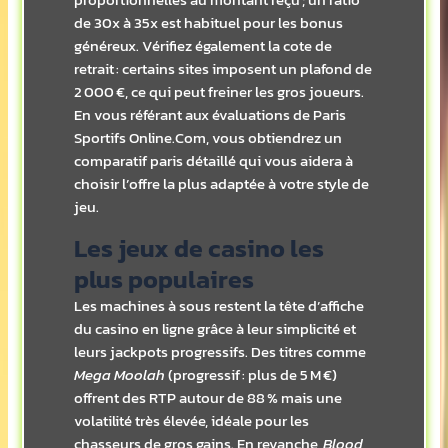
de 30x à 35x est habituel pour les bonus
généreux. Vérifiez également la cote de
retrait : certains sites imposent un plafond de
2 000 €, ce qui peut freiner les gros joueurs.
En vous référant aux évaluations de Paris
Sportifs Online.Com, vous obtiendrez un
comparatif paris détaillé qui vous aidera à
choisir l’offre la plus adaptée à votre style de
jeu.
Les jeux de casino les
plus populaires
Les machines à sous restent la tête d’affiche
du casino en ligne grâce à leur simplicité et
leurs jackpots progressifs. Des titres comme
Mega Moolah
(progressif : plus de 5 M €)
offrent des RTP autour de 88 % mais une
volatilité très élevée, idéale pour les
chasseurs de gros gains. En revanche,
Blood